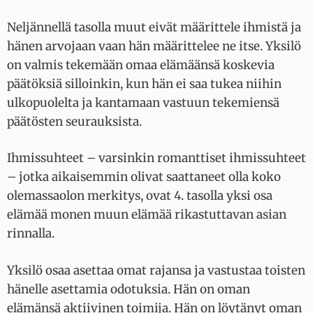
Neljännellä tasolla muut eivät määrittele ihmistä ja
hänen arvojaan vaan hän määrittelee ne itse. Yksilö
on valmis tekemään omaa elämäänsä koskevia
päätöksiä silloinkin, kun hän ei saa tukea niihin
ulkopuolelta ja kantamaan vastuun tekemiensä
päätösten seurauksista.
Ihmissuhteet – varsinkin romanttiset ihmissuhteet
– jotka aikaisemmin olivat saattaneet olla koko
olemassaolon merkitys, ovat 4. tasolla yksi osa
elämää monen muun elämää rikastuttavan asian
rinnalla.
Yksilö osaa asettaa omat rajansa ja vastustaa toisten
hänelle asettamia odotuksia. Hän on oman
elämänsä aktiivinen toimija. Hän on löytänyt oman