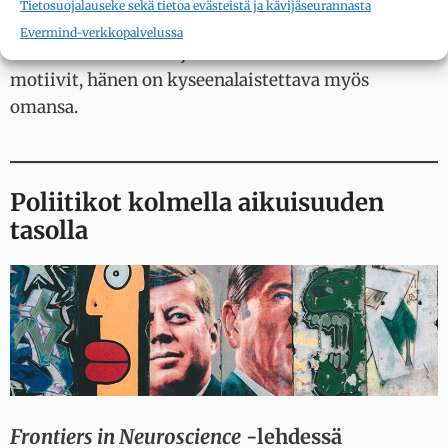
Tietosuojalauseke sekä tietoa evästeistä ja kävijäseurannasta
samalla tavalla kuin hän kyseenalaistaa toisten
Evermind-verkkopalvelussa
ihmisten toiminnan ja sen taustalla vaikuttavat
motiivit, hänen on kyseenalaistettava myös
omansa.
Poliitikot kolmella aikuisuuden
tasolla
Frontiers in Neuroscience
-lehdessä