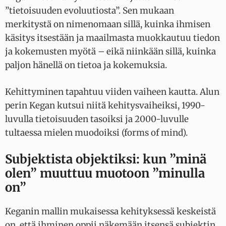
”tietoisuuden evoluutiosta”. Sen mukaan
merkitystä on nimenomaan sillä, kuinka ihmisen
käsitys itsestään ja maailmasta muokkautuu tiedon
ja kokemusten myötä – eikä niinkään sillä, kuinka
paljon hänellä on tietoa ja kokemuksia.
Kehittyminen tapahtuu viiden vaiheen kautta. Alun
perin Kegan kutsui niitä kehitysvaiheiksi, 1990-
luvulla tietoisuuden tasoiksi ja 2000-luvulle
tultaessa mielen muodoiksi (forms of mind).
Subjektista objektiksi: kun ”minä
olen” muuttuu muotoon ”minulla
on”
Keganin mallin mukaisessa kehityksessä keskeistä
on, että ihminen oppii näkemään itsensä subjektin