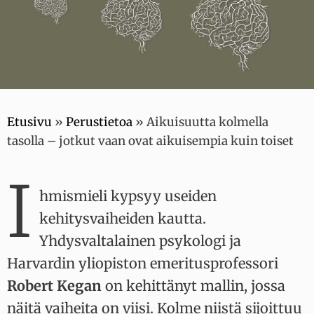
Etusivu
»
Perustietoa
»
Aikuisuutta kolmella
tasolla – jotkut vaan ovat aikuisempia kuin toiset
I
hmismieli kypsyy useiden
kehitysvaiheiden kautta.
Yhdysvaltalainen psykologi ja
Harvardin yliopiston emeritusprofessori
Robert Kegan
on kehittänyt mallin, jossa
näitä vaiheita on viisi. Kolme niistä sijoittuu