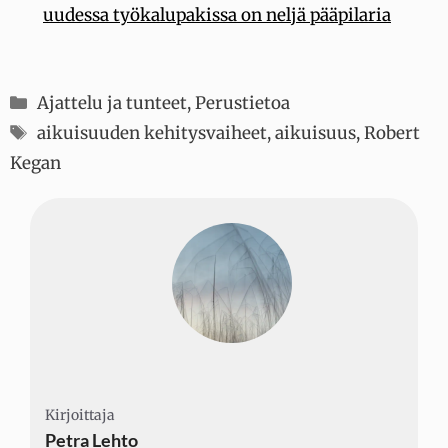
uudessa työkalupakissa on neljä pääpilaria
Kategoriat
Ajattelu ja tunteet
,
Perustietoa
Avainsanat
aikuisuuden kehitysvaiheet
,
aikuisuus
,
Robert
Kegan
Kirjoittaja
Kirjoittaja
Kirjoittaja
Petra Lehto