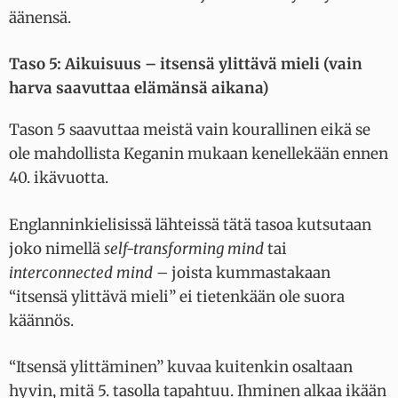
äänensä.
Taso 5: Aikuisuus – itsensä ylittävä mieli (vain
harva saavuttaa elämänsä aikana)
Tason 5 saavuttaa meistä vain kourallinen eikä se
ole mahdollista Keganin mukaan kenellekään ennen
40. ikävuotta.
Englanninkielisissä lähteissä tätä tasoa kutsutaan
joko nimellä
self-transforming mind
tai
interconnected mind
– joista kummastakaan
“itsensä ylittävä mieli” ei tietenkään ole suora
käännös.
“Itsensä ylittäminen” kuvaa kuitenkin osaltaan
hyvin, mitä 5. tasolla tapahtuu. Ihminen alkaa ikään