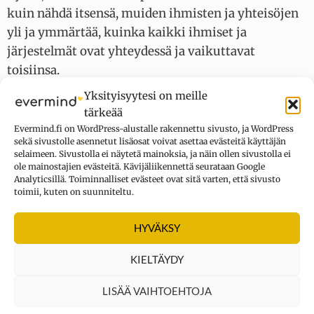
kuin nähdä itsensä, muiden ihmisten ja yhteisöjen
yli ja ymmärtää, kuinka kaikki ihmiset ja
järjestelmät ovat yhteydessä ja vaikuttavat
toisiinsa.
Yksityisyytesi on meille
Viidennellä tasolla yhteys toiseen ihmiseen on
tärkeää
parhaimmillaan antoisa ja syvä: Niin käy silloin,
Evermind.fi on WordPress-alustalle rakennettu sivusto, ja WordPress
sekä sivustolle asennetut lisäosat voivat asettaa evästeitä käyttäjän
kun onnistuu näkemään sekä itsensä että toisen
selaimeen. Sivustolla ei näytetä mainoksia, ja näin ollen sivustolla ei
sellaisena kuin on ja tuomaan tämän yhteyden
ole mainostajien evästeitä. Kävijäliikennettä seurataan Google
Analyticsillä. Toiminnalliset evästeet ovat sitä varten, että sivusto
avulla esiin parhaat puolet niin itsestä kuin toisesta.
toimii, kuten on suunniteltu.
Saman yhteyden 5. tasolle yltänyt näkee myös
HYVÄKSY
ryhmien ja järjestelmien välillä. Hän ymmärtää,
että nekään eivät toimi eristyksissä toisistaan vaan
KIELTÄYDY
kaikki vaikuttavat kaikkiin.
LISÄÄ VAIHTOEHTOJA
Viidennellä tasolla yksilö ymmärtää, että aivan