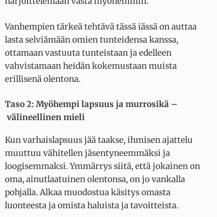
harjoittelemaan vasta myöhemmin.
Vanhempien tärkeä tehtävä tässä iässä on auttaa
lasta selviämään omien tunteidensa kanssa,
ottamaan vastuuta tunteistaan ja edelleen
vahvistamaan heidän kokemustaan muista
erillisenä olentona.
Taso 2: Myöhempi lapsuus ja murrosikä –
välineellinen mieli
Kun varhaislapsuus jää taakse, ihmisen ajattelu
muuttuu vähitellen jäsentyneemmäksi ja
loogisemmaksi. Ymmärrys siitä, että jokainen on
oma, ainutlaatuinen olentonsa, on jo vankalla
pohjalla. Alkaa muodostua käsitys omasta
luonteesta ja omista haluista ja tavoitteista.