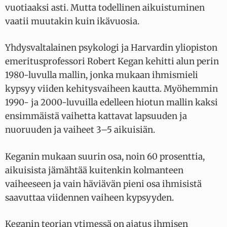
vuotiaaksi asti. Mutta todellinen aikuistuminen
vaatii muutakin kuin ikävuosia.
Yhdysvaltalainen psykologi ja Harvardin yliopiston
emeritusprofessori Robert Kegan kehitti alun perin
1980-luvulla mallin, jonka mukaan ihmismieli
kypsyy viiden kehitysvaiheen kautta. Myöhemmin
1990- ja 2000-luvuilla edelleen hiotun mallin kaksi
ensimmäistä vaihetta kattavat lapsuuden ja
nuoruuden ja vaiheet 3–5 aikuisiän.
Keganin mukaan suurin osa, noin 60 prosenttia,
aikuisista jämähtää kuitenkin kolmanteen
vaiheeseen ja vain häviävän pieni osa ihmisistä
saavuttaa viidennen vaiheen kypsyyden.
Keganin teorian ytimessä on ajatus ihmisen