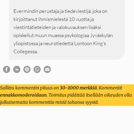
Evermindin perustaja ja tiedeviestijä, joka on
kirjoittanut ihmismielestä 10 vuotta ja
viestintätieteiden ja valokuvauksen lisäksi
opiskellut muun muassa psykologiaa Jyväskylän
yliopistossa ja neurotiedettä Lontoon King’s
Collegessa.
Sallittu kommentin pituus on
30–1000 merkkiä
. Kommentit
ennakkomoderoidaan
. Toimitus pidättää itsellään oikeuden olla
julkaisematta kommenttia mistä tahansa syystä.