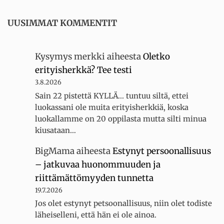
UUSIMMAT KOMMENTIT
Kysymys merkki
aiheesta
Oletko
erityisherkkä? Tee testi
3.8.2026
Sain 22 pistettä KYLLÄ... tuntuu siltä, ettei
luokassani ole muita erityisherkkiä, koska
luokallamme on 20 oppilasta mutta silti minua
kiusataan…
BigMama
aiheesta
Estynyt persoonallisuus
– jatkuvaa huonommuuden ja
riittämättömyyden tunnetta
19.7.2026
Jos olet estynyt petsoonallisuus, niin olet todiste
läheiselleni, että hän ei ole ainoa.