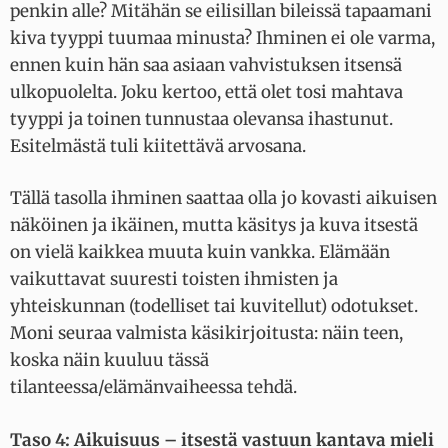
penkin alle? Mitähän se eilisillan bileissä tapaamani
kiva tyyppi tuumaa minusta? Ihminen ei ole varma,
ennen kuin hän saa asiaan vahvistuksen itsensä
ulkopuolelta. Joku kertoo, että olet tosi mahtava
tyyppi ja toinen tunnustaa olevansa ihastunut.
Esitelmästä tuli kiitettävä arvosana.
Tällä tasolla ihminen saattaa olla jo kovasti aikuisen
näköinen ja ikäinen, mutta käsitys ja kuva itsestä
on vielä kaikkea muuta kuin vankka. Elämään
vaikuttavat suuresti toisten ihmisten ja
yhteiskunnan (todelliset tai kuvitellut) odotukset.
Moni seuraa valmista käsikirjoitusta: näin teen,
koska näin kuuluu tässä
tilanteessa/elämänvaiheessa tehdä.
Taso 4: Aikuisuus – itsestä vastuun kantava mieli