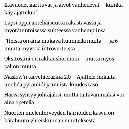
Ikävuodet karttuvat ja aivot vanhenevat – kuinka
käy ajattelun?
Lapsi oppii anteliaisuutta rakastavassa ja
myötätuntoisessa suhteessa vanhempiinsa
”Heistä on aina mukava kuunnella muita” – ja 6
muuta myyttiä introverteista
Oksitosiini on rakkaushormoni – mutta myös
paljon muuta
Maslow’n tarvehierarkia 2.0 – Ajattele tikkaita,
unohda pyramidi ja muista kuudes taso
Harva syntyy johtajaksi, mutta taitavammaksi voi
aina opetella
Nuorten mielenterveyden häiriöiden kasvu on
hätähuuto yhteiskunnan muutoksesta