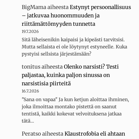
BigMama
aiheesta
Estynyt persoonallisuus
– jatkuvaa huonommuuden ja
riittämättömyyden tunnetta
19.7.2026
Sitä läheisenikin kaipaisi ja kipeästi tarvitsisi.
Mutta sellaista ei ole löytynyt estyneelle. Kuka
pystyisi sellsista järjestämään?
tonitus
aiheesta
Olenko narsisti? Testi
paljastaa, kuinka paljon sinussa on
narsistisia piirteitä
16.7.2026
"Sana on vapaa" Ja kun ketjun aloittaa ihminen,
joka ilmoittaa montako pistettä on saanut
tentistä, kaikki kokevat velvoituksena jatkaa
tätä…
Peratso
aiheesta
Klaustrofobia eli ahtaan