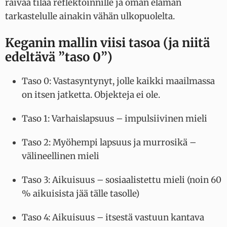
raivaa tilaa reflektoinnille ja oman elämän
tarkastelulle ainakin vähän ulkopuolelta.
Keganin mallin viisi tasoa (ja niitä
edeltävä ”taso 0”)
Taso 0: Vastasyntynyt, jolle kaikki maailmassa
on itsen jatketta. Objekteja ei ole.
Taso 1: Varhaislapsuus – impulsiivinen mieli
Taso 2: Myöhempi lapsuus ja murrosikä –
välineellinen mieli
Taso 3: Aikuisuus – sosiaalistettu mieli (noin 60
% aikuisista jää tälle tasolle)
Taso 4: Aikuisuus – itsestä vastuun kantava