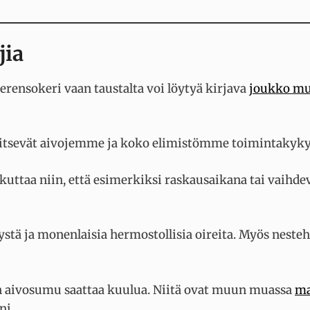
jia
rensokeri vaan taustalta voi löytyä kirjava
joukko mu
itsevät aivojemme ja koko elimistömme toimintakyky
ikuttaa niin, että esimerkiksi raskausaikana tai vaihd
ystä ja monenlaisia hermostollisia oireita. Myös neste
on aivosumu saattaa kuulua. Niitä ovat muun muassa
ma
ni.