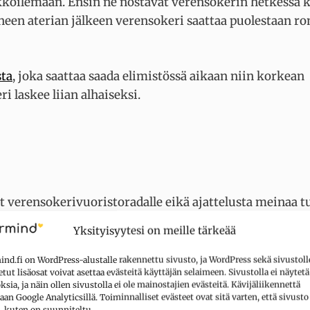
kkoilemaan. Ensin ne nostavat verensokerin hetkessä k
äneen aterian jälkeen verensokeri saattaa puolestaan r
sta
, joka saattaa saada elimistössä aikaan niin korkean
i laskee liian alhaiseksi.
ut verensokerivuoristoradalle eikä ajattelusta meinaa tu
Yksityisyytesi on meille tärkeää
kea kuin alhainen verensokeri voi haitata aivojen toim
nd.fi on WordPress-alustalle rakennettu sivusto, ja WordPress sekä sivustoll
tut lisäosat voivat asettaa evästeitä käyttäjän selaimeen. Sivustolla ei näytetä
sia, ja näin ollen sivustolla ei ole mainostajien evästeitä. Kävijäliikennettä
aan Google Analyticsillä. Toiminnalliset evästeet ovat sitä varten, että sivusto
, kuten on suunniteltu.