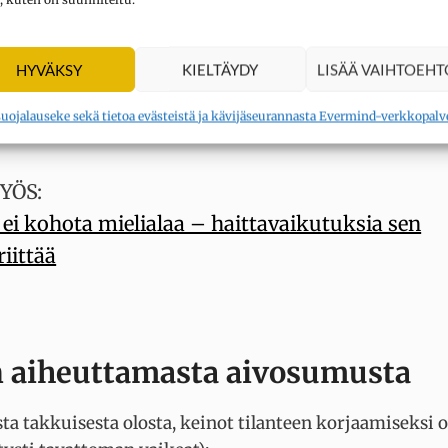
ainnointikykyä sekä kognitiivisia toimintoja, kuten
ensokerista kärsivä voi
olla ärtynyt ja keskittymiskyvy
HYVÄKSY
KIELTÄYDY
LISÄÄ VAIHTOEHT
yt ja unelias. Erittäin korkealle loikannut verensokeri
suojalauseke sekä tietoa evästeistä ja kävijäseurannasta Evermind-verkkopalv
YÖS:
 ei kohota mielialaa – haittavaikutuksia sen
riittää
en aiheuttamasta aivosumusta
ta takkuisesta olosta, keinot tilanteen korjaamiseksi 