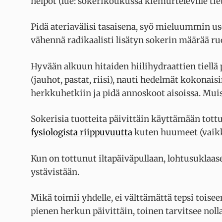
helpot (lue: sokerikoukussa kiemurteleville tie
Pidä ateriavälisi tasaisena, syö mieluummin use
vähennä radikaalisti lisätyn sokerin määrää ruo
Hyvään alkuun hitaiden hiilihydraattien tiellä p
(jauhot, pastat, riisi), nauti hedelmät kokonai
herkkuhetkiin ja pidä annoskoot aisoissa. Mui
Sokerisia tuotteita päivittäin käyttämään tott
fysiologista riippuvuutta
kuten huumeet (vaikka
Kun on tottunut iltapäiväpullaan, lohtusuklaase
ystävistään.
Mikä toimii yhdelle, ei välttämättä tepsi toisee
pienen herkun päivittäin, toinen tarvitsee nolla