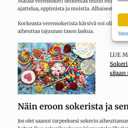
Matala verensokeri heikentää muun muassa hav
ajattelua, oppimista ja muistia. Alhaisesta ver
Korkeasta verensokerista kärsivä voi olla väsyn
aiheuttaa tajunnan tason laskua.
Tieto
LUE M
Sokeri
sijaan 
Näin eroon sokerista ja s
Jos olet saanut tarpeeksesi sokerin aiheuttamas