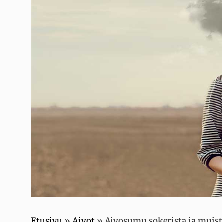
Etusivu
»
Aivot
»
Aivosumu sokerista ja muista