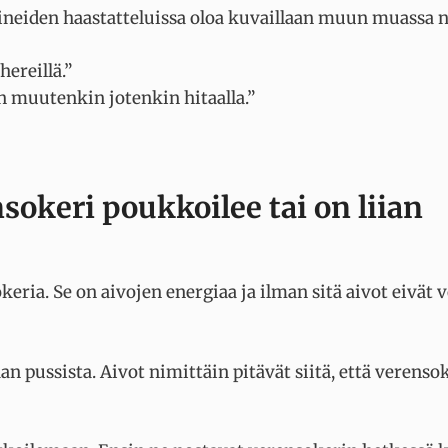
sineiden haastatteluissa oloa kuvaillaan muun muassa n
ereillä.”
n muutenkin jotenkin hitaalla.”
okeri poukkoilee tai on liian
keria. Se on aivojen energiaa ja ilman sitä aivot eivät v
n pussista. Aivot nimittäin pitävät siitä, että verenso