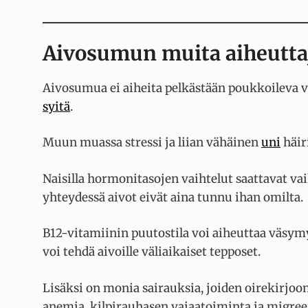
Aivosumun muita aiheutta
Aivosumua ei aiheita pelkästään poukkoileva ve
syitä
.
Muun muassa stressi ja liian vähäinen
uni
häir
Naisilla hormonitasojen vaihtelut saattavat va
yhteydessä aivot eivät aina tunnu ihan omilta.
B12-vitamiinin puutostila voi aiheuttaa väsym
voi tehdä aivoille väliaikaiset tepposet.
Lisäksi on monia sairauksia, joiden oirekirjo
anemia, kilpirauhasen vajaatoiminta ja migree