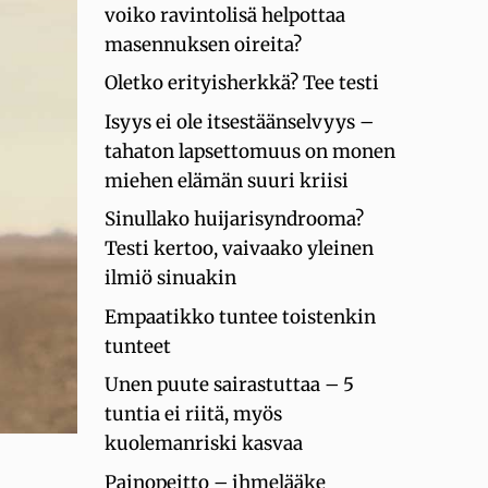
voiko ravintolisä helpottaa
masennuksen oireita?
Oletko erityisherkkä? Tee testi
Isyys ei ole itsestäänselvyys –
tahaton lapsettomuus on monen
miehen elämän suuri kriisi
Sinullako huijarisyndrooma?
Testi kertoo, vaivaako yleinen
ilmiö sinuakin
Empaatikko tuntee toistenkin
tunteet
Unen puute sairastuttaa – 5
tuntia ei riitä, myös
kuolemanriski kasvaa
Painopeitto – ihmelääke