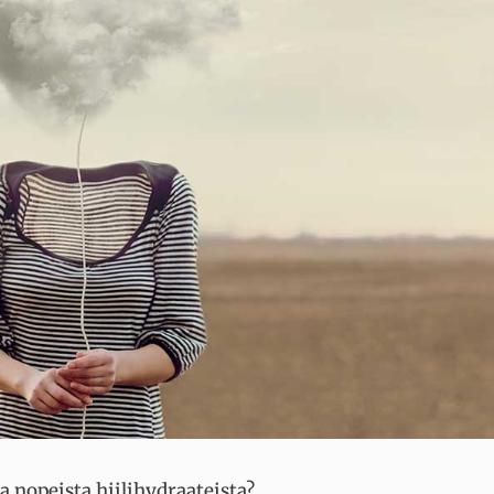
 nopeista hiilihydraateista?