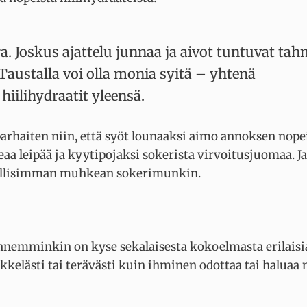
. Joskus ajattelu junnaa ja aivot tuntuvat tah
Taustalla voi olla monia syitä – yhtenä
hiilihydraatit yleensä.
 parhaiten niin, että syöt lounaaksi aimo annoksen nope
eaa leipää ja kyytipojaksi sokerista virvoitusjuomaa. Ja
hdollisimman muhkean sokerimunkin.
nnemminkin on kyse sekalaisesta kokoelmasta erilaisi
ikkelästi tai terävästi kuin ihminen odottaa tai haluaa 