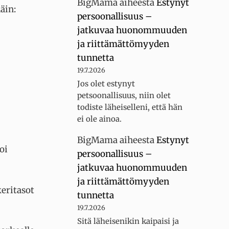
BigMama
aiheesta
Estynyt
äin:
persoonallisuus –
jatkuvaa huonommuuden
ja riittämättömyyden
tunnetta
19.7.2026
Jos olet estynyt
petsoonallisuus, niin olet
todiste läheiselleni, että hän
ei ole ainoa.
BigMama
aiheesta
Estynyt
oi
persoonallisuus –
jatkuvaa huonommuuden
ja riittämättömyyden
keritasot
tunnetta
19.7.2026
Sitä läheisenikin kaipaisi ja