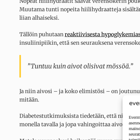
Nopeat hiilihydraatit saavat verensokerin pou
Muutama tunti nopeita hiilihydraatteja sisält
liian alhaiseksi.
Tällöin puhutaan
reaktiivisesta hypoglykemia
insuliinipiikin, että sen seurauksena verensoker
”Tuntuu kuin aivot olisivat mössöä.”
Ja niin aivosi – ja koko elimistösi – on joutun
mitään.
Diabetestutkimuksista tiedetään, että niin kor
Evermi
asenne
monella tavalla ja jopa vahingoittaa aivoja.
mainok
seurat
toimii