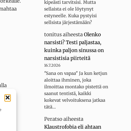
orkealle.
kipeästi tarvitsisi. Mutta
omahtaa
sellaista ei ole löytynyt
estyneelle. Kuka pystyisi
sellsista järjestämään?
tonitus
aiheesta
Olenko
narsisti? Testi paljastaa,
kuinka paljon sinussa on
narsistisia piirteitä
16.7.2026
"Sana on vapaa" Ja kun ketjun
aloittaa ihminen, joka
lla
ilmoittaa montako pistettä on
saanut tentistä, kaikki
kokevat velvoituksena jatkaa
tätä…
intaa
e
Peratso
aiheesta
Klaustrofobia eli ahtaan