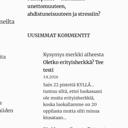
unettomuuteen,
ahdistuneisuuteen ja stressiin?
meilta
UUSIMMAT KOMMENTIT
Kysymys merkki
aiheesta
ita
Oletko erityisherkkä? Tee
testi
3.8.2026
Sain 22 pistettä KYLLÄ...
tuntuu siltä, ettei luokassani
ole muita erityisherkkiä,
a
koska luokallamme on 20
niiden
oppilasta mutta silti minua
kiusataan…