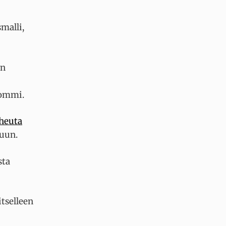
malli,
in
pommi.
iheuta
kuun.
sta
itselleen