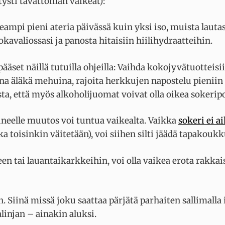
tysti tavattoman vaikeat):
ampi pieni ateria päivässä kuin yksi iso, muista lautas
kavaliossasi ja panosta hitaisiin hiilihydraatteihin.
ääset näillä tutuilla ohjeilla: Vaihda kokojyvätuotteisi
sina äläkä mehuina, rajoita herkkujen napostelu pieniin
sta, että myös alkoholijuomat voivat olla oikea sokeri
uneelle muutos voi tuntua vaikealta. Vaikka
sokeri ei a
 toisinkin väitetään), voi siihen silti jäädä tapakouk
en tai lauantaikarkkeihin, voi olla vaikea erota rakkai
n. Siinä missä joku saattaa pärjätä parhaiten sallimalla 
linjan – ainakin aluksi.