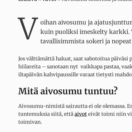
V
oihan aivosumu ja ajatusjunttura
kuin puoliksi imeskelty karkki. 
tavallisimmista sokeri ja nopeat 
Jos välttämättä haluat, saat sabotoitua päiväsi
hiilareita – sanotaan nyt vaikkapa pastaa, vaal
iltapäivän kahvipaussille varaat tietysti ma
Mitä aivosumu tuntuu?
Aivosumu-nimistä sairautta ei ole olemassa. E
tuntemuksia siitä, että
aivot
eivät toimi niin v
toimivan.