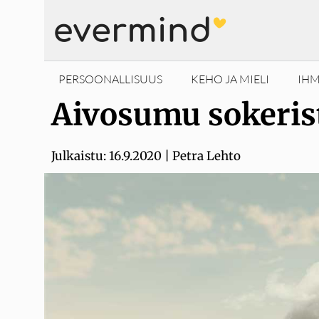
Siirry
sisältöön
PERSOONALLISUUS
KEHO JA MIELI
IHM
Aivosumu sokerist
Julkaistu:
16.9.2020
|
Petra Lehto