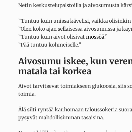
Netin keskustelupalstoilla ja aivosumusta kär
”Tuntuu kuin unissa kävelisi, vaikka olisinkin h
”Olen koko ajan sellaisessa aivosumussa ja käy
”Tuntuu kuin aivot olisivat
mössöä
.”
”Pää tuntuu kohmeiselle.”
Aivosumu iskee, kun verens
matala tai korkea
Aivot tarvitsevat toimiakseen glukoosia, siis so
toimia.
Älä silti ryntää kauhomaan taloussokeria suoraa
pysyvät mahdollisimman tasaisina.