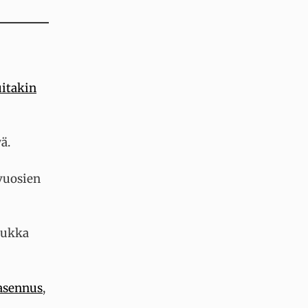
itakin
ä.
evuosien
hukka
sennus
,