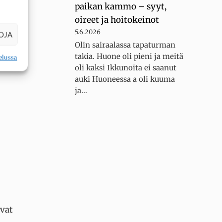
paikan kammo – syyt,
tön
.
oireet ja hoitokeinot
5.6.2026
OJA
 voi
Olin sairaalassa tapaturman
takia. Huone oli pieni ja meitä
elussa
oli kaksi Ikkunoita ei saanut
auki Huoneessa a oli kuuma
ja…
ovat