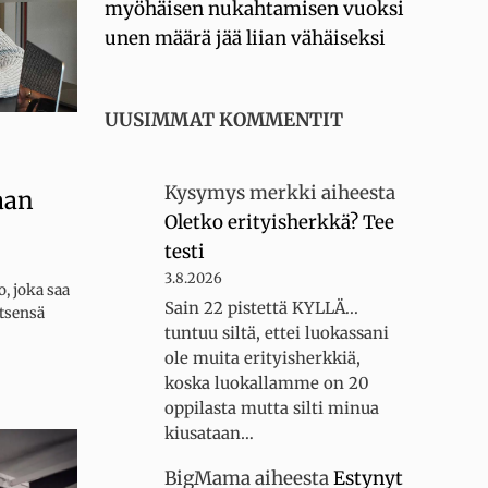
myöhäisen nukahtamisen vuoksi
unen määrä jää liian vähäiseksi
UUSIMMAT KOMMENTIT
Kysymys merkki
aiheesta
aan
Oletko erityisherkkä? Tee
testi
3.8.2026
 joka saa
Sain 22 pistettä KYLLÄ...
tsensä
tuntuu siltä, ettei luokassani
ole muita erityisherkkiä,
koska luokallamme on 20
oppilasta mutta silti minua
kiusataan…
BigMama
aiheesta
Estynyt