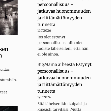
persoonallisuus –
jatkuvaa huonommuuden
ja riittämättömyyden
tunnetta
19.7.2026
Jos olet estynyt
petsoonallisuus, niin olet
sen
todiste läheiselleni, että hän
ei ole ainoa.
n
BigMama
aiheesta
Estynyt
oittaa
persoonallisuus –
,
jatkuvaa huonommuuden
istumisiin.
ja riittämättömyyden
tunnetta
teet
19.7.2026
Sitä läheisenikin kaipaisi ja
kipeästi tarvitsisi. Mutta