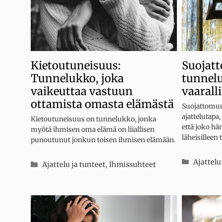
Suojat
Kietoutuneisuus:
tunnel
Tunnelukko, joka
vaarall
vaikeuttaa vastuun
ottamista omasta elämästä
Suojattomuu
ajattelutapa
Kietoutuneisuus on tunnelukko, jonka
että joko hän
myötä ihmisen oma elämä on liiallisen
läheisilleen
punoutunut jonkun toisen ihmisen elämään.
Kategor
Ajattelu
Kategoriat
Ajattelu ja tunteet
,
Ihmissuhteet