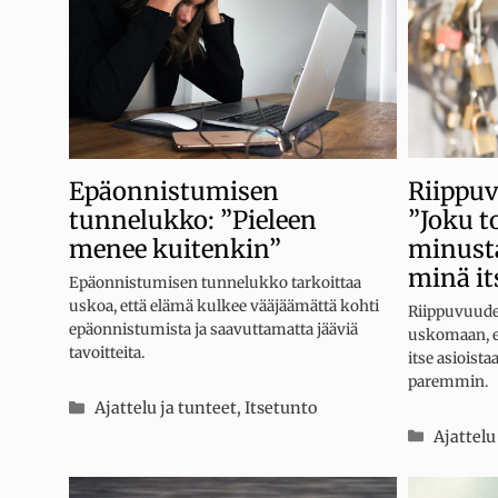
Riippu
Epäonnistumisen
”Joku t
tunnelukko: ”Pieleen
minust
menee kuitenkin”
minä it
Epäonnistumisen tunnelukko tarkoittaa
uskoa, että elämä kulkee vääjäämättä kohti
Riippuvuude
epäonnistumista ja saavuttamatta jääviä
uskomaan, e
tavoitteita.
itse asioista
paremmin.
Kategoriat
Ajattelu ja tunteet
,
Itsetunto
Kategor
Ajattelu