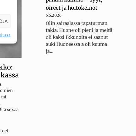
oireet ja hoitokeinot
5.6.2026
OJA
Olin sairaalassa tapaturman
takia. Huone oli pieni ja meitä
elussa
oli kaksi Ikkunoita ei saanut
auki Huoneessa a oli kuuma
ja…
kko:
ukassa
a
a omien
tai
n
tä se saa
teet