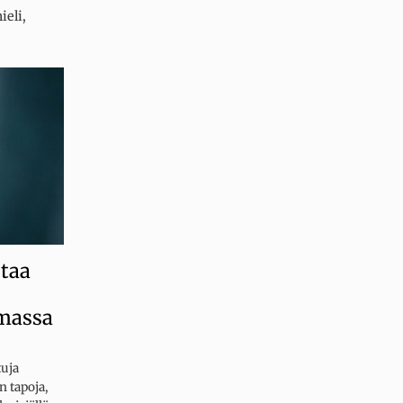
ieli
,
staa
omassa
tuja
n tapoja,