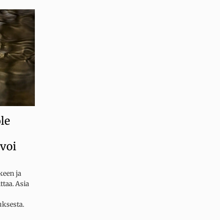
le
 voi
keen ja
ttaa. Asia
uksesta.