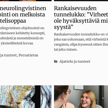
 neurolingvistinen
Rankaisevuuden
inti on melkoista
tunnelukko: ”Virheet
telisoppaa
ole hyväksyttäviä m
syystä”
olingvistinen ohjelmointi on
ttämiseen kehitetty konsepti,
Rankaisevuuden tunnelukko on vä
telmästä ja menetelmistä on
joka saa uskomaan, että virheistä
 yksiselitteistä kuvaa.
rangaista, olipa kyseessä sitten ih
tai joku toinen.
iat
 ja tunteet
,
Perustietoa
Kategoriat
Ajattelu ja tunteet