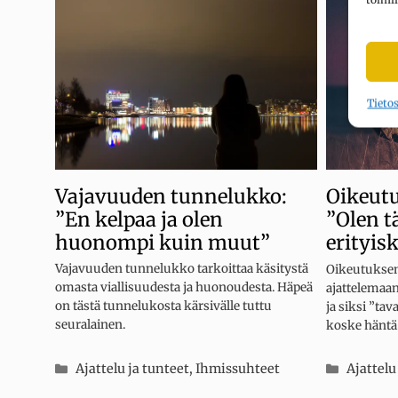
Tieto
Vajavuuden tunnelukko:
Oikeut
”En kelpaa ja olen
”Olen t
huonompi kuin muut”
erityis
Vajavuuden tunnelukko tarkoittaa käsitystä
Oikeutuksen
omasta viallisuudesta ja huonoudesta. Häpeä
ajattelemaa
on tästä tunnelukosta kärsivälle tuttu
ja siksi ”tav
seuralainen.
koske häntä
Kategoriat
Kategor
Ajattelu ja tunteet
,
Ihmissuhteet
Ajattelu