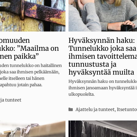
tomuuden
Hyväksynnän haku:
ukko: ”Maailma on
Tunnelukko joka saa
inen paikka”
ihmisen tavoittelem
tunnustusta ja
den tunnelukko on haitallinen
hyväksyntää muilta
, joka saa ihmisen pelkäämään,
elle itselleen tai hänen
Hyväksynnän haku on tunnelukko,
 tapahtuu jotain pahaa.
ihmisen janoamaan hyväksyntää i
ulkopuolelta.
iat
 ja tunteet
Kategoriat
Ajattelu ja tunteet
,
Itsetunto