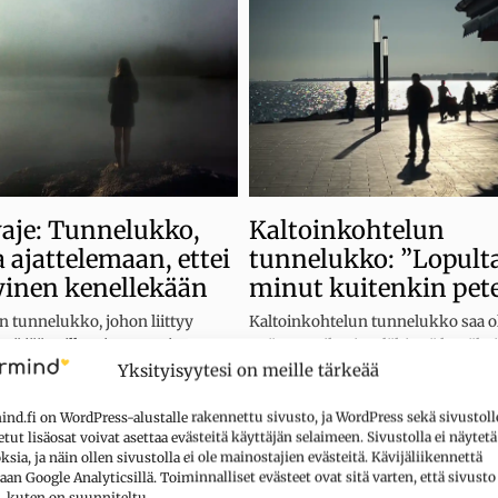
aje: Tunnelukko,
Kaltoinkohtelun
a ajattelemaan, ettei
tunnelukko: ”Lopult
tyinen kenellekään
minut kuitenkin pet
 tunnelukko, johon liittyy
Kaltoinkohtelun tunnelukko saa o
 että jää vaille toisten osoittamaa
että muut ihmiset lähinnä hyväksi
ivaa, suojaa ja myötätuntoa.
valehtelevat, huijaavat, manipuloiv
Yksityisyytesi on meille tärkeää
ajattelevat vain itseään.
nd.fi on WordPress-alustalle rakennettu sivusto, ja WordPress sekä sivustoll
iat
 ja tunteet
,
Ihmissuhteet
tut lisäosat voivat asettaa evästeitä käyttäjän selaimeen. Sivustolla ei näytetä
Kategoriat
Ajattelu ja tunteet
,
Ihmissuh
sia, ja näin ollen sivustolla ei ole mainostajien evästeitä. Kävijäliikennettä
aan Google Analyticsillä. Toiminnalliset evästeet ovat sitä varten, että sivusto
, kuten on suunniteltu.