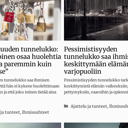
vuuden tunnelukko:
Pessimistisyyden
oinen osaa huolehtia
tunnelukko saa ihmi
a paremmin kuin
keskittymään elämä
se”
varjopuoliin
n tunnelukko saa ihmisen
Pessimistisyyden tunnelukko tark
ttä hän ei kykene huolehtimaan
keskittymistä elämän vaikeuksiin
an ja että joku toinen tietää aina
pettymyksiin, vaaroihin ja epäonn
Kategoriat
Ajattelu ja tunteet
,
Ihmissuh
iat
 ja tunteet
,
Ihmissuhteet