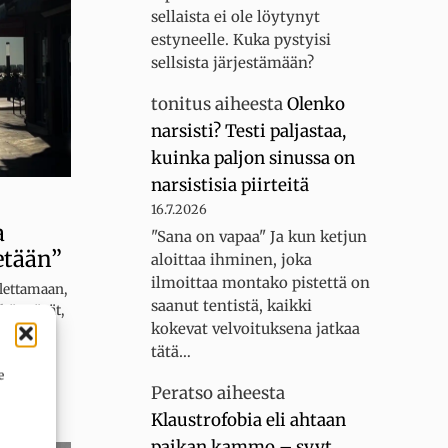
sellaista ei ole löytynyt
estyneelle. Kuka pystyisi
sellsista järjestämään?
tonitus
aiheesta
Olenko
narsisti? Testi paljastaa,
kuinka paljon sinussa on
narsistisia piirteitä
16.7.2026
a
"Sana on vapaa" Ja kun ketjun
etään”
aloittaa ihminen, joka
ilmoittaa montako pistettä on
lettamaan,
saanut tentistä, kaikki
käyttävät,
kokevat velvoituksena jatkaa
at ja
tätä…
e
Peratso
aiheesta
teet
Klaustrofobia eli ahtaan
paikan kammo – syyt,