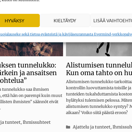
HYVÄKSY
KIELTÄYDY
LISÄÄ VAIHTOEHT
suojalauseke sekä tietoa evästeistä ja kävijäseurannasta Evermind-verkkopalv
uksen tunnelukko:
Alistumisen tunnelu
ärkein ja ansaitsen
Kun oma tahto on h
kohtelua”
Alistumisen tunnelukko tarkoitta
kontrollin luovuttamista toisille j
 tunnelukko saa ihmisen
tunteiden tukahduttamista koston 
n, että hän on parempi kuin muut
hylätyksi tulemisen pelossa. Mite
allisten ihmisten” säännöt eivät
alistumisen tunnelukko syntyy? Mi
.
aikaan? Voiko siitä päästä eroon?
iat
 ja tunteet
,
Ihmissuhteet
Kategoriat
Ajattelu ja tunteet
,
Ihmissuh