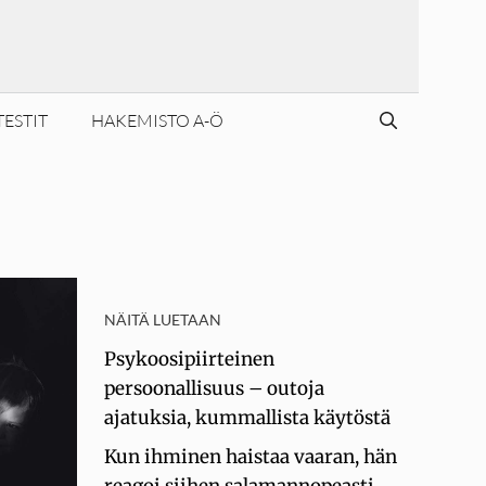
TESTIT
HAKEMISTO A-Ö
NÄITÄ LUETAAN
Psykoosipiirteinen
persoonallisuus – outoja
ajatuksia, kummallista käytöstä
Kun ihminen haistaa vaaran, hän
reagoi siihen salamannopeasti