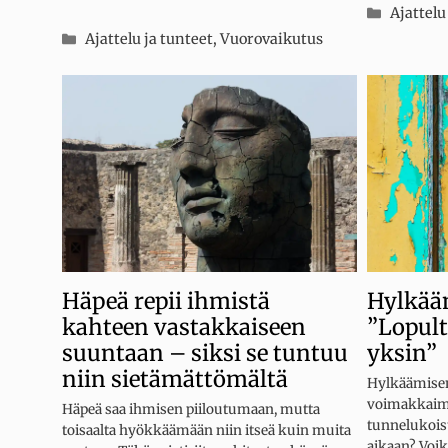
Kategor
Ajattelu
Kategoriat
Ajattelu ja tunteet
,
Vuorovaikutus
Häpeä repii ihmistä
Hylkää
kahteen vastakkaiseen
”Lopult
suuntaan – siksi se tuntuu
yksin”
niin sietämättömältä
Hylkäämisen
voimakkaimm
Häpeä saa ihmisen piiloutumaan, mutta
tunnelukoist
toisaalta hyökkäämään niin itseä kuin muita
aikaan? Voik