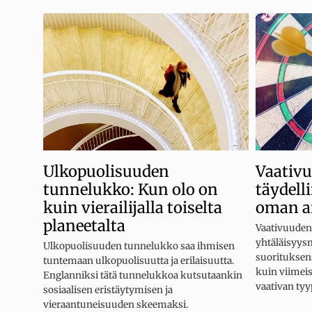
Ulkopuolisuuden
Vaativ
tunnelukko: Kun olo on
täydell
kuin vierailijalla toiselta
oman a
planeetalta
Vaativuuden
yhtäläisyys
Ulkopuolisuuden tunnelukko saa ihmisen
suorituksens
tuntemaan ulkopuolisuutta ja erilaisuutta.
kuin viimeis
Englanniksi tätä tunnelukkoa kutsutaankin
vaativan tyyp
sosiaalisen eristäytymisen ja
vieraantuneisuuden skeemaksi.