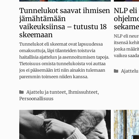
Tunnelukot saavat ihmisen
NLP eli
jämähtämään
ohjelmo
vaikeuksiinsa – tutustu 18
sekame
skeemaan
NLP eli neur
itsensä kehi
Tunnelukot eli skeemat ovat lapsuudessa
jonka määri
omaksuttuja, läpi tilanteiden toistuvia
vaikea saada
haitallisia ajattelun ja asennoitumisen tapoja.
Tietoisuus omista tunnelukoista voi auttaa
jos ei pääsemään irti niin ainakin tulemaan
Kategor
Ajattelu
paremmin toimeen niiden kanssa.
Kategoriat
Ajattelu ja tunteet
,
Ihmissuhteet
,
Persoonallisuus