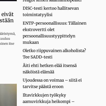
DISC-testi kertoo hallitsevan
 eivät
toimintatyylisi
istään
ENTP-persoonallisuus: Tällainen
ekstrovertti olet
äristymä,
persoonallisuustyypittelyn
 kuuluu
mukaan
minen itse
Oletko riippuvainen alkoholista?
Tee SADD-testi
Äiti ehti hetken elää itsensä
näköistä elämää
Ujoudessa on voimaa – siitä ei
tarvitse päästä eroon
Iltavirkkujen työkyky
aamuvirkkuja heikompi –