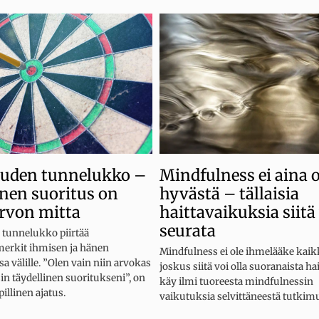
Mindfulness ei aina o
uuden tunnelukko –
hyvästä – tällaisia
inen suoritus on
haittavaikuksia siitä
rvon mitta
seurata
 tunnelukko piirtää
merkit ihmisen ja hänen
Mindfulness ei ole ihmelääke kaik
a välille. ”Olen vain niin arvokas
joskus siitä voi olla suoranaista hai
in täydellinen suoritukseni”, on
käy ilmi tuoreesta mindfulnessin
illinen ajatus.
vaikutuksia selvittäneestä tutkim