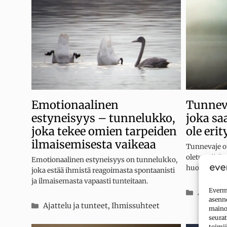
Emotionaalinen
Tunnev
estyneisyys – tunnelukko,
joka sa
joka tekee omien tarpeiden
ole eri
ilmaisemisesta vaikeaa
Tunnevaje on
oletus siitä,
Emotionaalinen estyneisyys on tunnelukko,
huomiota, ho
joka estää ihmistä reagoimasta spontaanisti
ja ilmaisemasta vapaasti tunteitaan.
Evermi
Kategor
Ajattelu
asenne
Kategoriat
Ajattelu ja tunteet
,
Ihmissuhteet
mainok
seurat
toimii