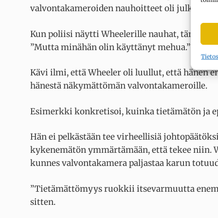
valvontakameroiden nauhoitteet oli julkaistu i
Kun poliisi näytti Wheelerille nauhat, tämä e
”Mutta minähän olin käyttänyt mehua.”
Tieto
Kävi ilmi, että Wheeler oli luullut, että häne
hänestä näkymättömän valvontakameroille.
Esimerkki konkretisoi, kuinka tietämätön ja 
Hän ei pelkästään tee virheellisiä johtopäätök
kykenemätön ymmärtämään, että tekee niin. Wh
kunnes valvontakamera paljastaa karun totuu
”Tietämättömyys ruokkii itsevarmuutta enem
sitten.