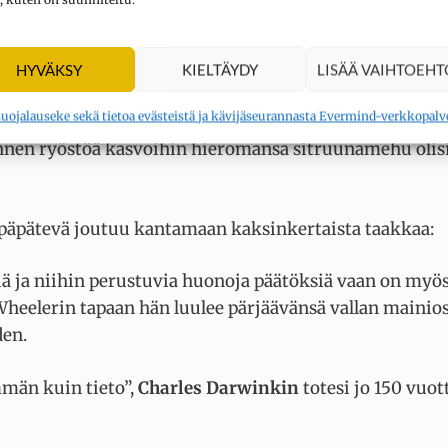
llan uutislähetyksessä.
i ollut uskoa silmiään. Lopulta hän mumisi hämmentyne
HYVÄKSY
KIELTÄYDY
LISÄÄ VAIHTOEHT
suojalauseke sekä tietoa evästeistä ja kävijäseurannasta Evermind-verkkopalv
n ennen ryöstöä kasvoihin hieromansa sitruunamehu olis
epäpätevä joutuu kantamaan kaksinkertaista taakkaa:
siä ja niihin perustuvia huonoja päätöksiä vaan on myö
eelerin tapaan hän luulee pärjäävänsä vallan mainios
den.
män kuin tieto”,
Charles Darwinkin
totesi jo 150 vuot