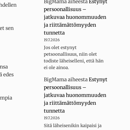
BigMama
aiheesta
Estynyt
hdellen
persoonallisuus –
jatkuvaa huonommuuden
ja riittämättömyyden
net sen
tunnetta
19.7.2026
Jos olet estynyt
petsoonallisuus, niin olet
todiste läheiselleni, että hän
ensa
ei ole ainoa.
ä edes
BigMama
aiheesta
Estynyt
persoonallisuus –
jatkuvaa huonommuuden
impia
ja riittämättömyyden
tunnetta
19.7.2026
Sitä läheisenikin kaipaisi ja