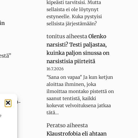
kipeästi tarvitsisi. Mutta
sellaista ei ole löytynyt
estyneelle. Kuka pystyisi
in
sellsista järjestämään?
tonitus
aiheesta
Olenko
narsisti? Testi paljastaa,
kuinka paljon sinussa on
estä”
narsistisia piirteitä
16.7.2026
"Sana on vapaa" Ja kun ketjun
aloittaa ihminen, joka
ilmoittaa montako pistettä on
saanut tentistä, kaikki
ssa 1990-
kokevat velvoituksena jatkaa
tätä…
e
Peratso
aiheesta
kään
Klaustrofobia eli ahtaan