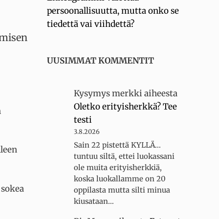
persoonallisuutta, mutta onko se
tiedettä vai viihdettä?
hmisen
UUSIMMAT KOMMENTIT
Kysymys merkki
aiheesta
Oletko erityisherkkä? Tee
n
testi
3.8.2026
Sain 22 pistettä KYLLÄ...
lleen
tuntuu siltä, ettei luokassani
ole muita erityisherkkiä,
koska luokallamme on 20
t sokea
oppilasta mutta silti minua
kiusataan…