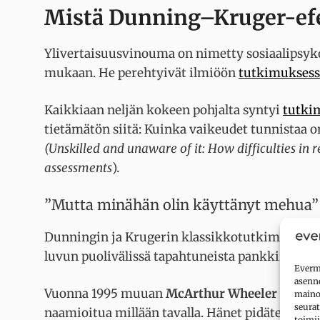
Mistä Dunning–Kruger-efe
Ylivertaisuusvinouma on nimetty sosiaalipsyk
mukaan. He perehtyivät ilmiöön
tutkimukses
Kaikkiaan neljän kokeen pohjalta syntyi
tutki
tietämätön siitä: Kuinka vaikeudet tunnistaa o
(Unskilled and unaware of it: How difficulties in 
assessments
).
”Mutta minähän olin käyttänyt mehua”
Dunningin ja Krugerin klassikkotutkimus alkaa
luvun puolivälissä tapahtuneista pankkiryöstöi
Evermi
asenne
Vuonna 1995 muuan
McArthur Wheeler
ryösti
mainok
seurat
naamioitua millään tavalla. Hänet pidätettiin
toimii