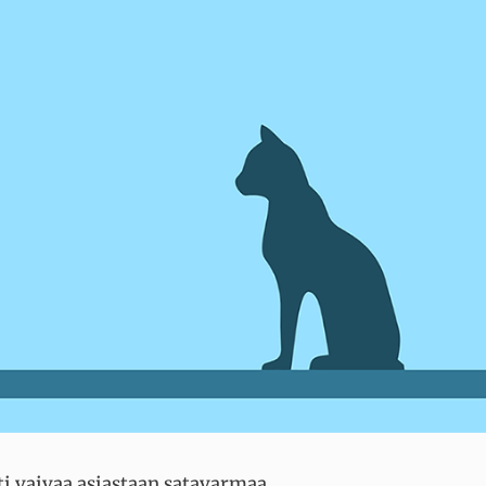
 vaivaa asiastaan satavarmaa