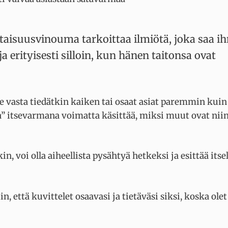
rtaisuusvinouma tarkoittaa ilmiötä, joka saa i
erityisesti silloin, kun hänen taitonsa ovat
se vasta tiedätkin kaiken tai osaat asiat paremmin kuin
” itsevarmana voimatta käsittää, miksi muut ovat nii
, voi olla aiheellista pysähtyä hetkeksi ja esittää itse
iin, että kuvittelet osaavasi ja tietäväsi siksi, koska ole