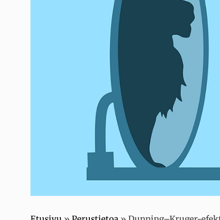
Etusivu
»
Perustietoa
»
Dunning–Kruger-efekti