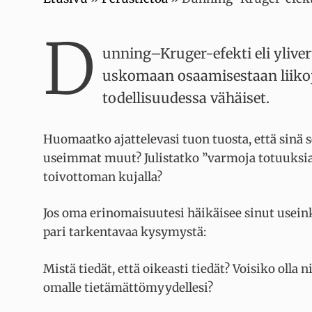
D
unning–Kruger-efekti eli ylive
uskomaan osaamisestaan liikoja 
todellisuudessa vähäiset.
Huomaatko ajattelevasi tuon tuosta, että sinä 
useimmat muut? Julistatko ”varmoja totuuksia
toivottoman kujalla?
Jos oma erinomaisuutesi häikäisee sinut useinkin
pari tarkentavaa kysymystä:
Mistä tiedät, että oikeasti tiedät? Voisiko olla n
omalle tietämättömyydellesi?