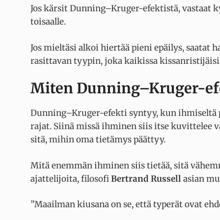
Jos kärsit Dunning–Kruger-efektistä, vastaat k
toisaalle.
Jos mieltäsi alkoi hiertää pieni epäilys, saatat 
rasittavan tyypin, joka kaikissa kissanristijä
Miten Dunning–Kruger-efe
Dunning–Kruger-efekti syntyy, kun ihmiseltä 
rajat. Siinä missä ihminen siis itse kuvittelee v
sitä, mihin oma tietämys päättyy.
Mitä enemmän ihminen siis tietää, sitä vähem
ajattelijoita, filosofi
Bertrand Russell
asian muo
”Maailman kiusana on se, että typerät ovat ehd