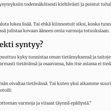
ysymyksiin todennäköisesti kieltävästi ja poistut tuha
haluta lukea lisää. Tai ehkä kiinnostuit siksi, koska tun
isissä julistaa kovaan ääneen omia varmoja totuuksiaan.
kti syntyy?
puuttuu kyky tunnistaa oman tietämyksensä ja taitoj
armasti tietävänsä ja osaavansa, hän itse asiassa ei tied
män oivaltaa tietävänsä. Tai kuten yksi aikamme suur
toili:
ottoman varmoja ja viisaat täynnä epäilystä.”