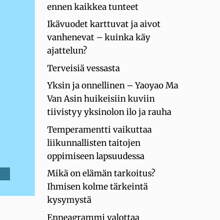
ennen kaikkea tunteet
Ikävuodet karttuvat ja aivot
vanhenevat – kuinka käy
ajattelun?
Terveisiä vessasta
Yksin ja onnellinen – Yaoyao Ma
Van Asin huikeisiin kuviin
tiivistyy yksinolon ilo ja rauha
Temperamentti vaikuttaa
liikunnallisten taitojen
oppimiseen lapsuudessa
Mikä on elämän tarkoitus?
Ihmisen kolme tärkeintä
kysymystä
Enneagrammi valottaa