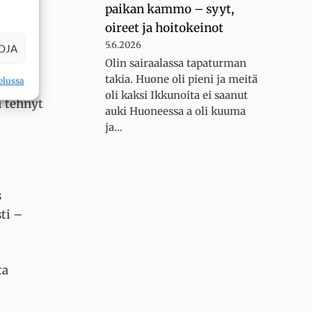
paikan kammo – syyt,
oireet ja hoitokeinot
5.6.2026
enä:
OJA
Olin sairaalassa tapaturman
takia. Huone oli pieni ja meitä
elussa
oli kaksi Ikkunoita ei saanut
i tehnyt
auki Huoneessa a oli kuuma
ja…
s
ti –
ta