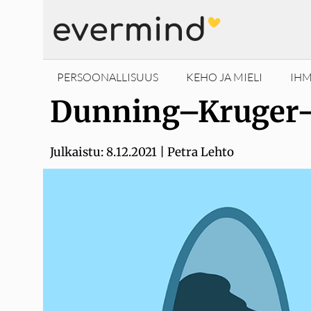
Siirry
sisältöön
PERSOONALLISUUS
KEHO JA MIELI
IHM
Dunning–Kruger-e
Julkaistu:
8.12.2021
|
Petra Lehto