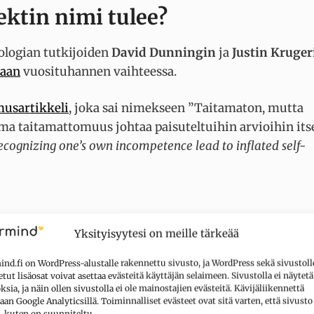
ktin nimi tulee?
ologian tutkijoiden
David Dunningin
ja
Justin
Kruger
saan
vuosituhannen vaihteessa.
musartikkeli
, joka sai nimekseen ”Taitamaton, mutta
ma taitamattomuus johtaa paisuteltuihin arvioihin its
recognizing one’s own incompetence lead to inflated self-
 kutkuttavalla tositarinalla Yhdysvaltain Pittsburghi
Yksityisyytesi on meille tärkeää
stä.
nd.fi on WordPress-alustalle rakennettu sivusto, ja WordPress sekä sivustoll
tut lisäosat voivat asettaa evästeitä käyttäjän selaimeen. Sivustolla ei näytetä
 kaksi pankkia keskellä kirkasta päivää ilman yritystä
sia, ja näin ollen sivustolla ei ole mainostajien evästeitä. Kävijäliikennettä
aan Google Analyticsillä. Toiminnalliset evästeet ovat sitä varten, että sivusto
 myöhemmin samana iltana pian sen jälkeen, kun
, kuten on suunniteltu.