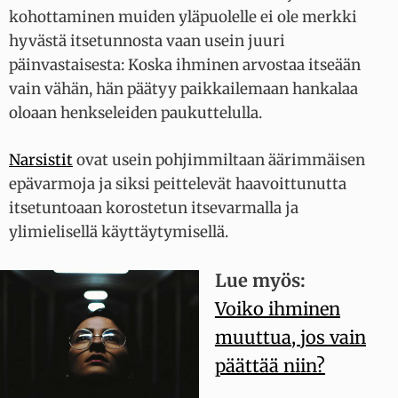
kohottaminen muiden yläpuolelle ei ole merkki
hyvästä itsetunnosta vaan usein juuri
päinvastaisesta: Koska ihminen arvostaa itseään
vain vähän, hän päätyy paikkailemaan hankalaa
oloaan henkseleiden paukuttelulla.
Narsistit
ovat usein pohjimmiltaan äärimmäisen
epävarmoja ja siksi peittelevät haavoittunutta
itsetuntoaan korostetun itsevarmalla ja
ylimielisellä käyttäytymisellä.
Lue myös:
Voiko ihminen
muuttua, jos vain
päättää niin?