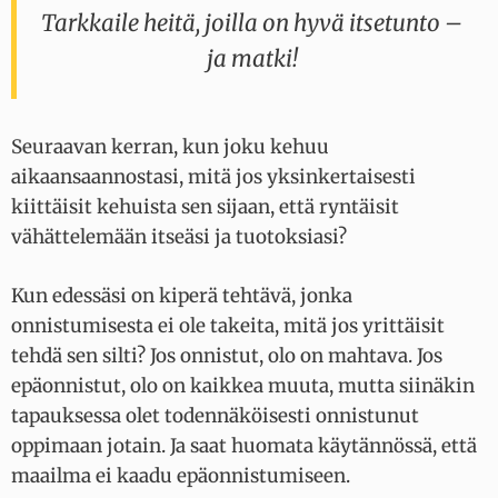
Tarkkaile heitä, joilla on hyvä itsetunto –
ja matki!
Seuraavan kerran, kun joku kehuu
aikaansaannostasi, mitä jos yksinkertaisesti
kiittäisit kehuista sen sijaan, että ryntäisit
vähättelemään itseäsi ja tuotoksiasi?
Kun edessäsi on kiperä tehtävä, jonka
onnistumisesta ei ole takeita, mitä jos yrittäisit
tehdä sen silti? Jos onnistut, olo on mahtava. Jos
epäonnistut, olo on kaikkea muuta, mutta siinäkin
tapauksessa olet todennäköisesti onnistunut
oppimaan jotain. Ja saat huomata käytännössä, että
maailma ei kaadu epäonnistumiseen.