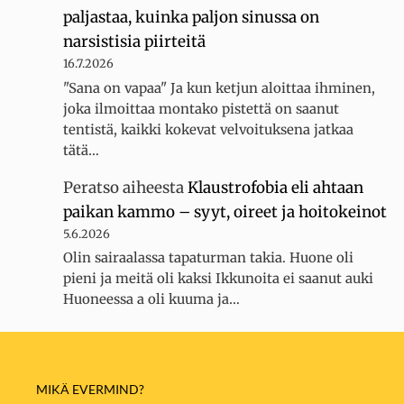
paljastaa, kuinka paljon sinussa on
narsistisia piirteitä
16.7.2026
"Sana on vapaa" Ja kun ketjun aloittaa ihminen,
joka ilmoittaa montako pistettä on saanut
tentistä, kaikki kokevat velvoituksena jatkaa
tätä…
Peratso
aiheesta
Klaustrofobia eli ahtaan
paikan kammo – syyt, oireet ja hoitokeinot
5.6.2026
Olin sairaalassa tapaturman takia. Huone oli
pieni ja meitä oli kaksi Ikkunoita ei saanut auki
Huoneessa a oli kuuma ja…
MIKÄ EVERMIND?