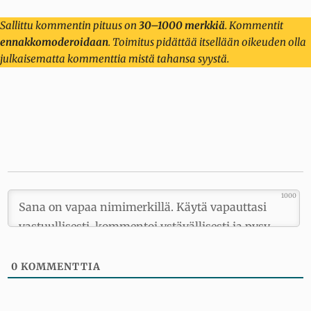
Sallittu kommentin pituus on
30–1000 merkkiä
. Kommentit
ennakkomoderoidaan
. Toimitus pidättää itsellään oikeuden olla
julkaisematta kommenttia mistä tahansa syystä.
1000
0
KOMMENTTIA