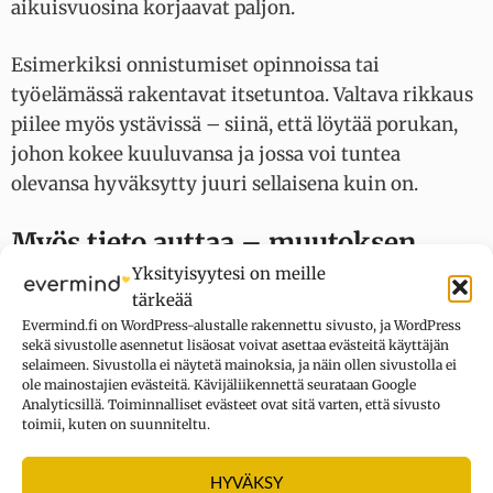
aikuisvuosina korjaavat paljon.
Esimerkiksi onnistumiset opinnoissa tai
työelämässä rakentavat itsetuntoa. Valtava rikkaus
piilee myös ystävissä – siinä, että löytää porukan,
johon kokee kuuluvansa ja jossa voi tuntea
olevansa hyväksytty juuri sellaisena kuin on.
Myös tieto auttaa – muutoksen
perusta on itsetuntemus
Yksityisyytesi on meille
tärkeää
Itseensä voi tutustua tarkastelemalla
Evermind.fi on WordPress-alustalle rakennettu sivusto, ja WordPress
sekä sivustolle asennetut lisäosat voivat asettaa evästeitä käyttäjän
lapsuusvuosina kehittyneitä kielteisiä
selaimeen. Sivustolla ei näytetä mainoksia, ja näin ollen sivustolla ei
ydinuskomuksia itsestä.
ole mainostajien evästeitä. Kävijäliikennettä seurataan Google
Analyticsillä. Toiminnalliset evästeet ovat sitä varten, että sivusto
toimii, kuten on suunniteltu.
Kielteiset ydinuskomukset itsestä voivat olla yleisiä
riittämättömyyden tunteita tai uskoa, ettei ole yhtä
HYVÄKSY