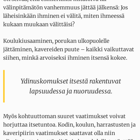
välinpitämätön vanhemmuus jättää jälkensä: Jos
läheisinkään ihminen ei välitä, miten ihmeessä
kukaan muukaan välittäisi?
Koulukiusaaminen, porukan ulkopuolelle
jättäminen, kavereiden puute – kaikki vaikuttavat
siihen, minkä arvoiseksi ihminen itsensä kokee.
Ydinuskomukset itsestä rakentuvat
lapsuudessa ja nuoruudessa.
Myös kohtuuttoman suuret vaatimukset voivat
horjuttaa itsetuntoa. Kodin, koulun, harrastusten ja
kaveripiirin vaatimukset saattavat olla niin