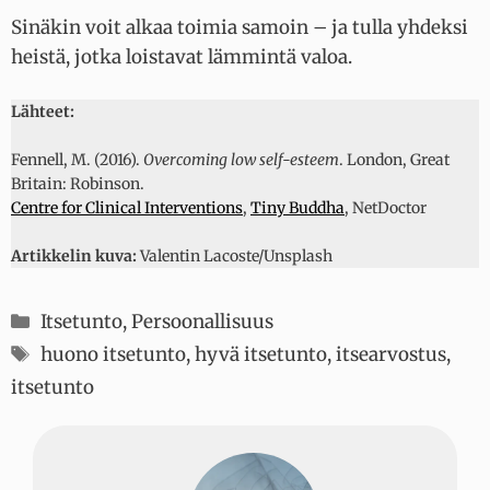
Sinäkin voit alkaa toimia samoin – ja tulla yhdeksi
heistä, jotka loistavat lämmintä valoa.
Lähteet:
Fennell, M. (2016).
Overcoming low self-esteem
. London, Great
Britain: Robinson.
Centre for Clinical Interventions
,
Tiny Buddha
, NetDoctor
Artikkelin kuva:
Valentin Lacoste/Unsplash
Kategoriat
Itsetunto
,
Persoonallisuus
Avainsanat
huono itsetunto
,
hyvä itsetunto
,
itsearvostus
,
itsetunto