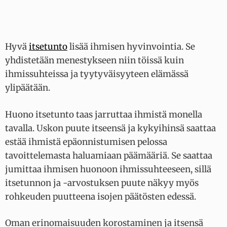
Hyvä
itsetunto
lisää ihmisen hyvinvointia. Se
yhdistetään menestykseen niin töissä kuin
ihmissuhteissa ja tyytyväisyyteen elämässä
ylipäätään.
Huono itsetunto taas jarruttaa ihmistä monella
tavalla. Uskon puute itseensä ja kykyihinsä saattaa
estää ihmistä epäonnistumisen pelossa
tavoittelemasta haluamiaan päämääriä. Se saattaa
jumittaa ihmisen huonoon ihmissuhteeseen, sillä
itsetunnon ja -arvostuksen puute näkyy myös
rohkeuden puutteena isojen päätösten edessä.
Oman erinomaisuuden korostaminen ja itsensä