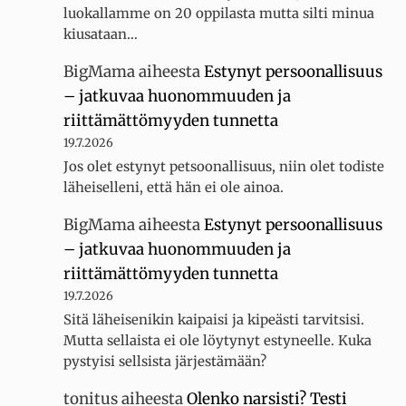
luokallamme on 20 oppilasta mutta silti minua
kiusataan…
BigMama
aiheesta
Estynyt persoonallisuus
– jatkuvaa huonommuuden ja
riittämättömyyden tunnetta
19.7.2026
Jos olet estynyt petsoonallisuus, niin olet todiste
läheiselleni, että hän ei ole ainoa.
BigMama
aiheesta
Estynyt persoonallisuus
– jatkuvaa huonommuuden ja
riittämättömyyden tunnetta
19.7.2026
Sitä läheisenikin kaipaisi ja kipeästi tarvitsisi.
Mutta sellaista ei ole löytynyt estyneelle. Kuka
pystyisi sellsista järjestämään?
tonitus
aiheesta
Olenko narsisti? Testi