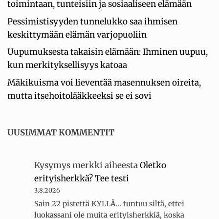
toimintaan, tunteisiin ja sosiaaliseen elämään
Pessimistisyyden tunnelukko saa ihmisen
keskittymään elämän varjopuoliin
Uupumuksesta takaisin elämään: Ihminen uupuu,
kun merkityksellisyys katoaa
Mäkikuisma voi lieventää masennuksen oireita,
mutta itsehoitolääkkeeksi se ei sovi
UUSIMMAT KOMMENTIT
Kysymys merkki
aiheesta
Oletko
erityisherkkä? Tee testi
3.8.2026
Sain 22 pistettä KYLLÄ... tuntuu siltä, ettei
luokassani ole muita erityisherkkiä, koska