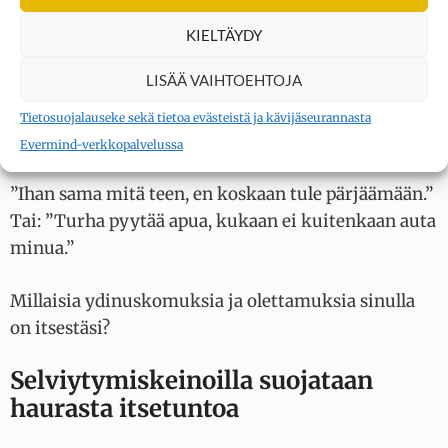
fiksu tai viehättävä kuin muut. Pahimmillaan
ihminen saattaa ajatella, että hän on kelvoton, paha,
KIELTÄYDY
vastenmielinen ja mahdoton rakastaa.
LISÄÄ VAIHTOEHTOJA
Ydinuskomusten pohjalle rakennetaan erilaisia
Tietosuojalauseke sekä tietoa evästeistä ja kävijäseurannasta
olettamuksia siitä, mitä elämässä tapahtuu:
Evermind-verkkopalvelussa
”Ihan sama mitä teen, en koskaan tule pärjäämään.”
Tai: ”Turha pyytää apua, kukaan ei kuitenkaan auta
minua.”
Millaisia ydinuskomuksia ja olettamuksia sinulla
on itsestäsi?
Selviytymiskeinoilla suojataan
haurasta itsetuntoa