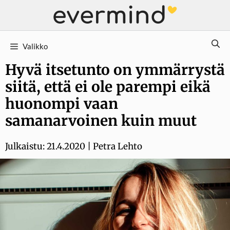
Siirry
sisältöön
Valikko
Hyvä itsetunto on ymmärrystä
siitä, että ei ole parempi eikä
huonompi vaan
samanarvoinen kuin muut
Julkaistu:
21.4.2020
|
Petra Lehto