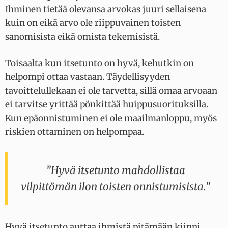
Ihminen tietää olevansa arvokas juuri sellaisena
kuin on eikä arvo ole riippuvainen toisten
sanomisista eikä omista tekemisistä.
Toisaalta kun itsetunto on hyvä, kehutkin on
helpompi ottaa vastaan. Täydellisyyden
tavoittelullekaan ei ole tarvetta, sillä omaa arvoaan
ei tarvitse yrittää pönkittää huippusuorituksilla.
Kun epäonnistuminen ei ole maailmanloppu, myös
riskien ottaminen on helpompaa.
”Hyvä itsetunto mahdollistaa
vilpittömän ilon toisten onnistumisista.”
Hyvä itsetunto auttaa ihmistä pitämään kiinni