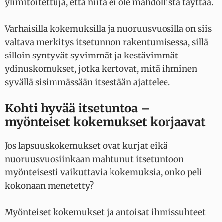
ylimitoitettuja, että niitä ei ole mahdollista täyttää.
Varhaisilla kokemuksilla ja nuoruusvuosilla on siis
valtava merkitys itsetunnon rakentumisessa, sillä
silloin syntyvät syvimmät ja kestävimmät
ydinuskomukset, jotka kertovat, mitä ihminen
syvällä sisimmässään itsestään ajattelee.
Kohti hyvää itsetuntoa –
myönteiset kokemukset korjaavat
Jos lapsuuskokemukset ovat kurjat eikä
nuoruusvuosiinkaan mahtunut itsetuntoon
myönteisesti vaikuttavia kokemuksia, onko peli
kokonaan menetetty?
Myönteiset kokemukset ja antoisat ihmissuhteet