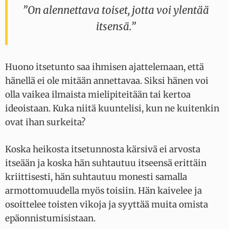
”On alennettava toiset, jotta voi ylentää
itsensä.”
Huono itsetunto saa ihmisen ajattelemaan, että
hänellä ei ole mitään annettavaa. Siksi hänen voi
olla vaikea ilmaista mielipiteitään tai kertoa
ideoistaan. Kuka niitä kuuntelisi, kun ne kuitenkin
ovat ihan surkeita?
Koska heikosta itsetunnosta kärsivä ei arvosta
itseään ja koska hän suhtautuu itseensä erittäin
kriittisesti, hän suhtautuu monesti samalla
armottomuudella myös toisiin. Hän kaivelee ja
osoittelee toisten vikoja ja syyttää muita omista
epäonnistumisistaan.