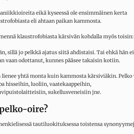
paniikkioireita eikä kyseessä ole ensimmäinen kerta
austrofobiasta eli ahtaan paikan kammosta.
t mennä klaustrofobiasta kärsivän kohdalla myös toisin
 sillä jo pelkkä ajatus siitä ahdistaisi. Tai ehkä hän ei
 vaan odottanut, kunnes pääsee takaisin kotiin.
 lienee yhtä monta kuin kammosta kärsiviäkin. Pelko 
a hisseihin, luoliin, vaatekaappeihin,
ipuistolaitteisiin, sukellusveneisiin jne.
 pelko-oire?
enkielisessä tautiluokituksessa toistensa synonyyme