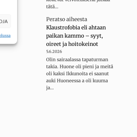
tätä…
Peratso
aiheesta
OJA
tenkään
Klaustrofobia eli ahtaan
paikan kammo – syyt,
elussa
oireet ja hoitokeinot
5.6.2026
Olin sairaalassa tapaturman
takia. Huone oli pieni ja meitä
oli kaksi Ikkunoita ei saanut
auki Huoneessa a oli kuuma
ja…