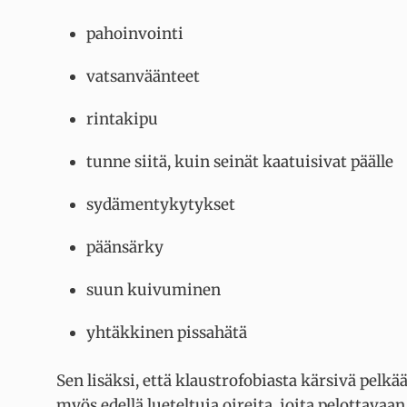
pahoinvointi
vatsanväänteet
rintakipu
tunne siitä, kuin seinät kaatuisivat päälle
sydämentykytykset
päänsärky
suun kuivuminen
yhtäkkinen pissahätä
Sen lisäksi, että klaustrofobiasta kärsivä pelkä
myös edellä lueteltuja oireita, joita pelottava