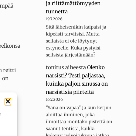
ja riittämättömyyden
vempää
tunnetta
19.7.2026
Sitä läheisenikin kaipaisi ja
kipeästi tarvitsisi. Mutta
sellaista ei ole löytynyt
 pelkonsa
estyneelle. Kuka pystyisi
sellsista järjestämään?
tonitus
aiheesta
Olenko
 reitti
narsisti? Testi paljastaa,
i on
kuinka paljon sinussa on
narsistisia piirteitä
16.7.2026
"Sana on vapaa" Ja kun ketjun
uurin
e
aloittaa ihminen, joka
an
ilmoittaa montako pistettä on
saanut tentistä, kaikki
kokevat velvoituksena jatkaa