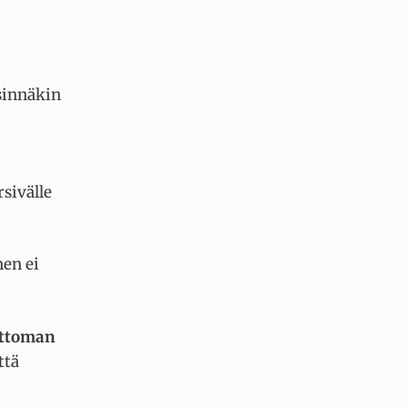
sinnäkin
rsivälle
nen ei
ettoman
ttä