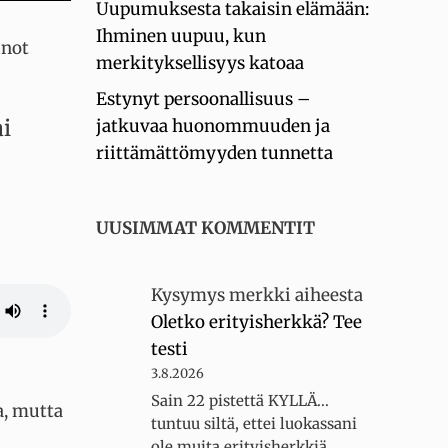
Uupumuksesta takaisin elämään:
Ihminen uupuu, kun
inot
merkityksellisyys katoaa
Estynyt persoonallisuus –
ai
jatkuvaa huonommuuden ja
riittämättömyyden tunnetta
UUSIMMAT KOMMENTIT
Kysymys merkki
aiheesta
Oletko erityisherkkä? Tee
testi
3.8.2026
Sain 22 pistettä KYLLÄ...
a, mutta
tuntuu siltä, ettei luokassani
ole muita erityisherkkiä,