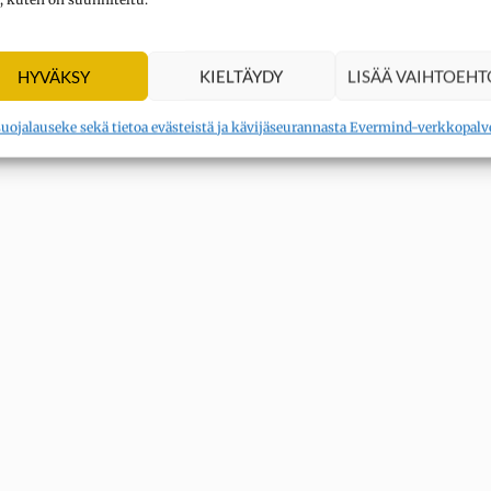
in tavoin
HYVÄKSY
KIELTÄYDY
LISÄÄ VAIHTOEHT
 ahdistuneisuuden tai stressin oireita. Kaikki eivät tie
tavallisia oireita ovat:
suojalauseke sekä tietoa evästeistä ja kävijäseurannasta Evermind-verkkopalv