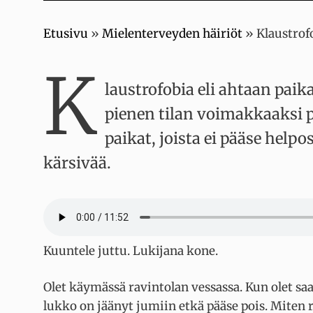
Etusivu
»
Mielenterveyden häiriöt
»
Klaustrof
K
laustrofobia eli ahtaan pai
pienen tilan voimakkaaksi 
paikat, joista ei pääse helpo
kärsivää.
Kuuntele juttu. Lukijana kone.
Olet käymässä ravintolan vessassa. Kun olet sa
lukko on jäänyt jumiin etkä pääse pois. Miten 