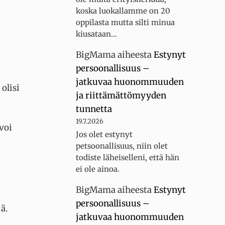
koska luokallamme on 20
oppilasta mutta silti minua
kiusataan…
BigMama
aiheesta
Estynyt
:
persoonallisuus –
jatkuvaa huonommuuden
 olisi
ja riittämättömyyden
tunnetta
19.7.2026
voi
Jos olet estynyt
petsoonallisuus, niin olet
todiste läheiselleni, että hän
ei ole ainoa.
BigMama
aiheesta
Estynyt
persoonallisuus –
jä.
jatkuvaa huonommuuden