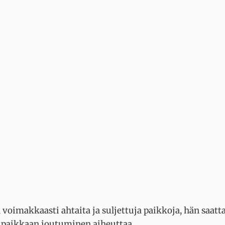
ä voimakkaasti ahtaita ja suljettuja paikkoja, hän saatt
an paikkaan joutuminen aiheuttaa.