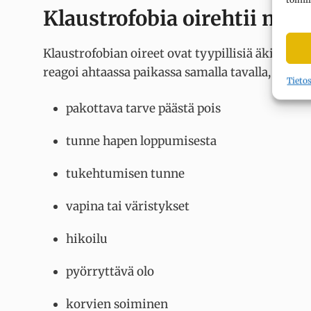
Klaustrofobia oirehtii mon
Klaustrofobian oireet ovat tyypillisiä äkillisen
reagoi ahtaassa paikassa samalla tavalla, mutta 
Tieto
pakottava tarve päästä pois
tunne hapen loppumisesta
tukehtumisen tunne
vapina tai väristykset
hikoilu
pyörryttävä olo
korvien soiminen