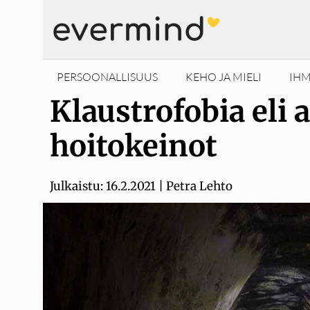
Siirry
sisältöön
PERSOONALLISUUS
KEHO JA MIELI
IHM
Klaustrofobia eli
hoitokeinot
Julkaistu:
16.2.2021
|
Petra Lehto