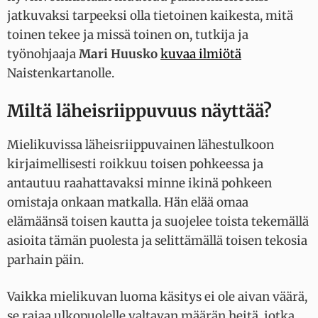
jatkuvaksi tarpeeksi olla tietoinen kaikesta, mitä
toinen tekee ja missä toinen on, tutkija ja
työnohjaaja
Mari Huusko
kuvaa ilmiötä
Naistenkartanolle.
Miltä läheisriippuvuus näyttää?
Mielikuvissa läheisriippuvainen lähestulkoon
kirjaimellisesti roikkuu toisen pohkeessa ja
antautuu raahattavaksi minne ikinä pohkeen
omistaja onkaan matkalla. Hän elää omaa
elämäänsä toisen kautta ja suojelee toista tekemällä
asioita tämän puolesta ja selittämällä toisen tekosia
parhain päin.
Vaikka mielikuvan luoma käsitys ei ole aivan väärä,
se rajaa ulkopuolelle valtavan määrän heitä, jotka