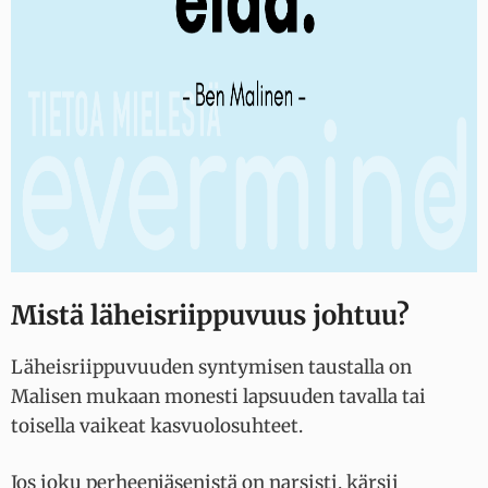
Mistä läheisriippuvuus johtuu?
Läheisriippuvuuden syntymisen taustalla on
Malisen mukaan monesti lapsuuden tavalla tai
toisella vaikeat kasvuolosuhteet.
Jos joku perheenjäsenistä on narsisti, kärsii