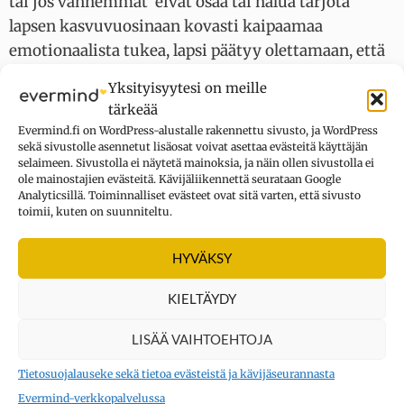
tai jos vanhemmat eivät osaa tai halua tarjota
lapsen kasvuvuosinaan kovasti kaipaamaa
emotionaalista tukea, lapsi päätyy olettamaan, että
hänessä täytyy olla jotain vikaa.
Yksityisyytesi on meille
tärkeää
Ajatus omasta riittämättömyydestä puolestaan
Evermind.fi on WordPress-alustalle rakennettu sivusto, ja WordPress
tarjoaa mitä hedelmällisimmän kasvualustan
sekä sivustolle asennetut lisäosat voivat asettaa evästeitä käyttäjän
selaimeen. Sivustolla ei näytetä mainoksia, ja näin ollen sivustolla ei
läheisriippuvuuden kehittymiselle. Kun oma itse ei
ole mainostajien evästeitä. Kävijäliikennettä seurataan Google
riitä, olemassaolo saa merkityksensä toisten
Analyticsillä. Toiminnalliset evästeet ovat sitä varten, että sivusto
toimii, kuten on suunniteltu.
ihmisten kautta.
HYVÄKSY
Voiko läheisriippuvuudesta päästä
eroon?
KIELTÄYDY
Lähes jokainen meistä on ainakin pikkuisen
LISÄÄ VAIHTOEHTOJA
läheisriippuvainen. Ei ole epänormaalia pitää huolta
Tietosuojalauseke sekä tietoa evästeistä ja kävijäseurannasta
läheisistään, tehdä asioita heidän puolestaan ja
Evermind-verkkopalvelussa