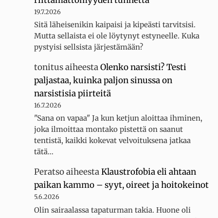
19.7.2026
Sitä läheisenikin kaipaisi ja kipeästi tarvitsisi.
Mutta sellaista ei ole löytynyt estyneelle. Kuka
pystyisi sellsista järjestämään?
tonitus
aiheesta
Olenko narsisti? Testi
paljastaa, kuinka paljon sinussa on
narsistisia piirteitä
16.7.2026
"Sana on vapaa" Ja kun ketjun aloittaa ihminen,
joka ilmoittaa montako pistettä on saanut
tentistä, kaikki kokevat velvoituksena jatkaa
tätä…
Peratso
aiheesta
Klaustrofobia eli ahtaan
paikan kammo – syyt, oireet ja hoitokeinot
5.6.2026
Olin sairaalassa tapaturman takia. Huone oli