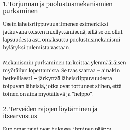
1. Torjunnan ja puolustusmekanismien
purkaminen
Usein läheisriippuvuus ilmenee esimerkiksi
jatkuvana toisten miellyttämisenä, sillä se on ollut
lapsuudesta asti omaksuttu puolustusmekanismi
hylätyksi tulemista vastaan.
Mekanismin purkaminen tarkoittaa ylenmääräisen
myötäilyn lopettamista. Se taas saattaa – ainakin
hetkellisesti – järkyttää läheisriippuvuudesta
toipuvan läheisiä, jotka ovat tottuneet siihen, että
toinen on aina myötäilevä ja ”helppo”.
2. Terveiden rajojen löytäminen ja
itsearvostus
Kun omat rajat ovat hukassa, ihminen päätyy