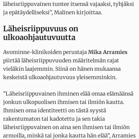
läheisriippuvainen tuntee itsensä vajaaksi, tyhjäksi
ja epätäydelliseksi”, Malinen kirjoittaa.
Läheisriippuvuus on
ulkoaohjautuvuutta
Avominne-klinikoiden perustaja
Mika Arramies
piirtää läheisriippuvuuden määritelmän rajat
vieläkin laajemmin. Siinä on hänen mukaansa
keskeistä ulkoaohjautuvuus yleisemminkin.
”Läheisriippuvainen ihminen elää omaa elämäänsä
jonkun ulkopuolisen ihmisen tai ilmiön kautta.
Ihmisen oma identiteetti on tästä syystä
rakentumaton tai kadotettu ja sen takia
läheisriippuvainen on aina sen ihmisen tai ilmiön
armoilla, minkä tai jonka kautta hän elää”, Arramies