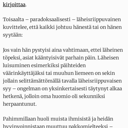
kirjoittaa
.
Toisaalta – paradoksaalisesti – läheisriippuvainen
kuvittelee, että kaikki johtuu hänestä tai on hänen
syytään:
Jos vain hän pystyisi aina vahtimaan, ettei läheinen
töpeksi, asiat kääntyisivät parhain päin. Läheisen
luisuminen esimerkiksi päihteiden
väärinkäyttäjäksi tai muuhun liemeen on sekin
jollain selittämättömällä tavalla läheisriippuvaisen
syy – ongelman on yksinkertaisesti täytynyt alkaa
hetkenä, jolloin oma huomio oli sekunniksi
herpaantunut.
Pahimmillaan huoli muista ihmisistä ja heidän
hyvinvoinnistaan muuttuu pakkomielteeksi –