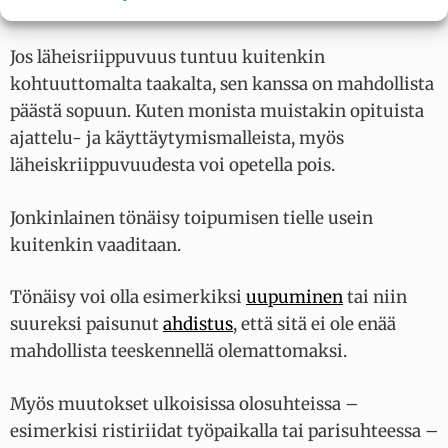
haluta heidän parastaan.
Jos läheisriippuvuus tuntuu kuitenkin
kohtuuttomalta taakalta, sen kanssa on mahdollista
päästä sopuun. Kuten monista muistakin opituista
ajattelu- ja käyttäytymismalleista, myös
läheiskriippuvuudesta voi opetella pois.
Jonkinlainen tönäisy toipumisen tielle usein
kuitenkin vaaditaan.
Tönäisy voi olla esimerkiksi
uupuminen
tai niin
suureksi paisunut
ahdistus
, että sitä ei ole enää
mahdollista teeskennellä olemattomaksi.
Myös muutokset ulkoisissa olosuhteissa –
esimerkisi ristiriidat työpaikalla tai parisuhteessa –