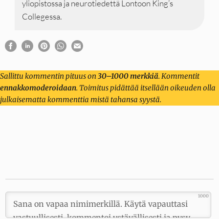
yliopistossa ja neurotiedettä Lontoon King’s
Collegessa.
Sallittu kommentin pituus on
30–1000 merkkiä
. Kommentit
ennakkomoderoidaan
. Toimitus pidättää itsellään oikeuden olla
julkaisematta kommenttia mistä tahansa syystä.
1000