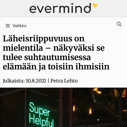
Siirry
sisältöön
Valikko
Läheisriippuvuus on
mielentila – näkyväksi se
tulee suhtautumisessa
elämään ja toisiin ihmisiin
Julkaistu:
10.8.2021
|
Petra Lehto