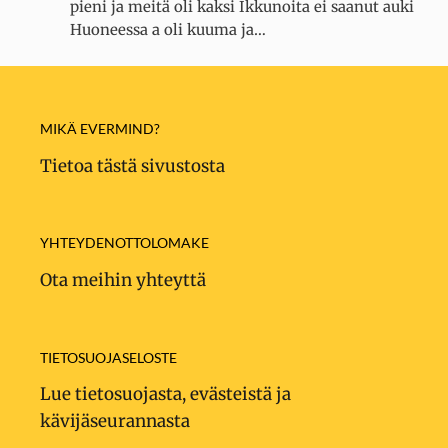
pieni ja meitä oli kaksi Ikkunoita ei saanut auki
Huoneessa a oli kuuma ja…
MIKÄ EVERMIND?
Tietoa tästä sivustosta
YHTEYDENOTTOLOMAKE
Ota meihin yhteyttä
TIETOSUOJASELOSTE
Lue tietosuojasta, evästeistä ja
kävijäseurannasta