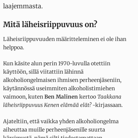
laajemmasta.
Mitä läheisriippuvuus on?
Läheisriippuvuuden määritteleminen ei ole ihan
helppoa.
Kun käsite alun perin 1970-luvulla otettiin
käyttöön, sillä viitattiin lähinnä
alkoholiongelmaisen ihmisen perheenjäseniin,
käytännössä useimmiten alkoholistimiehen
vaimoon, kuten
Ben Malinen
kertoo
Taakkana
läheisriippuvuus Kenen elämää elät?
-kirjassaan.
Ajateltiin, että vaikka yhden alkoholiongelma
aiheuttaa muille perheenjäsenille suurta
kärsimystä, nämä silti tiedostamattaan