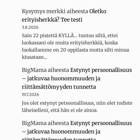
Kysymys merkki
aiheesta
Oletko
erityisherkkä? Tee testi
3.8.2026
Sain 22 pistettä KYLLÄ... tuntuu siltä, ettei
luokassani ole muita erityisherkkiä, koska
luokallamme on 20 oppilasta mutta silti minua
kiusataan…
BigMama
aiheesta
Estynyt persoonallisuus
– jatkuvaa huonommuuden ja
riittämättömyyden tunnetta
19.7.2026
Jos olet estynyt petsoonallisuus, niin olet todiste
läheiselleni, että hän ei ole ainoa.
BigMama
aiheesta
Estynyt persoonallisuus
– jatkuvaa huonommuuden ja
riittämättömyyden tunnetta