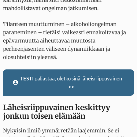
mahdollistavat ongelman jatkumisen.
Tilanteen muuttuminen – alkoholiongelman
paraneminen – tietäisi vaikeasti ennakoitavaa ja
epävarmuutta aiheuttavaa muutosta
perheenjäsenten väliseen dynamiikkaan ja
olosuhteisiin yleensä.
TESTI
paljastaa, oletko sinä läheisriippuvainen
>>
Läheisriippuvainen keskittyy
jonkun toisen elämään
Nykyisin ilmiö ymmärretään laajemmin. Se ei