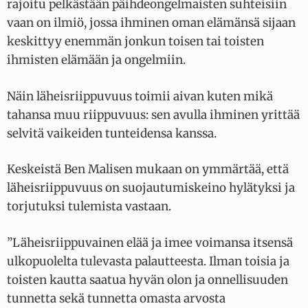
rajoitu pelkästään päihdeongelmaisten suhteisiin
vaan on ilmiö, jossa ihminen oman elämänsä sijaan
keskittyy enemmän jonkun toisen tai toisten
ihmisten elämään ja ongelmiin.
Näin läheisriippuvuus toimii aivan kuten mikä
tahansa muu riippuvuus: sen avulla ihminen yrittää
selvitä vaikeiden tunteidensa kanssa.
Keskeistä Ben Malisen mukaan on ymmärtää, että
läheisriippuvuus on suojautumiskeino hylätyksi ja
torjutuksi tulemista vastaan.
”Läheisriippuvainen elää ja imee voimansa itsensä
ulkopuolelta tulevasta palautteesta. Ilman toisia ja
toisten kautta saatua hyvän olon ja onnellisuuden
tunnetta sekä tunnetta omasta arvosta