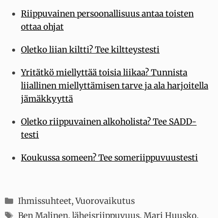
Riippuvainen persoonallisuus antaa toisten
ottaa ohjat
Oletko liian kiltti? Tee kiltteystesti
Yritätkö miellyttää toisia liikaa? Tunnista
liiallinen miellyttämisen tarve ja ala harjoitella
jämäkkyyttä
Oletko riippuvainen alkoholista? Tee SADD-
testi
Koukussa someen? Tee someriippuvuustesti
Kategoriat
Ihmissuhteet
,
Vuorovaikutus
Avainsanat
Ben Malinen
,
läheisriippuvuus
,
Mari Huusko
,