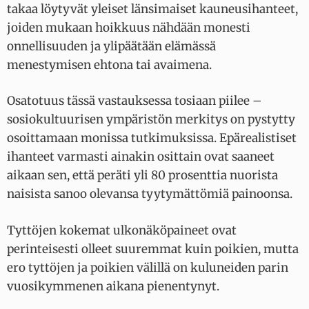
takaa löytyvät yleiset länsimaiset kauneusihanteet,
joiden mukaan hoikkuus nähdään monesti
onnellisuuden ja ylipäätään elämässä
menestymisen ehtona tai avaimena.
Osatotuus tässä vastauksessa tosiaan piilee –
sosiokultuurisen ympäristön merkitys on pystytty
osoittamaan monissa tutkimuksissa. Epärealistiset
ihanteet varmasti ainakin osittain ovat saaneet
aikaan sen, että peräti yli 80 prosenttia nuorista
naisista sanoo olevansa tyytymättömiä painoonsa.
Tyttöjen kokemat ulkonäköpaineet ovat
perinteisesti olleet suuremmat kuin poikien, mutta
ero tyttöjen ja poikien välillä on kuluneiden parin
vuosikymmenen aikana pienentynyt.