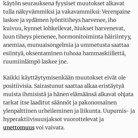
käytön seurauksena fyysiset muutokset alkavat
tulla näkyvämmiksi ja vakavammiksi: Verenpaine
laskee ja sydämen lyöntitiheys harvenee, iho
kuivuu, kynnet lohkeilevat, hiukset harvenevat,
luun tiheys pienenee, hormonitoiminta häiriintyy,
anemiaa, munuaisongelmia ja ummetusta saattaa
esiintyä, oksentaminen tuhoaa hammaskiillettä,
ruumiinlämpö laskee jne.
Kaikki käyttäytymisenkään muutokset eivät ole
positiivisia. Sairastunut saattaa alkaa eristäytyä
muista ihmisistä ja hänen elämäänsä alkavat ohjata
tarkat itse laaditut säännöt ja pakonomainen
ylenpalttinen urheileminen ja liikunta. Uupumis- ja
hyperaktiivisuusjaksot vuorottelevat ja
unettomuus
voi vaivata.