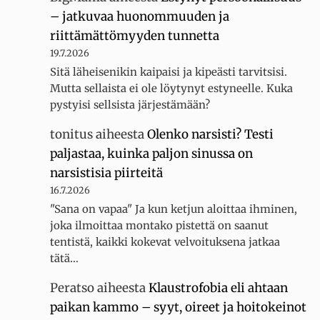
– jatkuvaa huonommuuden ja
riittämättömyyden tunnetta
19.7.2026
Sitä läheisenikin kaipaisi ja kipeästi tarvitsisi.
Mutta sellaista ei ole löytynyt estyneelle. Kuka
pystyisi sellsista järjestämään?
tonitus
aiheesta
Olenko narsisti? Testi
paljastaa, kuinka paljon sinussa on
narsistisia piirteitä
16.7.2026
"Sana on vapaa" Ja kun ketjun aloittaa ihminen,
joka ilmoittaa montako pistettä on saanut
tentistä, kaikki kokevat velvoituksena jatkaa
tätä…
Peratso
aiheesta
Klaustrofobia eli ahtaan
paikan kammo – syyt, oireet ja hoitokeinot