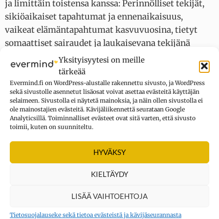
ja limittäin toistensa kanssa: Perinnölliset tekijät,
sikiöaikaiset tapahtumat ja ennenaikaisuus,
vaikeat elämäntapahtumat kasvuvuosina, tietyt
somaattiset sairaudet ja laukaisevana tekijänä
ainakin laihdutus.
Yksityisyytesi on meille
tärkeää
Lisäksi laihuushäiriön ja autismikirjon välillä on
Evermind.fi on WordPress-alustalle rakennettu sivusto, ja WordPress
sekä sivustolle asennetut lisäosat voivat asettaa evästeitä käyttäjän
yhteys: Autismikirjon ihmisten keskuudessa
selaimeen. Sivustolla ei näytetä mainoksia, ja näin ollen sivustolla ei
laihuushäiriö (kuten myös muut syömishäiriöt)
ole mainostajien evästeitä. Kävijäliikennettä seurataan Google
Analyticsillä. Toiminnalliset evästeet ovat sitä varten, että sivusto
ovat yleisempiä kuin väestössä keskimäärin.
toimii, kuten on suunniteltu.
Yhdysvalloissa altistumista on pohdittu myös
HYVÄKSY
etnisen taustan, kulttuurien välisten erojen ja
sosioekonomisen aseman näkökulmista.
KIELTÄYDY
LISÄÄ VAIHTOEHTOJA
Miten laihuushäiriötä hoidetaan?
Tietosuojalauseke sekä tietoa evästeistä ja kävijäseurannasta