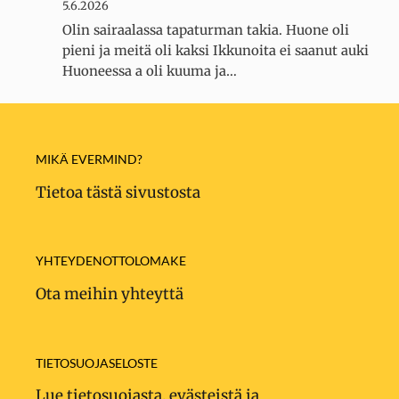
5.6.2026
Olin sairaalassa tapaturman takia. Huone oli
pieni ja meitä oli kaksi Ikkunoita ei saanut auki
Huoneessa a oli kuuma ja…
MIKÄ EVERMIND?
Tietoa tästä sivustosta
YHTEYDENOTTOLOMAKE
Ota meihin yhteyttä
TIETOSUOJASELOSTE
Lue tietosuojasta, evästeistä ja