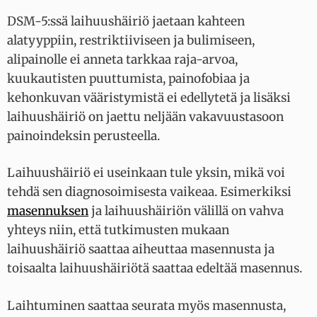
DSM-5:ssä laihuushäiriö jaetaan kahteen
alatyyppiin, restriktiiviseen ja bulimiseen,
alipainolle ei anneta tarkkaa raja-arvoa,
kuukautisten puuttumista, painofobiaa ja
kehonkuvan vääristymistä ei edellytetä ja lisäksi
laihuushäiriö on jaettu neljään vakavuustasoon
painoindeksin perusteella.
Laihuushäiriö ei useinkaan tule yksin, mikä voi
tehdä sen diagnosoimisesta vaikeaa. Esimerkiksi
masennuksen
ja laihuushäiriön välillä on vahva
yhteys niin, että tutkimusten mukaan
laihuushäiriö saattaa aiheuttaa masennusta ja
toisaalta laihuushäiriötä saattaa edeltää masennus.
Laihtuminen saattaa seurata myös masennusta,