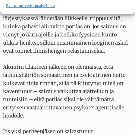
Laihuushäiriön hoidossa on hoidettava sekä
Evermind-verkkopalvelussa
nääntynyttä kehoa että sairastunutta mieltä. Missä
järjestyksessä lähdetään liikkeelle, riippuu siitä,
kuinka pahasti aliravittu potilas on: Jos sairaus on
vienyt jo äärirajoille ja heikko fyysinen kunto
uhkaa henkeä, silloin ensimmäinen looginen askel
ovat toimet ihmishengen pelastamiseksi.
Akuutin tilanteen jälkeen on olennaista, että
laihuushäiriön somaattinen ja psykiatrinen hoito
kulkevat rinta rinnan, sillä nälkiintynyt mieli on
kaventunut – sairaus vaikuttaa ajatteluun ja
tunteisiin – eikä potilas siksi ole välttämättä
erityisen vastaanottavainen psykoterapeuttiselle
hoidolle.
Jos yksi perheenjäsen on sairastunut