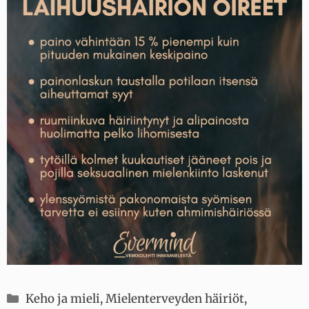
Kategoriat
Keho ja mieli
,
Mielenterveyden häiriöt
,