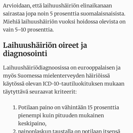
Arvioidaan, että laihuushäiriön elinaikanaan
sairastaa jopa noin 5 prosenttia suomalaisnaisista.
Miehiä laihuushäiriön vuoksi hoidossa olevista on
vain 5–10 prosenttia.
Laihuushäiriön oireet ja
diagnosointi
Laihuushäiriödiagnoosissa on eurooppalaisen ja
myös Suomessa mielenterveyden häiriöissä
käytössä olevan ICD-10-tautiluokituksen mukaan
täytyttävä seuraavat kriteerit:
Potilaan paino on vähintään 15 prosenttia
pienempi kuin pituuden mukainen
keskipaino,
painonlaskun taustalla on potilaan itsensä