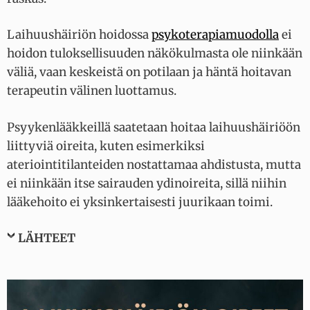
Laihuushäiriön hoidossa
psykoterapiamuodolla
ei
hoidon tuloksellisuuden näkökulmasta ole niinkään
väliä, vaan keskeistä on potilaan ja häntä hoitavan
terapeutin välinen luottamus.
Psyykenlääkkeillä saatetaan hoitaa laihuushäiriöön
liittyviä oireita, kuten esimerkiksi
ateriointitilanteiden nostattamaa ahdistusta, mutta
ei niinkään itse sairauden ydinoireita, sillä niihin
lääkehoito ei yksinkertaisesti juurikaan toimi.
LÄHTEET