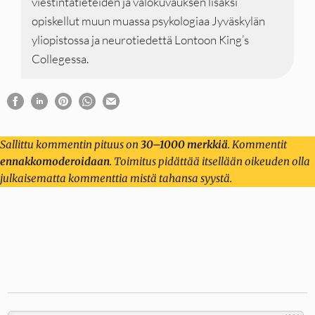
viestintätieteiden ja valokuvauksen lisäksi
opiskellut muun muassa psykologiaa Jyväskylän
yliopistossa ja neurotiedettä Lontoon King’s
Collegessa.
Sallittu kommentin pituus on
30–1000 merkkiä
. Kommentit
ennakkomoderoidaan
. Toimitus pidättää itsellään oikeuden olla
julkaisematta kommenttia mistä tahansa syystä.