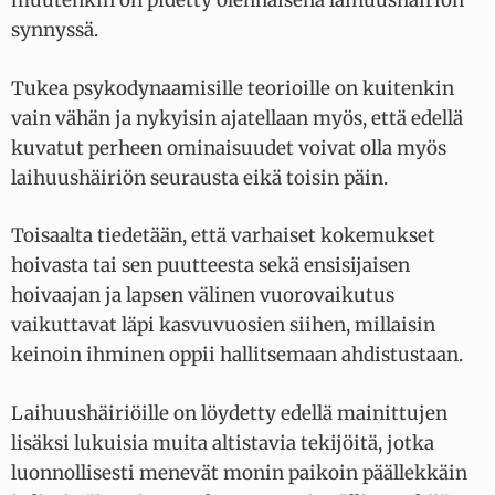
muutenkin on pidetty olennaisena laihuushäiriön
synnyssä.
Tukea psykodynaamisille teorioille on kuitenkin
vain vähän ja nykyisin ajatellaan myös, että edellä
kuvatut perheen ominaisuudet voivat olla myös
laihuushäiriön seurausta eikä toisin päin.
Toisaalta tiedetään, että varhaiset kokemukset
hoivasta tai sen puutteesta sekä ensisijaisen
hoivaajan ja lapsen välinen vuorovaikutus
vaikuttavat läpi kasvuvuosien siihen, millaisin
keinoin ihminen oppii hallitsemaan ahdistustaan.
Laihuushäiriöille on löydetty edellä mainittujen
lisäksi lukuisia muita altistavia tekijöitä, jotka
luonnollisesti menevät monin paikoin päällekkäin