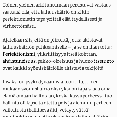
Toinen yleinen arkituntumaan perustuvat vastaus
saattaisi olla, että laihuushäiriö on kiltin
perfektionistin tapa yrittää elää täydellisesti ja
virheettömästi.
Ajatellaan siis, että on piirteitä, jotka altistavat
laihuushäiriön puhkeamiselle – ja se on ihan totta:
Perfektionismi
, ylikriittisyys itseä kohtaan,
ahdistuneisuus
, pakko-oireisuus ja huono
itsetunto
ovat kaikki syömishäiriöille altistavia tekijöitä.
Lisäksi on psykodynaamisia teorioita, joiden
mukaan syömishäiriö olisi yksilön tapa saada oma
elämä omaan hallintaan, koska kasvuperheessä tuo
hallinta oli lapselta otettu pois ja aiemmin perheen
vaikutusta (hallitseva äiti, vetäytyvä isä)