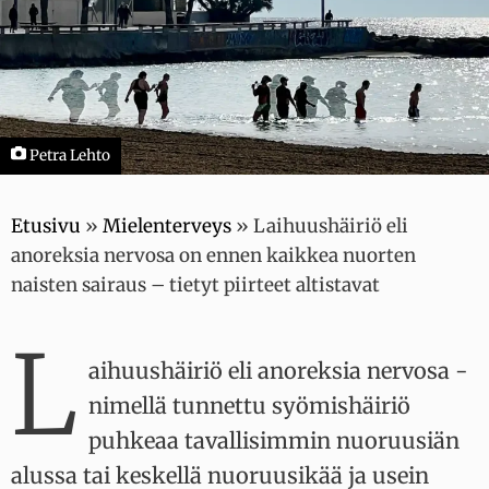
Petra Lehto
Etusivu
»
Mielenterveys
»
Laihuushäiriö eli
anoreksia nervosa on ennen kaikkea nuorten
naisten sairaus – tietyt piirteet altistavat
L
aihuushäiriö eli anoreksia nervosa -
nimellä tunnettu syömishäiriö
puhkeaa tavallisimmin nuoruusiän
alussa tai keskellä nuoruusikää ja usein