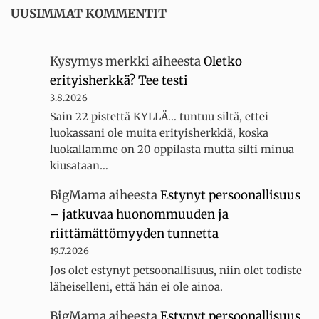
UUSIMMAT KOMMENTIT
Kysymys merkki
aiheesta
Oletko
erityisherkkä? Tee testi
3.8.2026
Sain 22 pistettä KYLLÄ... tuntuu siltä, ettei
luokassani ole muita erityisherkkiä, koska
luokallamme on 20 oppilasta mutta silti minua
kiusataan…
BigMama
aiheesta
Estynyt persoonallisuus
– jatkuvaa huonommuuden ja
riittämättömyyden tunnetta
19.7.2026
Jos olet estynyt petsoonallisuus, niin olet todiste
läheiselleni, että hän ei ole ainoa.
BigMama
aiheesta
Estynyt persoonallisuus