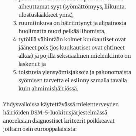
aiheuttamat syyt (syömättömyys, liikunta,
ulostuslääkkeet yms.),
ruumiinkuva on häiriintynyt ja alipainosta
huolimatta nuori pelkää lihomista,
tytöillä vähintään kolmet kuukautiset ovat
jääneet pois (jos kuukautiset ovat ehtineet
alkaa) ja pojilla seksuaalinen mielenkiinto on
laskenut ja
toistuvia ylensyömisjaksoja ja pakonomaista
syömisen tarvetta ei esiinny samalla tavalla
kuin ahmimishäiriössä.
Yhdysvalloissa käytettävässä mielenterveyden
häiriöiden DSM-5-luokitusjärjestelmässä
anoreksian diagnostiset kriteerit poikkeavat
joiltain osin eurooppalaisista: