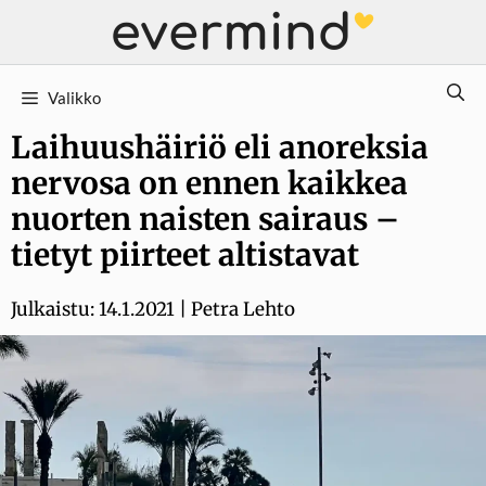
Siirry
sisältöön
Valikko
Laihuushäiriö eli anoreksia
nervosa on ennen kaikkea
nuorten naisten sairaus –
tietyt piirteet altistavat
Julkaistu:
14.1.2021
|
Petra Lehto