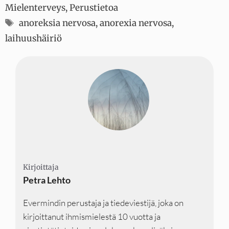
Mielenterveys
,
Perustietoa
Avainsanat
anoreksia nervosa
,
anorexia nervosa
,
laihuushäiriö
Kirjoittaja
Kirjoittaja
Kirjoittaja
Petra Lehto
Evermindin perustaja ja tiedeviestijä, joka on
kirjoittanut ihmismielestä 10 vuotta ja