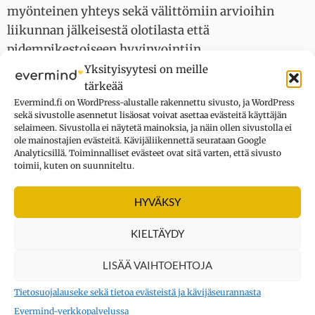
myönteinen yhteys sekä välittömiin arvioihin
liikunnan jälkeisestä olotilasta että
pidempikestoiseen hyvinvointiin.
Yksityisyytesi on meille
Liikunnan vaikutuksia eri välittäjäaineiden,
tärkeää
Evermind.fi on WordPress-alustalle rakennettu sivusto, ja WordPress
aminohappojen ja hormonien tuotantoon
sekä sivustolle asennetut lisäosat voivat asettaa evästeitä käyttäjän
käsitelleessä
tutkimuskatsauksessa
todetaan, että
selaimeen. Sivustolla ei näytetä mainoksia, ja näin ollen sivustolla ei
ole mainostajien evästeitä. Kävijäliikennettä seurataan Google
aerobinen liikunta – juoksu, kävely, jumppa, hiihto
Analyticsillä. Toiminnalliset evästeet ovat sitä varten, että sivusto
jne. – on erityisen hyödyllistä.
toimii, kuten on suunniteltu.
Serotoniini ja huumaavat aineet
HYVÄKSY
Serotoniinijärjestelmään eri mekanismein
KIELTÄYDY
vaikuttaa myös kirjava joukko erilaisia laittomia
LISÄÄ VAIHTOEHTOJA
huumaavia aineita.
Tietosuojalauseke sekä tietoa evästeistä ja kävijäseurannasta
Niitä ovat muun muassa LSD, amfetamiini ja sen
Evermind-verkkopalvelussa