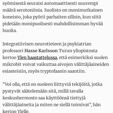
syömisestä seuraisi automaattisesti suurempi
määrä serotoniinia. Suolisto on monimutkainen
koneisto, joka pyörii parhaiten silloin, kun siitä
pidetään monipuolisesti mahdollisimman hyvää
huolta.
Integratiivisen neurotieteen ja psykiatrian
professori
Hasse Karlsson
Turun yliopistosta
kertoo
Ylen haastattelussa
, että esimerkiksi suolen
mikrobit voivat vaikuttaa aivojen välittäjäaineiden
esiasteisiin, myös tryptofaanin saantiin.
”Voi olla, että on suoleen liittyviä tekijöitä, jotka
pystyvät säätelemään sitä, millä tavalla
keskushermosto saa käyttöönsä tiettyjä
välittäjäaineita ja miten ne siellä toimivat”, hän
kertoo Ylelle.