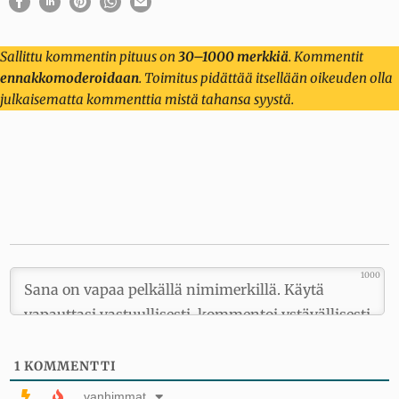
Sallittu kommentin pituus on
30–1000 merkkiä
. Kommentit
ennakkomoderoidaan
. Toimitus pidättää itsellään oikeuden olla
julkaisematta kommenttia mistä tahansa syystä.
1000
1
KOMMENTTI
vanhimmat