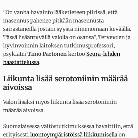
”On vanha havainto lääketieteen piirissä, että
masennus pahenee pitkään masennusta
sairastaneilla jostain syystä nimenomaan keväällä.
Tässä lisääntyvällä valolla on osansa”, Terveyden ja
hyvinvoinnin laitoksen tutkimusprofessori,
psykiatri
Timo Partonen
kertoo
Seura-lehden
haastattelussa
.
Liikunta lisää serotoniinin määrää
aivoissa
Valon lisäksi myös liikunta lisää serotoniinin
määrää aivoissa.
Suomalaisessa väitöstutkimuksessa havaittiin, että
erityisesti
luontoympäristöissä liikkumisella
on