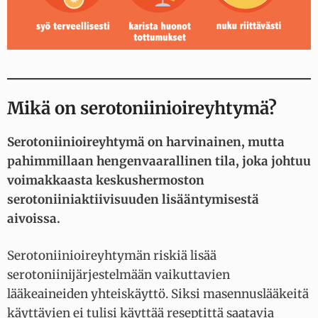
Mikä on serotoniinioireyhtymä?
Serotoniinioireyhtymä on harvinainen, mutta
pahimmillaan hengenvaarallinen tila, joka johtuu
voimakkaasta keskushermoston
serotoniiniaktiivisuuden lisääntymisestä
aivoissa.
Serotoniinioireyhtymän riskiä lisää
serotoniinijärjestelmään vaikuttavien
lääkeaineiden yhteiskäyttö. Siksi masennuslääkeitä
käyttävien ei tulisi käyttää reseptittä saatavia