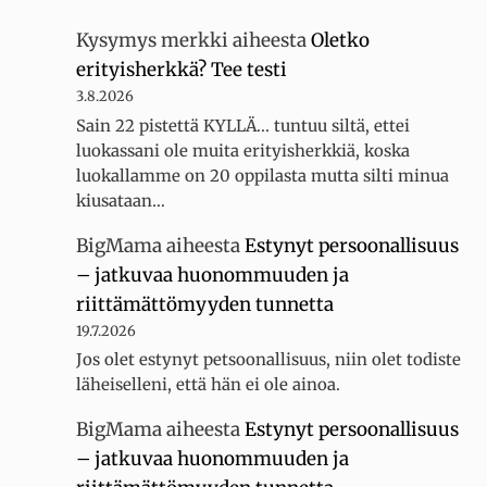
Kysymys merkki
aiheesta
Oletko
erityisherkkä? Tee testi
3.8.2026
Sain 22 pistettä KYLLÄ... tuntuu siltä, ettei
luokassani ole muita erityisherkkiä, koska
luokallamme on 20 oppilasta mutta silti minua
kiusataan…
BigMama
aiheesta
Estynyt persoonallisuus
– jatkuvaa huonommuuden ja
riittämättömyyden tunnetta
19.7.2026
Jos olet estynyt petsoonallisuus, niin olet todiste
läheiselleni, että hän ei ole ainoa.
BigMama
aiheesta
Estynyt persoonallisuus
– jatkuvaa huonommuuden ja