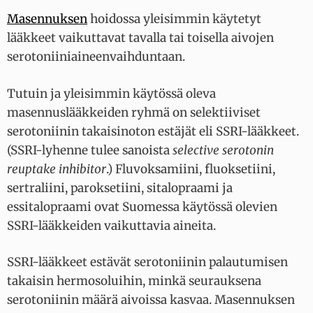
Masennuksen
hoidossa yleisimmin käytetyt
lääkkeet vaikuttavat tavalla tai toisella aivojen
serotoniiniaineenvaihduntaan.
Tutuin ja yleisimmin käytössä oleva
masennuslääkkeiden ryhmä on selektiiviset
serotoniinin takaisinoton estäjät eli SSRI-lääkkeet.
(SSRI-lyhenne tulee sanoista
selective serotonin
reuptake inhibitor
.) Fluvoksamiini, fluoksetiini,
sertraliini, paroksetiini, sitalopraami ja
essitalopraami ovat Suomessa käytössä olevien
SSRI-lääkkeiden vaikuttavia aineita.
SSRI-lääkkeet estävät serotoniinin palautumisen
takaisin hermosoluihin, minkä seurauksena
serotoniinin määrä aivoissa kasvaa. Masennuksen