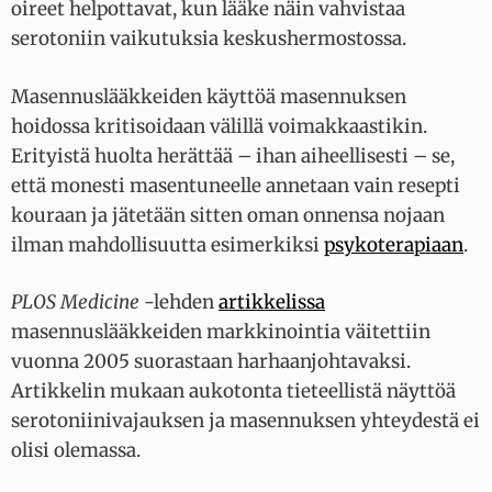
oireet helpottavat, kun lääke näin vahvistaa
serotoniin vaikutuksia keskushermostossa.
Masennuslääkkeiden käyttöä masennuksen
hoidossa kritisoidaan välillä voimakkaastikin.
Erityistä huolta herättää – ihan aiheellisesti – se,
että monesti masentuneelle annetaan vain resepti
kouraan ja jätetään sitten oman onnensa nojaan
ilman mahdollisuutta esimerkiksi
psykoterapiaan
.
PLOS Medicine
-lehden
artikkelissa
masennuslääkkeiden markkinointia väitettiin
vuonna 2005 suorastaan harhaanjohtavaksi.
Artikkelin mukaan aukotonta tieteellistä näyttöä
serotoniinivajauksen ja masennuksen yhteydestä ei
olisi olemassa.