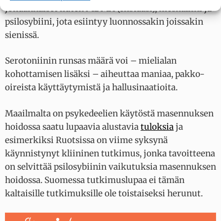
johdannaiset kuten MDMA (ekstaasi), meskaliini ja
psilosybiini, jota esiintyy luonnossakin joissakin
sienissä.
Serotoniinin runsas määrä voi – mielialan
kohottamisen lisäksi – aiheuttaa maniaa, pakko-
oireista käyttäytymistä ja hallusinaatioita.
Maailmalta on psykedeelien käytöstä masennuksen
hoidossa saatu lupaavia alustavia
tuloksia
ja
esimerkiksi Ruotsissa on viime syksynä
käynnistynyt kliininen tutkimus, jonka tavoitteena
on selvittää psilosybiinin vaikutuksia masennuksen
hoidossa. Suomessa tutkimuslupaa ei tämän
kaltaisille tutkimuksille ole toistaiseksi herunut.