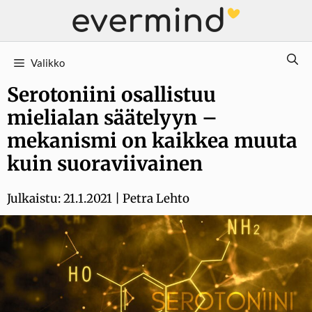
Siirry
sisältöön
Valikko
Serotoniini osallistuu
mielialan säätelyyn –
mekanismi on kaikkea muuta
kuin suoraviivainen
Julkaistu:
21.1.2021
|
Petra Lehto