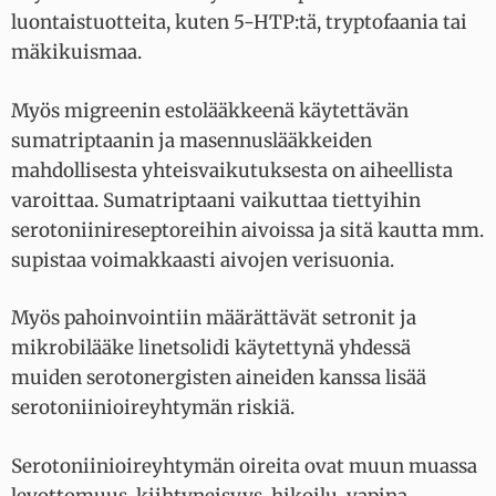
luontaistuotteita, kuten 5-HTP:tä, tryptofaania tai
mäkikuismaa.
Myös migreenin estolääkkeenä käytettävän
sumatriptaanin ja masennuslääkkeiden
mahdollisesta yhteisvaikutuksesta on aiheellista
varoittaa. Sumatriptaani vaikuttaa tiettyihin
serotoniinireseptoreihin aivoissa ja sitä kautta mm.
supistaa voimakkaasti aivojen verisuonia.
Myös pahoinvointiin määrättävät setronit ja
mikrobilääke linetsolidi käytettynä yhdessä
muiden serotonergisten aineiden kanssa lisää
serotoniinioireyhtymän riskiä.
Serotoniinioireyhtymän oireita ovat muun muassa
levottomuus, kiihtyneisyys, hikoilu, vapina,