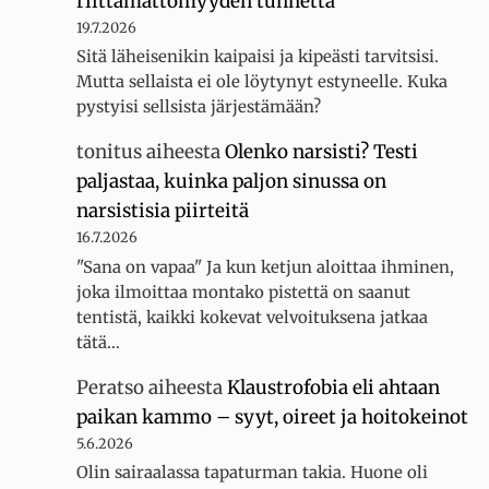
riittämättömyyden tunnetta
19.7.2026
Sitä läheisenikin kaipaisi ja kipeästi tarvitsisi.
Mutta sellaista ei ole löytynyt estyneelle. Kuka
pystyisi sellsista järjestämään?
tonitus
aiheesta
Olenko narsisti? Testi
paljastaa, kuinka paljon sinussa on
narsistisia piirteitä
16.7.2026
"Sana on vapaa" Ja kun ketjun aloittaa ihminen,
joka ilmoittaa montako pistettä on saanut
tentistä, kaikki kokevat velvoituksena jatkaa
tätä…
Peratso
aiheesta
Klaustrofobia eli ahtaan
paikan kammo – syyt, oireet ja hoitokeinot
5.6.2026
Olin sairaalassa tapaturman takia. Huone oli