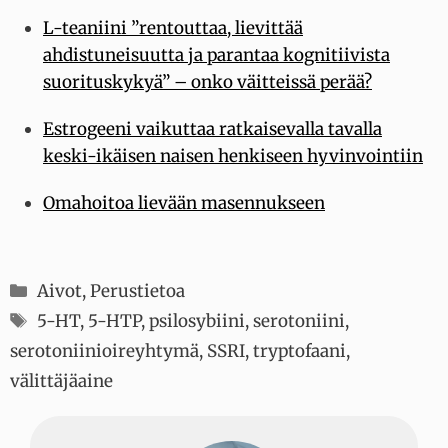
L-teaniini ”rentouttaa, lievittää
ahdistuneisuutta ja parantaa kognitiivista
suorituskykyä” – onko väitteissä perää?
Estrogeeni vaikuttaa ratkaisevalla tavalla
keski-ikäisen naisen henkiseen hyvinvointiin
Omahoitoa lievään masennukseen
Kategoriat
Aivot
,
Perustietoa
Avainsanat
5-HT
,
5-HTP
,
psilosybiini
,
serotoniini
,
serotoniinioireyhtymä
,
SSRI
,
tryptofaani
,
välittäjäaine