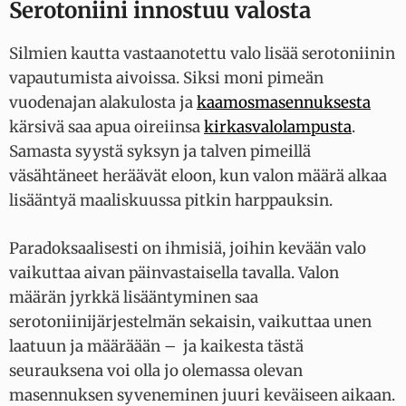
Serotoniini innostuu valosta
Silmien kautta vastaanotettu valo lisää serotoniinin
vapautumista aivoissa. Siksi moni pimeän
vuodenajan alakulosta ja
kaamosmasennuksesta
kärsivä saa apua oireiinsa
kirkasvalolampusta
.
Samasta syystä syksyn ja talven pimeillä
väsähtäneet heräävät eloon, kun valon määrä alkaa
lisääntyä maaliskuussa pitkin harppauksin.
Paradoksaalisesti on ihmisiä, joihin kevään valo
vaikuttaa aivan päinvastaisella tavalla. Valon
määrän jyrkkä lisääntyminen saa
serotoniinijärjestelmän sekaisin, vaikuttaa unen
laatuun ja määräään – ja kaikesta tästä
seurauksena voi olla jo olemassa olevan
masennuksen syveneminen juuri keväiseen aikaan.