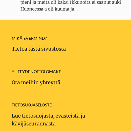
pieni ja meitä oli kaksi Ikkunoita ei saanut auki
Huoneessa a oli kuuma ja…
MIKÄ EVERMIND?
Tietoa tästä sivustosta
YHTEYDENOTTOLOMAKE
Ota meihin yhteyttä
TIETOSUOJASELOSTE
Lue tietosuojasta, evästeistä ja
kävijäseurannasta