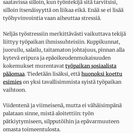
saatavissa silloin, kun työntekijä sitä tarvitsisi,
silloin itsenäisyyttä on liikaa eikä. Enää se ei lisää
työhyvinvointia vaan aiheuttaa stressiä.
Neljäs työstressiin merkittävästi vaikuttava tekijä
liittyy työpaikan ihmissuhteisiin. Kuppikunnat,
juoruilu, salailu, taitamaton johtajuus, pinnan alla
kytevä eripura ja epäoikeudenmukaisuuden
kokemukset murentavat
työpaikan sosiaalista
pääomaa
. Tiedetään lisäksi, että
huonoksi koettu
esimies
on yksi tavallisimmista syistä työpaikan
vaihtoon.
Viidentenä ja viimeisenä, mutta ei vähäisimpänä
palataan sinne, mistä aloitettiin: työn
pätkiytymiseen, silpputöihin ja epävarmuuteen
omasta toimeentulosta.