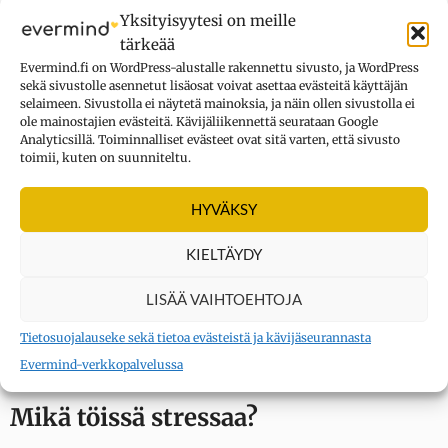
Temperamenttipiirteistä
Yksityisyytesi on meille
ulospäinsuuntautuneisuus
ja myönteinen
tärkeää
emotionaalisuus ovat niin ikään yhteydessä
Evermind.fi on WordPress-alustalle rakennettu sivusto, ja WordPress
työhyvinvointiin.
sekä sivustolle asennetut lisäosat voivat asettaa evästeitä käyttäjän
selaimeen. Sivustolla ei näytetä mainoksia, ja näin ollen sivustolla ei
ole mainostajien evästeitä. Kävijäliikennettä seurataan Google
Se, millainen ihminen työtekijä on, toimii tavallaan
Analyticsillä. Toiminnalliset evästeet ovat sitä varten, että sivusto
toimii, kuten on suunniteltu.
pohjavirityksenä jaksamiselle työelämässä., Toisilla
voi siten olla ikään kuin ”luonnostaan” paremmat
HYVÄKSY
lähtökohdat jaksaa nykyaikaisen työelämän
vauhtia ja vaihtelevia vaatimuksia.
KIELTÄYDY
LUE MYÖS:
Onnellinen työntekijä saa aikaan
LISÄÄ VAIHTOEHTOJA
enemmän
Tietosuojalauseke sekä tietoa evästeistä ja kävijäseurannasta
Evermind-verkkopalvelussa
Mikä töissä stressaa?