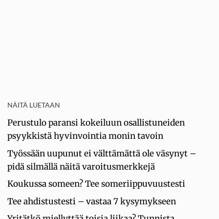
NÄITÄ LUETAAN
Perustulo paransi kokeiluun osallistuneiden
psyykkistä hyvinvointia monin tavoin
Työssään uupunut ei välttämättä ole väsynyt –
pidä silmällä näitä varoitusmerkkejä
Koukussa someen? Tee someriippuvuustesti
Tee ahdistustesti – vastaa 7 kysymykseen
Yritätkö miellyttää toisia liikaa? Tunnista