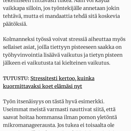
tekemiseen riittävästi tukea. Näin voi käydä
vaikkapa silloin, jos työntekijälle annetaan jokin
tehtävä, mutta ei mandaattia tehdä sitä koskevia
päätöksiä.
Kolmanneksi työssä voivat stressiä aiheuttaa myös
sellaiset asiat, joilla tiettyyn pisteeseen saakka on
työhyvinvointia lisäävä vaikutus ja tietyn pisteen
jälkeen ei vaikutusta tai kielteinen vaikutus.
TUTUSTU:
Stressitesti kertoo, kuinka
kuormittavaksi koet elämäsi nyt
Työn itsenäisyys on tästä hyvä esimerkki.
Useimmat meistä varmasti nauttivat siitä, että
saavat hoitaa hommansa ilman pomon yletöntä
mikromanageerausta. Jos tukea ei toisaalta ole