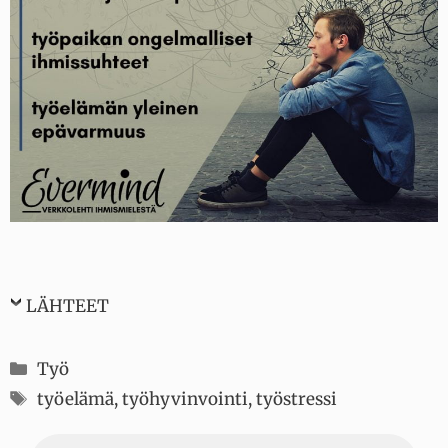
LÄHTEET
Kategoriat
Työ
Avainsanat
työelämä
,
työhyvinvointi
,
työstressi