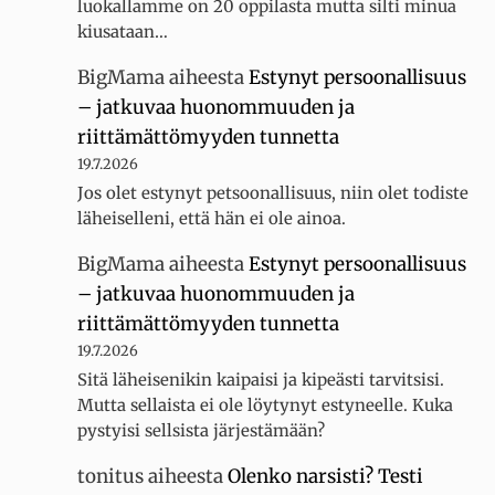
luokallamme on 20 oppilasta mutta silti minua
kiusataan…
BigMama
aiheesta
Estynyt persoonallisuus
– jatkuvaa huonommuuden ja
riittämättömyyden tunnetta
19.7.2026
Jos olet estynyt petsoonallisuus, niin olet todiste
läheiselleni, että hän ei ole ainoa.
BigMama
aiheesta
Estynyt persoonallisuus
– jatkuvaa huonommuuden ja
riittämättömyyden tunnetta
19.7.2026
Sitä läheisenikin kaipaisi ja kipeästi tarvitsisi.
Mutta sellaista ei ole löytynyt estyneelle. Kuka
pystyisi sellsista järjestämään?
tonitus
aiheesta
Olenko narsisti? Testi