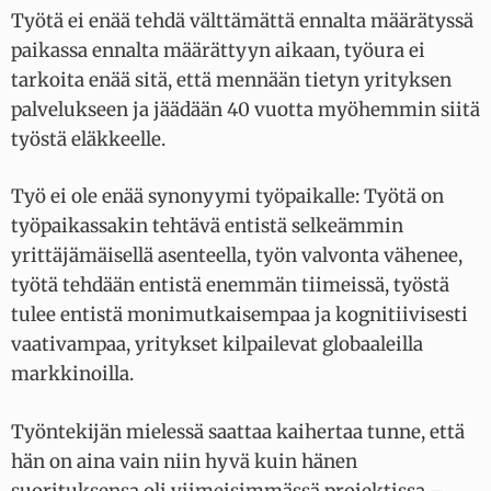
Työtä ei enää tehdä välttämättä ennalta määrätyssä
paikassa ennalta määrättyyn aikaan, työura ei
tarkoita enää sitä, että mennään tietyn yrityksen
palvelukseen ja jäädään 40 vuotta myöhemmin siitä
työstä eläkkeelle.
Työ ei ole enää synonyymi työpaikalle: Työtä on
työpaikassakin tehtävä entistä selkeämmin
yrittäjämäisellä asenteella, työn valvonta vähenee,
työtä tehdään entistä enemmän tiimeissä, työstä
tulee entistä monimutkaisempaa ja kognitiivisesti
vaativampaa, yritykset kilpailevat globaaleilla
markkinoilla.
Työntekijän mielessä saattaa kaihertaa tunne, että
hän on aina vain niin hyvä kuin hänen
suorituksensa oli viimeisimmässä projektissa –