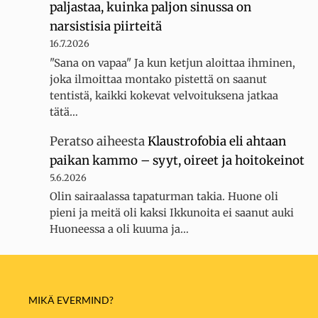
paljastaa, kuinka paljon sinussa on
narsistisia piirteitä
16.7.2026
"Sana on vapaa" Ja kun ketjun aloittaa ihminen,
joka ilmoittaa montako pistettä on saanut
tentistä, kaikki kokevat velvoituksena jatkaa
tätä…
Peratso
aiheesta
Klaustrofobia eli ahtaan
paikan kammo – syyt, oireet ja hoitokeinot
5.6.2026
Olin sairaalassa tapaturman takia. Huone oli
pieni ja meitä oli kaksi Ikkunoita ei saanut auki
Huoneessa a oli kuuma ja…
MIKÄ EVERMIND?