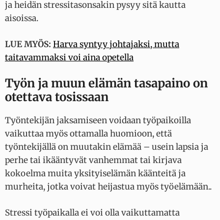
ja heidän stressitasonsakin pysyy sitä kautta
aisoissa.
LUE MYÖS:
Harva syntyy johtajaksi, mutta
taitavammaksi voi aina opetella
Työn ja muun elämän tasapaino on
otettava tosissaan
Työntekijän jaksamiseen voidaan työpaikoilla
vaikuttaa myös ottamalla huomioon, että
työntekijällä on muutakin elämää – usein lapsia ja
perhe tai ikääntyvät vanhemmat tai kirjava
kokoelma muita yksityiselämän käänteitä ja
murheita, jotka voivat heijastua myös työelämään..
Stressi työpaikalla ei voi olla vaikuttamatta