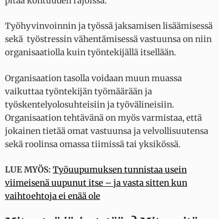
pitää kohtuuden rajoissa.
Työhyvinvoinnin ja työssä jaksamisen lisäämisessä
sekä työstressin vähentämisessä vastuunsa on niin
organisaatiolla kuin työntekijällä itsellään.
Organisaation tasolla voidaan muun muassa
vaikuttaa työntekijän työmäärään ja
työskentelyolosuhteisiin ja työvälineisiin.
Organisaation tehtävänä on myös varmistaa, että
jokainen tietää omat vastuunsa ja velvollisuutensa
sekä roolinsa omassa tiimissä tai yksikössä.
LUE MYÖS:
Työuupumuksen tunnistaa usein
viimeisenä uupunut itse – ja vasta sitten kun
vaihtoehtoja ei enää ole