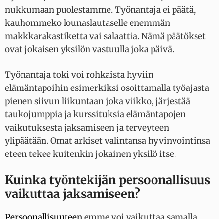
nukkumaan puolestamme. Työnantaja ei päätä,
kauhommeko lounaslautaselle enemmän
makkkarakastiketta vai salaattia. Nämä päätökset
ovat jokaisen yksilön vastuulla joka päivä.
Työnantaja toki voi rohkaista hyviin
elämäntapoihin esimerkiksi osoittamalla työajasta
pienen siivun liikuntaan joka viikko, järjestää
taukojumppia ja kurssituksia elämäntapojen
vaikutuksesta jaksamiseen ja terveyteen
ylipäätään. Omat arkiset valintansa hyvinvointinsa
eteen tekee kuitenkin jokainen yksilö itse.
Kuinka työntekijän persoonallisuus
vaikuttaa jaksamiseen?
Persoonallisuuteen
emme voi vaikuttaa samalla