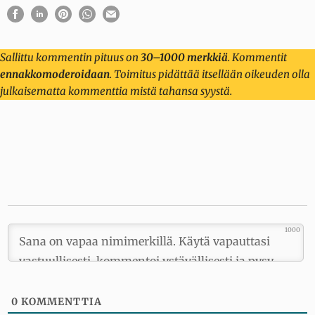
Sallittu kommentin pituus on
30–1000 merkkiä
. Kommentit
ennakkomoderoidaan
. Toimitus pidättää itsellään oikeuden olla
julkaisematta kommenttia mistä tahansa syystä.
1000
0
KOMMENTTIA