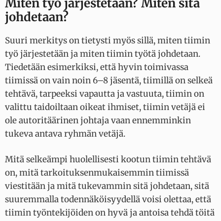
Miten työ järjestetään? Miten sitä
johdetaan?
Suuri merkitys on tietysti myös sillä, miten tiimin
työ järjestetään ja miten tiimin työtä johdetaan.
Tiedetään esimerkiksi, että hyvin toimivassa
tiimissä on vain noin 6–8 jäsentä, tiimillä on selkeä
tehtävä, tarpeeksi vapautta ja vastuuta, tiimin on
valittu taidoiltaan oikeat ihmiset, tiimin vetäjä ei
ole autoritäärinen johtaja vaan ennemminkin
tukeva antava ryhmän vetäjä.
Mitä selkeämpi huolellisesti kootun tiimin tehtävä
on, mitä tarkoituksenmukaisemmin tiimissä
viestitään ja mitä tukevammin sitä johdetaan, sitä
suuremmalla todennäköisyydellä voisi olettaa, että
tiimin työntekijöiden on hyvä ja antoisa tehdä töitä