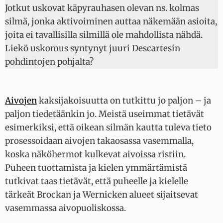
Jotkut uskovat käpyrauhasen olevan ns. kolmas
silmä, jonka aktivoiminen auttaa näkemään asioita,
joita ei tavallisilla silmillä ole mahdollista nähdä.
Liekö uskomus syntynyt juuri Descartesin
pohdintojen pohjalta?
Aivojen
kaksijakoisuutta on tutkittu jo paljon – ja
paljon tiedetäänkin jo. Meistä useimmat tietävät
esimerkiksi, että oikean silmän kautta tuleva tieto
prosessoidaan aivojen takaosassa vasemmalla,
koska näköhermot kulkevat aivoissa ristiin.
Puheen tuottamista ja kielen ymmärtämistä
tutkivat taas tietävät, että puheelle ja kielelle
tärkeät Brockan ja Wernicken alueet sijaitsevat
vasemmassa aivopuoliskossa.