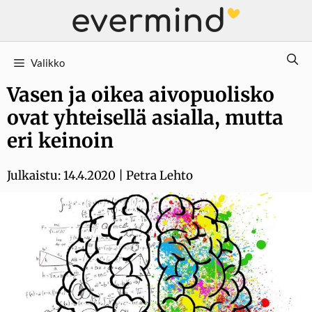
Siirry
sisältöön
Valikko
Vasen ja oikea aivopuolisko
ovat yhteisellä asialla, mutta
eri keinoin
Julkaistu:
14.4.2020
|
Petra Lehto