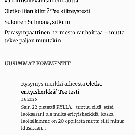
vaikutusmekanismien kautta
Oletko liian kiltti? Tee kiltteystesti
Suloinen Sulmona, sitkuni
Parasympaattinen hermosto rauhoittaa – mutta
tekee paljon muutakin
UUSIMMAT KOMMENTIT
Kysymys merkki
aiheesta
Oletko
erityisherkkä? Tee testi
3.8.2026
Sain 22 pistettä KYLLÄ... tuntuu siltä, ettei
luokassani ole muita erityisherkkiä, koska
luokallamme on 20 oppilasta mutta silti minua
kiusataan…