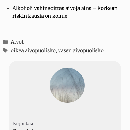
Alkoholi vahingoittaa aivoja aina – korkean
riskin kausia on kolme
Kategoriat
Aivot
Avainsanat
oikea aivopuolisko
,
vasen aivopuolisko
Kirjoittaja
Kirjoittaja
Kirjoittaja