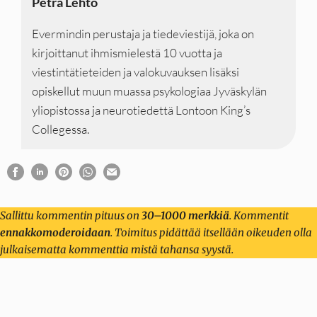
Petra Lehto
Evermindin perustaja ja tiedeviestijä, joka on
kirjoittanut ihmismielestä 10 vuotta ja
viestintätieteiden ja valokuvauksen lisäksi
opiskellut muun muassa psykologiaa Jyväskylän
yliopistossa ja neurotiedettä Lontoon King’s
Collegessa.
Sallittu kommentin pituus on
30–1000 merkkiä
. Kommentit
ennakkomoderoidaan
. Toimitus pidättää itsellään oikeuden olla
julkaisematta kommenttia mistä tahansa syystä.