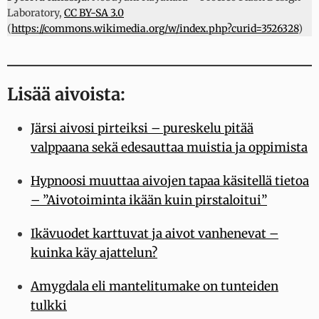
Laboratory,
CC BY-SA 3.0
(
https://commons.wikimedia.org/w/index.php?curid=3526328
)
Lisää aivoista:
Järsi aivosi pirteiksi – pureskelu pitää
valppaana sekä edesauttaa muistia ja oppimista
Hypnoosi muuttaa aivojen tapaa käsitellä tietoa
– ”Aivotoiminta ikään kuin pirstaloitui”
Ikävuodet karttuvat ja aivot vanhenevat –
kuinka käy ajattelun?
Amygdala eli mantelitumake on tunteiden
tulkki