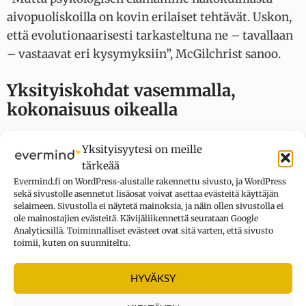
aivopuoliskoilla on kovin erilaiset tehtävät. Uskon,
että evolutionaarisesti tarkasteltuna ne – tavallaan
– vastaavat eri kysymyksiin”, McGilchrist sanoo.
Yksityiskohdat vasemmalla,
kokonaisuus oikealla
McGilchristin näkemyksen ydin on, että molemmat
Yksityisyytesi on meille
aivopuoliskomme tekevät kaikkea, mutta aivan eri
tärkeää
tavoilla:
Evermind.fi on WordPress-alustalle rakennettu sivusto, ja WordPress
sekä sivustolle asennetut lisäosat voivat asettaa evästeitä käyttäjän
selaimeen. Sivustolla ei näytetä mainoksia, ja näin ollen sivustolla ei
Vasen aivopuolisko keskittyy yksityiskohtiin ja
ole mainostajien evästeitä. Kävijäliikennettä seurataan Google
Analyticsillä. Toiminnalliset evästeet ovat sitä varten, että sivusto
oikea kokonaisuuteen, mutta kumpikaan ei tulisi
toimii, kuten on suunniteltu.
toimeen ilman toista – vähän kuin musiikki, joka
syntyy yksittäisistä nuoteista, mutta on
HYVÄKSY
kokonaisuutena jotain paljon enemmän kuin