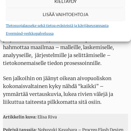
pelkkä yksittäisten nuottien rivistö.
KIELTÄYDY
LISÄÄ VAIHTOEHTOJA
McGilchristin sanoma on myös näkemyksellinen.
Hän ottaa kantaa nykyisen läntisen maailman
Tietosuojalauseke sekä tietoa evästeistä ja kävijäseurannasta
menoon ja väittää, että olemme antaneet aivan liian
Evermind-verkkopalvelussa
paljon tilaa tavalle, jolla vasen aivopuolisko
hahmottaa maailmaa – malleille, laskemiselle,
analyyseille, järjestelmille ja selittämiselle –
tietokonemaiselle tiedon prosessoinnille.
Sen jalkoihin on jäänyt oikean aivopuoliskon
kokonaisvaltainen kyky nähdä “kaikki” –
ymmärtää vertauskuvia, lukea rivien välejä ja
liikuttua taiteesta pilkkomatta sitä osiin.
Artikkelin kuva:
Elisa Riva
Pyörivä tanssija:
Nobuyuki Kayahara – Procreo Flash Design