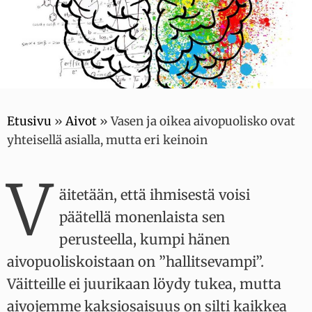
Etusivu
»
Aivot
»
Vasen ja oikea aivopuolisko ovat
yhteisellä asialla, mutta eri keinoin
V
äitetään, että ihmisestä voisi
päätellä monenlaista sen
perusteella, kumpi hänen
aivopuoliskoistaan on ”hallitsevampi”.
Väitteille ei juurikaan löydy tukea, mutta
aivojemme kaksiosaisuus on silti kaikkea