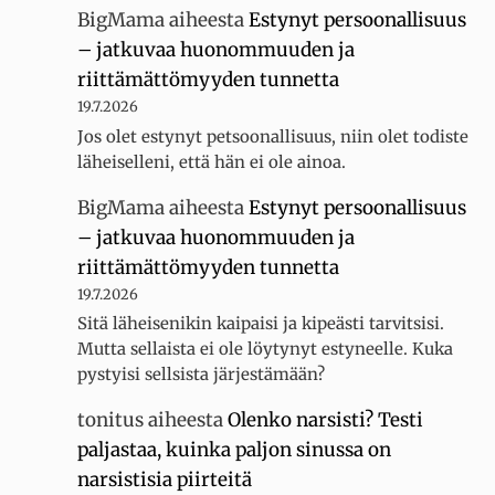
BigMama
aiheesta
Estynyt persoonallisuus
– jatkuvaa huonommuuden ja
riittämättömyyden tunnetta
19.7.2026
Jos olet estynyt petsoonallisuus, niin olet todiste
läheiselleni, että hän ei ole ainoa.
BigMama
aiheesta
Estynyt persoonallisuus
– jatkuvaa huonommuuden ja
riittämättömyyden tunnetta
19.7.2026
Sitä läheisenikin kaipaisi ja kipeästi tarvitsisi.
Mutta sellaista ei ole löytynyt estyneelle. Kuka
pystyisi sellsista järjestämään?
tonitus
aiheesta
Olenko narsisti? Testi
paljastaa, kuinka paljon sinussa on
narsistisia piirteitä