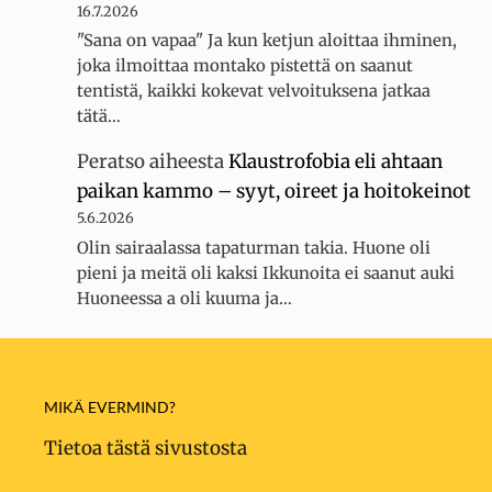
16.7.2026
"Sana on vapaa" Ja kun ketjun aloittaa ihminen,
joka ilmoittaa montako pistettä on saanut
tentistä, kaikki kokevat velvoituksena jatkaa
tätä…
Peratso
aiheesta
Klaustrofobia eli ahtaan
paikan kammo – syyt, oireet ja hoitokeinot
5.6.2026
Olin sairaalassa tapaturman takia. Huone oli
pieni ja meitä oli kaksi Ikkunoita ei saanut auki
Huoneessa a oli kuuma ja…
MIKÄ EVERMIND?
Tietoa tästä sivustosta