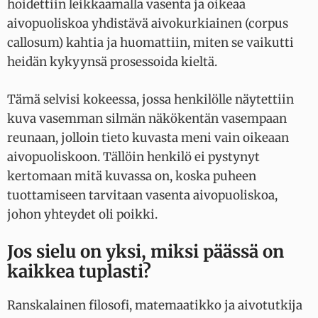
hoidettiin leikkaamalla vasenta ja oikeaa
aivopuoliskoa yhdistävä aivokurkiainen (corpus
callosum) kahtia ja huomattiin, miten se vaikutti
heidän kykyynsä prosessoida kieltä.
Tämä selvisi kokeessa, jossa henkilölle näytettiin
kuva vasemman silmän näkökentän vasempaan
reunaan, jolloin tieto kuvasta meni vain oikeaan
aivopuoliskoon. Tällöin henkilö ei pystynyt
kertomaan mitä kuvassa on, koska puheen
tuottamiseen tarvitaan vasenta aivopuoliskoa,
johon yhteydet oli poikki.
Jos sielu on yksi, miksi päässä on
kaikkea tuplasti?
Ranskalainen filosofi, matemaatikko ja aivotutkija