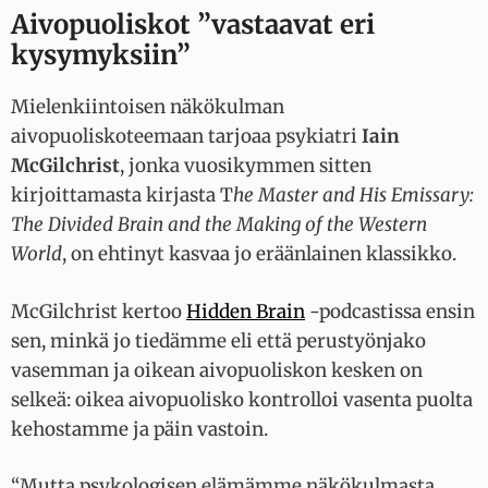
Aivopuoliskot ”vastaavat eri
kysymyksiin”
Mielenkiintoisen näkökulman
aivopuoliskoteemaan tarjoaa psykiatri
Iain
McGilchrist
, jonka vuosikymmen sitten
kirjoittamasta kirjasta T
he Master and His Emissary:
The Divided Brain and the Making of the Western
World
, on ehtinyt kasvaa jo eräänlainen klassikko.
McGilchrist kertoo
Hidden Brain
-podcastissa ensin
sen, minkä jo tiedämme eli että perustyönjako
vasemman ja oikean aivopuoliskon kesken on
selkeä: oikea aivopuolisko kontrolloi vasenta puolta
kehostamme ja päin vastoin.
“Mutta psykologisen elämämme näkökulmasta