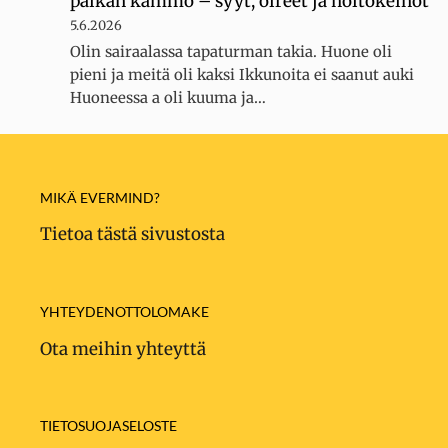
paikan kammo – syyt, oireet ja hoitokeinot
5.6.2026
Olin sairaalassa tapaturman takia. Huone oli
pieni ja meitä oli kaksi Ikkunoita ei saanut auki
Huoneessa a oli kuuma ja…
MIKÄ EVERMIND?
Tietoa tästä sivustosta
YHTEYDENOTTOLOMAKE
Ota meihin yhteyttä
TIETOSUOJASELOSTE