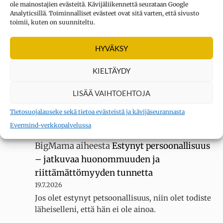
ole mainostajien evästeitä. Kävijäliikennettä seurataan Google
Analyticsillä. Toiminnalliset evästeet ovat sitä varten, että sivusto
UUSIMMAT KOMMENTIT
toimii, kuten on suunniteltu.
HYVÄKSY
Kysymys merkki
aiheesta
Oletko
erityisherkkä? Tee testi
KIELTÄYDY
3.8.2026
Sain 22 pistettä KYLLÄ... tuntuu siltä, ettei
LISÄÄ VAIHTOEHTOJA
luokassani ole muita erityisherkkiä, koska
Tietosuojalauseke sekä tietoa evästeistä ja kävijäseurannasta
luokallamme on 20 oppilasta mutta silti minua
kiusataan…
Evermind-verkkopalvelussa
BigMama
aiheesta
Estynyt persoonallisuus
– jatkuvaa huonommuuden ja
riittämättömyyden tunnetta
19.7.2026
Jos olet estynyt petsoonallisuus, niin olet todiste
läheiselleni, että hän ei ole ainoa.