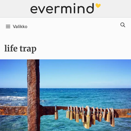
Siirry
sisältöön
Valikko
life trap