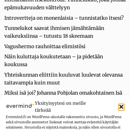
epämukavuuden välttelyyn
Introvertteja on monenlaisia – tunnistatko itsesi?
Tunnelukot saavat ihmisen jämähtämään
vaikeuksiinsa – tutustu 18 skeemaan
Vagushermo rauhoittaa elimistösi
Näin kuluttaja koukutetaan – ja pidetään
koukussa
Yhteiskunnan eliittiin kuuluvat luulevat olevansa
taitavampia kuin muut
Miksi isä joi? Johanna Pohjolan omakohtainen Isä
pullossa -kirja lisää rehellistä puhetta
Yksityisyytesi on meille
alkoholismista
tärkeää
Evermind.fi on WordPress-alustalle rakennettu sivusto, ja WordPress
Oletko liian kiltti? Tee kiltteystesti
sekä sivustolle asennetut lisäosat voivat asettaa evästeitä käyttäjän
selaimeen. Sivustolla ei näytetä mainoksia, ja näin ollen sivustolla ei