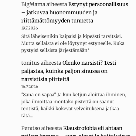
BigMama
aiheesta
Estynyt persoonallisuus
– jatkuvaa huonommuuden ja
riittämättömyyden tunnetta
19.7.2026
Sitä läheisenikin kaipaisi ja kipeästi tarvitsisi.
Mutta sellaista ei ole löytynyt estyneelle. Kuka
pystyisi sellsista järjestämään?
tonitus
aiheesta
Olenko narsisti? Testi
paljastaa, kuinka paljon sinussa on
narsistisia piirteitä
16.7.2026
"Sana on vapaa" Ja kun ketjun aloittaa ihminen,
joka ilmoittaa montako pistettä on saanut
tentistä, kaikki kokevat velvoituksena jatkaa
tätä…
Peratso
aiheesta
Klaustrofobia eli ahtaan