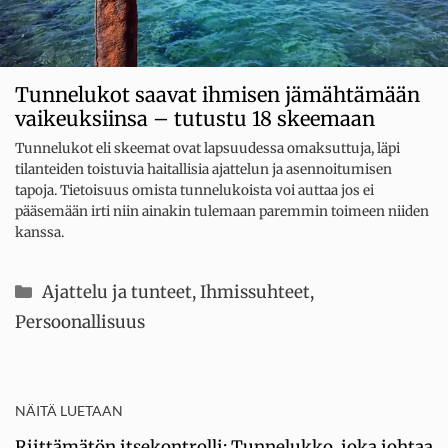
Tunnelukot saavat ihmisen jämähtämään
vaikeuksiinsa – tutustu 18 skeemaan
Tunnelukot eli skeemat ovat lapsuudessa omaksuttuja, läpi
tilanteiden toistuvia haitallisia ajattelun ja asennoitumisen
tapoja. Tietoisuus omista tunnelukoista voi auttaa jos ei
pääsemään irti niin ainakin tulemaan paremmin toimeen niiden
kanssa.
Kategoriat
Ajattelu ja tunteet
,
Ihmissuhteet
,
Persoonallisuus
NÄITÄ LUETAAN
Riittämätön itsekontrolli: Tunnelukko, joka johtaa