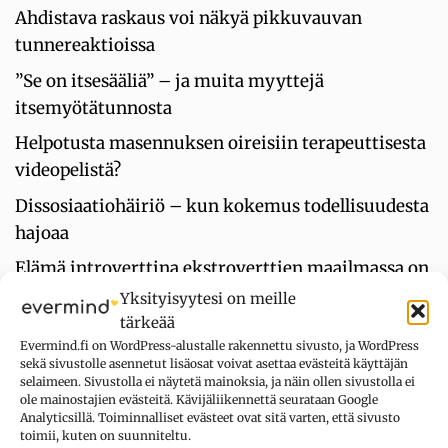
Ahdistava raskaus voi näkyä pikkuvauvan
tunnereaktioissa
”Se on itsesääliä” – ja muita myyttejä
itsemyötätunnosta
Helpotusta masennuksen oireisiin terapeuttisesta
videopelistä?
Dissosiaatiohäiriö – kun kokemus todellisuudesta
hajoaa
Elämä introverttina ekstroverttien maailmassa on
yhtä itsensä ylittämistä
Yksityisyytesi on meille
tärkeää
Evermind.fi on WordPress-alustalle rakennettu sivusto, ja WordPress
sekä sivustolle asennetut lisäosat voivat asettaa evästeitä käyttäjän
UUSIMMAT KOMMENTIT
selaimeen. Sivustolla ei näytetä mainoksia, ja näin ollen sivustolla ei
ole mainostajien evästeitä. Kävijäliikennettä seurataan Google
Analyticsillä. Toiminnalliset evästeet ovat sitä varten, että sivusto
Kysymys merkki
aiheesta
Oletko
toimii, kuten on suunniteltu.