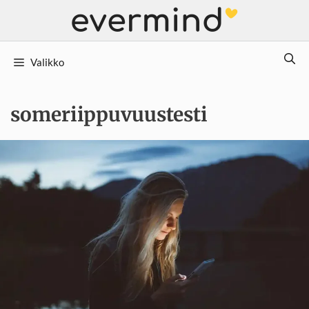
Siirry
sisältöön
Valikko
someriippuvuustesti