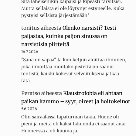
Sitä läheisenikin kaipaisi ja kipeästi tarvitsisi.
Mutta sellaista ei ole löytynyt estyneelle. Kuka
pystyisi sellsista järjestämään?
tonitus
aiheesta
Olenko narsisti? Testi
paljastaa, kuinka paljon sinussa on
narsistisia piirteitä
16.7.2026
"Sana on vapaa" Ja kun ketjun aloittaa ihminen,
joka ilmoittaa montako pistettä on saanut
tentistä, kaikki kokevat velvoituksena jatkaa
tätä…
Peratso
aiheesta
Klaustrofobia eli ahtaan
paikan kammo – syyt, oireet ja hoitokeinot
5.6.2026
Olin sairaalassa tapaturman takia. Huone oli
pieni ja meitä oli kaksi Ikkunoita ei saanut auki
Huoneessa a oli kuuma ja…