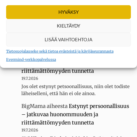
erityisherkkä? Tee testi
HYVÄKSY
3.8.2026
Sain 22 pistettä KYLLÄ... tuntuu siltä, ettei
KIELTÄYDY
luokassani ole muita erityisherkkiä, koska
luokallamme on 20 oppilasta mutta silti minua
LISÄÄ VAIHTOEHTOJA
kiusataan…
Tietosuojalauseke sekä tietoa evästeistä ja kävijäseurannasta
BigMama
aiheesta
Estynyt persoonallisuus
Evermind-verkkopalvelussa
– jatkuvaa huonommuuden ja
riittämättömyyden tunnetta
19.7.2026
Jos olet estynyt petsoonallisuus, niin olet todiste
läheiselleni, että hän ei ole ainoa.
BigMama
aiheesta
Estynyt persoonallisuus
– jatkuvaa huonommuuden ja
riittämättömyyden tunnetta
19.7.2026