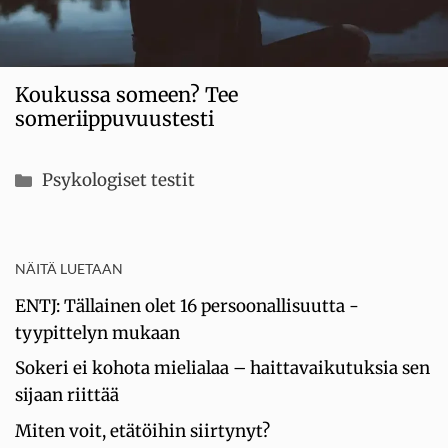
Koukussa someen? Tee
someriippuvuustesti
Kategoriat
Psykologiset testit
NÄITÄ LUETAAN
ENTJ: Tällainen olet 16 persoonallisuutta -
tyypittelyn mukaan
Sokeri ei kohota mielialaa – haittavaikutuksia sen
sijaan riittää
Miten voit, etätöihin siirtynyt?