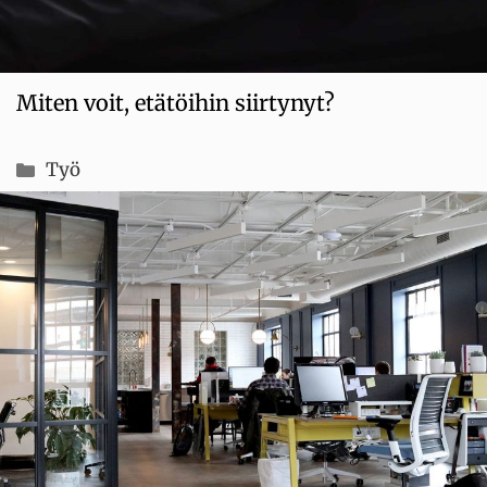
Miten voit, etätöihin siirtynyt?
Kategoriat
Työ