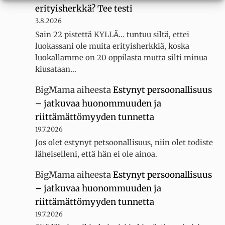
erityisherkkä? Tee testi
3.8.2026
Sain 22 pistettä KYLLÄ... tuntuu siltä, ettei
luokassani ole muita erityisherkkiä, koska
luokallamme on 20 oppilasta mutta silti minua
kiusataan…
BigMama
aiheesta
Estynyt persoonallisuus
– jatkuvaa huonommuuden ja
riittämättömyyden tunnetta
19.7.2026
Jos olet estynyt petsoonallisuus, niin olet todiste
läheiselleni, että hän ei ole ainoa.
BigMama
aiheesta
Estynyt persoonallisuus
– jatkuvaa huonommuuden ja
riittämättömyyden tunnetta
19.7.2026