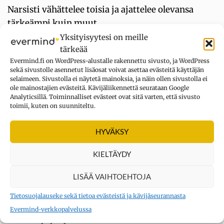
Narsisti vähättelee toisia ja ajattelee olevansa
tärkeämpi kuin muut
Yksityisyytesi on meille
Halauksen tiedettä: Miksi halaaminen tuntuu
tärkeää
(useimmiten) niin mukavalta?
Evermind.fi on WordPress-alustalle rakennettu sivusto, ja WordPress
sekä sivustolle asennetut lisäosat voivat asettaa evästeitä käyttäjän
Hyväksynnän haku: Tunnelukko joka saa ihmisen
selaimeen. Sivustolla ei näytetä mainoksia, ja näin ollen sivustolla ei
tavoittelemaan tunnustusta ja hyväksyntää muilta
ole mainostajien evästeitä. Kävijäliikennettä seurataan Google
Analyticsillä. Toiminnalliset evästeet ovat sitä varten, että sivusto
Sovinnollisuus on ystävällistä ja rakentavaa
toimii, kuten on suunniteltu.
huomaavaisuutta
HYVÄKSY
Tunnelukot saavat ihmisen jämähtämään
vaikeuksiinsa – tutustu 18 skeemaan
KIELTÄYDY
LISÄÄ VAIHTOEHTOJA
UUSIMMAT KOMMENTIT
Tietosuojalauseke sekä tietoa evästeistä ja kävijäseurannasta
Evermind-verkkopalvelussa
Kysymys merkki
aiheesta
Oletko