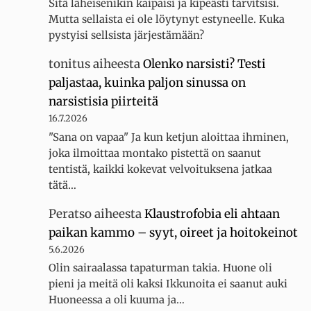
Sitä läheisenikin kaipaisi ja kipeästi tarvitsisi.
Mutta sellaista ei ole löytynyt estyneelle. Kuka
pystyisi sellsista järjestämään?
tonitus
aiheesta
Olenko narsisti? Testi
paljastaa, kuinka paljon sinussa on
narsistisia piirteitä
16.7.2026
"Sana on vapaa" Ja kun ketjun aloittaa ihminen,
joka ilmoittaa montako pistettä on saanut
tentistä, kaikki kokevat velvoituksena jatkaa
tätä…
Peratso
aiheesta
Klaustrofobia eli ahtaan
paikan kammo – syyt, oireet ja hoitokeinot
5.6.2026
Olin sairaalassa tapaturman takia. Huone oli
pieni ja meitä oli kaksi Ikkunoita ei saanut auki
Huoneessa a oli kuuma ja…