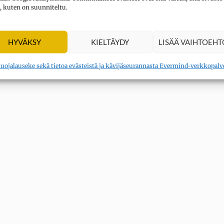
, kuten on suunniteltu.
HYVÄKSY
KIELTÄYDY
LISÄÄ VAIHTOEHT
suojalauseke sekä tietoa evästeistä ja kävijäseurannasta Evermind-verkkopalv