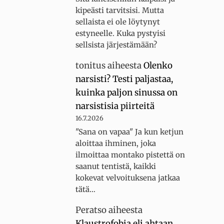
kipeästi tarvitsisi. Mutta
sellaista ei ole löytynyt
estyneelle. Kuka pystyisi
sellsista järjestämään?
tonitus
aiheesta
Olenko
narsisti? Testi paljastaa,
kuinka paljon sinussa on
narsistisia piirteitä
16.7.2026
"Sana on vapaa" Ja kun ketjun
aloittaa ihminen, joka
ilmoittaa montako pistettä on
saanut tentistä, kaikki
kokevat velvoituksena jatkaa
tätä…
Peratso
aiheesta
Klaustrofobia eli ahtaan