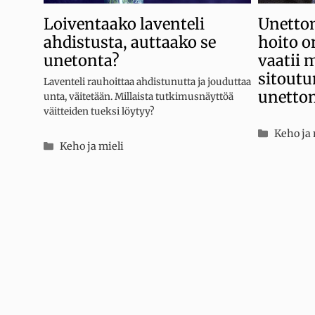
Unetto
Loiventaako laventeli
hoito o
ahdistusta, auttaako se
vaatii m
unetonta?
sitoutu
Laventeli rauhoittaa ahdistunutta ja jouduttaa
unetto
unta, väitetään. Millaista tutkimusnäyttöä
väitteiden tueksi löytyy?
Kategor
Keho ja 
Kategoriat
Keho ja mieli