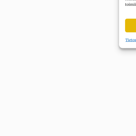
toimii
Tieto