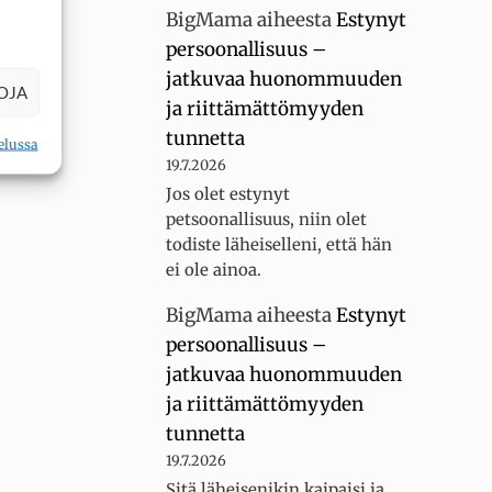
BigMama
aiheesta
Estynyt
persoonallisuus –
jatkuvaa huonommuuden
OJA
ja riittämättömyyden
tunnetta
elussa
19.7.2026
Jos olet estynyt
petsoonallisuus, niin olet
todiste läheiselleni, että hän
ei ole ainoa.
BigMama
aiheesta
Estynyt
persoonallisuus –
jatkuvaa huonommuuden
ja riittämättömyyden
tunnetta
19.7.2026
Sitä läheisenikin kaipaisi ja