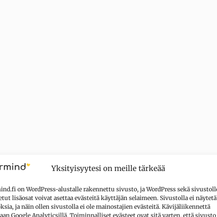
Yksityisyytesi on meille tärkeää
nd.fi on WordPress-alustalle rakennettu sivusto, ja WordPress sekä sivustoll
tut lisäosat voivat asettaa evästeitä käyttäjän selaimeen. Sivustolla ei näytetä
sia, ja näin ollen sivustolla ei ole mainostajien evästeitä. Kävijäliikennettä
aan Google Analyticsillä. Toiminnalliset evästeet ovat sitä varten, että sivusto