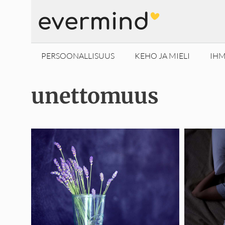
Siirry
sisältöön
PERSOONALLISUUS
KEHO JA MIELI
IHM
unettomuus