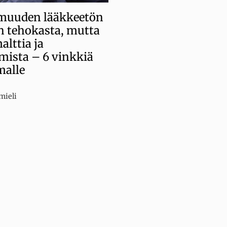
muuden lääkkeetön
n tehokasta, mutta
alttia ja
mista – 6 vinkkiä
malle
iat
mieli