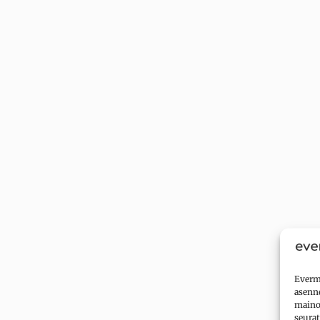
Evermi
asenne
mainok
seurat