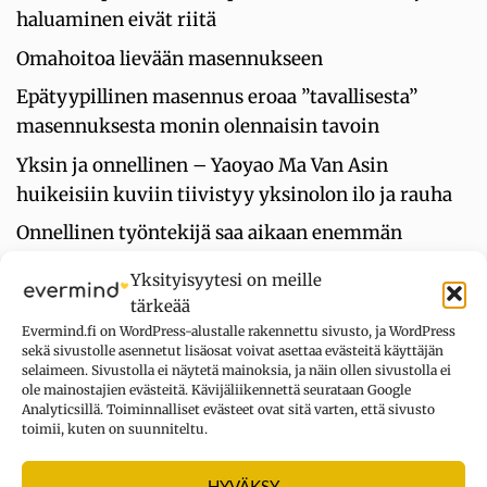
haluaminen eivät riitä
Omahoitoa lievään masennukseen
Epätyypillinen masennus eroaa ”tavallisesta”
masennuksesta monin olennaisin tavoin
Yksin ja onnellinen – Yaoyao Ma Van Asin
huikeisiin kuviin tiivistyy yksinolon ilo ja rauha
Onnellinen työntekijä saa aikaan enemmän
Yksityisyytesi on meille
tärkeää
UUSIMMAT KOMMENTIT
Evermind.fi on WordPress-alustalle rakennettu sivusto, ja WordPress
sekä sivustolle asennetut lisäosat voivat asettaa evästeitä käyttäjän
selaimeen. Sivustolla ei näytetä mainoksia, ja näin ollen sivustolla ei
Kysymys merkki
aiheesta
Oletko
ole mainostajien evästeitä. Kävijäliikennettä seurataan Google
Analyticsillä. Toiminnalliset evästeet ovat sitä varten, että sivusto
erityisherkkä? Tee testi
toimii, kuten on suunniteltu.
3.8.2026
Sain 22 pistettä KYLLÄ... tuntuu siltä, ettei
HYVÄKSY