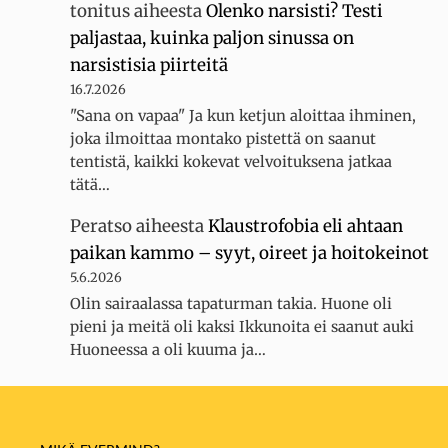
tonitus
aiheesta
Olenko narsisti? Testi
paljastaa, kuinka paljon sinussa on
narsistisia piirteitä
16.7.2026
"Sana on vapaa" Ja kun ketjun aloittaa ihminen,
joka ilmoittaa montako pistettä on saanut
tentistä, kaikki kokevat velvoituksena jatkaa
tätä…
Peratso
aiheesta
Klaustrofobia eli ahtaan
paikan kammo – syyt, oireet ja hoitokeinot
5.6.2026
Olin sairaalassa tapaturman takia. Huone oli
pieni ja meitä oli kaksi Ikkunoita ei saanut auki
Huoneessa a oli kuuma ja…