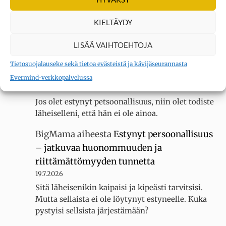
luokassani ole muita erityisherkkiä, koska
luokallamme on 20 oppilasta mutta silti minua
KIELTÄYDY
kiusataan…
LISÄÄ VAIHTOEHTOJA
BigMama
aiheesta
Estynyt persoonallisuus
– jatkuvaa huonommuuden ja
Tietosuojalauseke sekä tietoa evästeistä ja kävijäseurannasta
riittämättömyyden tunnetta
Evermind-verkkopalvelussa
19.7.2026
Jos olet estynyt petsoonallisuus, niin olet todiste
läheiselleni, että hän ei ole ainoa.
BigMama
aiheesta
Estynyt persoonallisuus
– jatkuvaa huonommuuden ja
riittämättömyyden tunnetta
19.7.2026
Sitä läheisenikin kaipaisi ja kipeästi tarvitsisi.
Mutta sellaista ei ole löytynyt estyneelle. Kuka
pystyisi sellsista järjestämään?