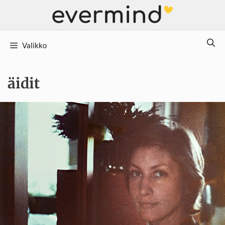
Siirry
sisältöön
Valikko
äidit