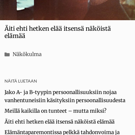
Äiti ehti hetken elää itsensä näköistä
elämää
Kategoriat
Näkökulma
NÄITÄ LUETAAN
Jako A- ja B-tyypin persoonallisuuksiin nojaa
vanhentuneisiin käsityksiin persoonallisuudesta
Meillä kaikilla on tunteet – mutta miksi?
Äiti ehti hetken elää itsensä näköistä elämää
Elämäntaparemontissa pelkkä tahdonvoima ja