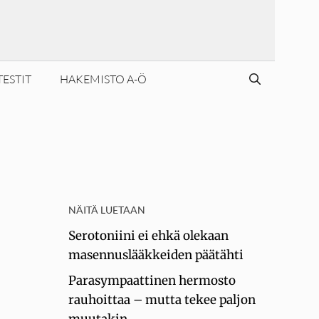
TESTIT
HAKEMISTO A-Ö
NÄITÄ LUETAAN
Serotoniini ei ehkä olekaan
masennuslääkkeiden päätähti
Parasympaattinen hermosto
rauhoittaa – mutta tekee paljon
muutakin