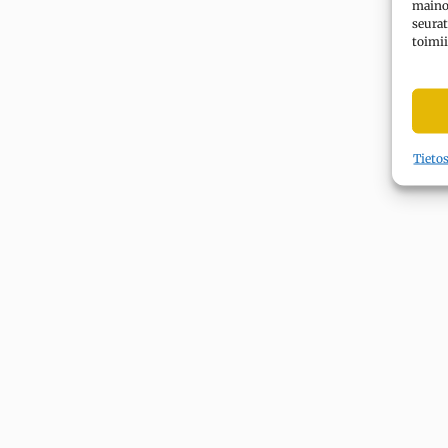
mainok
seurat
toimii
Tieto