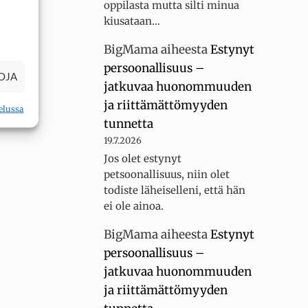
oppilasta mutta silti minua
kiusataan…
BigMama
aiheesta
Estynyt
persoonallisuus –
OJA
jatkuvaa huonommuuden
ja riittämättömyyden
elussa
tunnetta
19.7.2026
Jos olet estynyt
petsoonallisuus, niin olet
todiste läheiselleni, että hän
ei ole ainoa.
BigMama
aiheesta
Estynyt
persoonallisuus –
jatkuvaa huonommuuden
ja riittämättömyyden