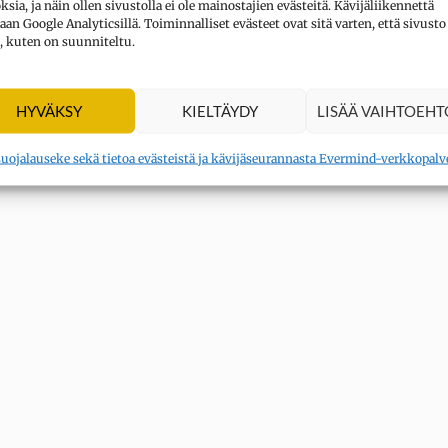
sia, ja näin ollen sivustolla ei ole mainostajien evästeitä. Kävijäliikennettä
aan Google Analyticsillä. Toiminnalliset evästeet ovat sitä varten, että sivusto
, kuten on suunniteltu.
HYVÄKSY
KIELTÄYDY
LISÄÄ VAIHTOEHT
suojalauseke sekä tietoa evästeistä ja kävijäseurannasta Evermind-verkkopalv