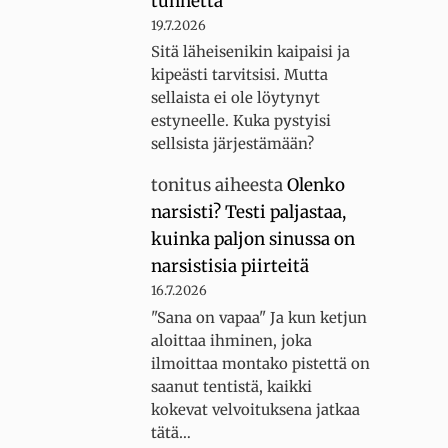
tunnetta
19.7.2026
Sitä läheisenikin kaipaisi ja
kipeästi tarvitsisi. Mutta
sellaista ei ole löytynyt
estyneelle. Kuka pystyisi
sellsista järjestämään?
tonitus
aiheesta
Olenko
narsisti? Testi paljastaa,
kuinka paljon sinussa on
narsistisia piirteitä
16.7.2026
"Sana on vapaa" Ja kun ketjun
aloittaa ihminen, joka
ilmoittaa montako pistettä on
saanut tentistä, kaikki
kokevat velvoituksena jatkaa
tätä…