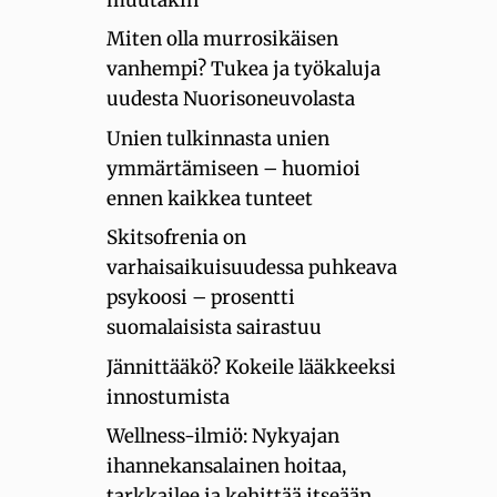
Miten olla murrosikäisen
vanhempi? Tukea ja työkaluja
uudesta Nuorisoneuvolasta
Unien tulkinnasta unien
ymmärtämiseen – huomioi
ennen kaikkea tunteet
Skitsofrenia on
varhaisaikuisuudessa puhkeava
psykoosi – prosentti
suomalaisista sairastuu
Jännittääkö? Kokeile lääkkeeksi
innostumista
Wellness-ilmiö: Nykyajan
ihannekansalainen hoitaa,
tarkkailee ja kehittää itseään