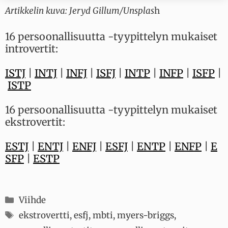
Artikkelin kuva: Jeryd Gillum
/Unsplas
h
16 persoonallisuutta -tyypittelyn mukaiset
introvertit:
ISTJ
|
INTJ
|
INFJ
|
ISFJ
|
INTP
|
INFP
|
ISFP
|
ISTP
16 persoonallisuutta -tyypittelyn mukaiset
ekstrovertit:
ESTJ
|
ENTJ
|
ENFJ
|
ESFJ
|
ENTP
|
ENFP
|
E
SFP
|
ESTP
Kategoriat
Viihde
Avainsanat
ekstrovertti
,
esfj
,
mbti
,
myers-briggs
,