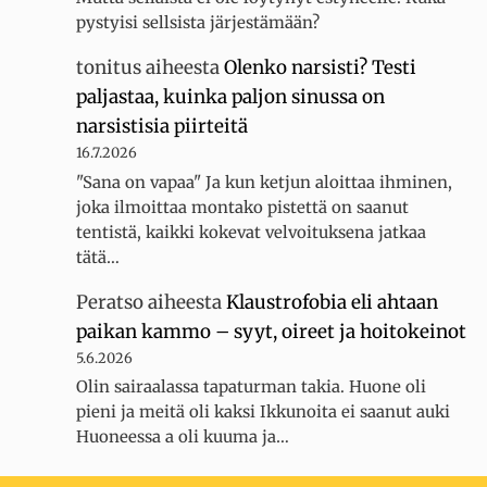
pystyisi sellsista järjestämään?
tonitus
aiheesta
Olenko narsisti? Testi
paljastaa, kuinka paljon sinussa on
narsistisia piirteitä
16.7.2026
"Sana on vapaa" Ja kun ketjun aloittaa ihminen,
joka ilmoittaa montako pistettä on saanut
tentistä, kaikki kokevat velvoituksena jatkaa
tätä…
Peratso
aiheesta
Klaustrofobia eli ahtaan
paikan kammo – syyt, oireet ja hoitokeinot
5.6.2026
Olin sairaalassa tapaturman takia. Huone oli
pieni ja meitä oli kaksi Ikkunoita ei saanut auki
Huoneessa a oli kuuma ja…