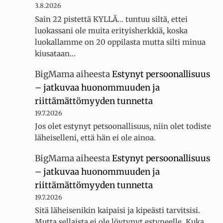
3.8.2026
Sain 22 pistettä KYLLÄ... tuntuu siltä, ettei
luokassani ole muita erityisherkkiä, koska
luokallamme on 20 oppilasta mutta silti minua
kiusataan…
BigMama
aiheesta
Estynyt persoonallisuus
– jatkuvaa huonommuuden ja
riittämättömyyden tunnetta
19.7.2026
Jos olet estynyt petsoonallisuus, niin olet todiste
läheiselleni, että hän ei ole ainoa.
BigMama
aiheesta
Estynyt persoonallisuus
– jatkuvaa huonommuuden ja
riittämättömyyden tunnetta
19.7.2026
Sitä läheisenikin kaipaisi ja kipeästi tarvitsisi.
Mutta sellaista ei ole löytynyt estyneelle. Kuka