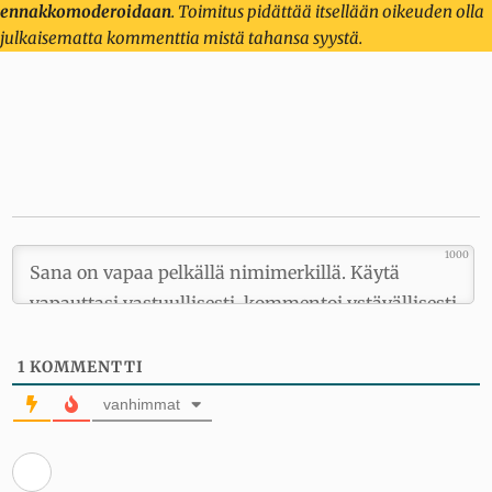
ennakkomoderoidaan
. Toimitus pidättää itsellään oikeuden olla
julkaisematta kommenttia mistä tahansa syystä.
1000
1
KOMMENTTI
vanhimmat