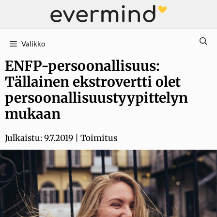
Siirry
sisältöön
Valikko
ENFP-persoonallisuus:
Tällainen ekstrovertti olet
persoonallisuustyypittelyn
mukaan
Julkaistu:
9.7.2019
|
Toimitus