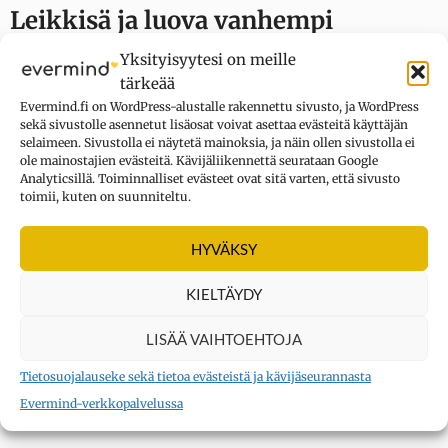
Leikkisä ja luova vanhempi
Yksityisyytesi on meille
Rakkautta, ehdotonta tukea, vapautta, leikkiä ja
tärkeää
luovuutta. Tätä kaikkea ENFP-vanhempi lahjoittaa
Evermind.fi on WordPress-alustalle rakennettu sivusto, ja WordPress
lapsilleen yllin kyllin.
sekä sivustolle asennetut lisäosat voivat asettaa evästeitä käyttäjän
selaimeen. Sivustolla ei näytetä mainoksia, ja näin ollen sivustolla ei
ole mainostajien evästeitä. Kävijäliikennettä seurataan Google
Lapset iloitsevat vanhempansa huomiosta ja
Analyticsillä. Toiminnalliset evästeet ovat sitä varten, että sivusto
toimii, kuten on suunniteltu.
rikkaasta tunneyhteydestä, mutta teini-iässä, omaa
aikuisuuttaan kohti kulkeva nuori saattaa joutua
HYVÄKSY
riuhtaisemaan itsensä irti vanhemmastaan
keskivertoa napakammalla liikkeellä.
KIELTÄYDY
Lähteet:
LISÄÄ VAIHTOEHTOJA
16 Personalities: Campaigner Personality
Tietosuojalauseke sekä tietoa evästeistä ja kävijäseurannasta
The Myers & Briggs Foundation
Evermind-verkkopalvelussa
Mbtionline: ENFP