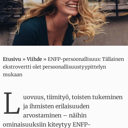
Etusivu
»
Viihde
»
ENFP-persoonallisuus: Tällainen
ekstrovertti olet persoonallisuustyypittelyn
mukaan
L
uovuus, tiimityö, toisten tukeminen
ja ihmisten erilaisuuden
arvostaminen – näihin
ominaisuuksiin kiteytyy ENFP-