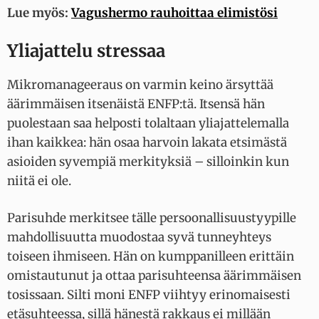
Lue myös:
Vagushermo rauhoittaa elimistösi
Yliajattelu stressaa
Mikromanageeraus on varmin keino ärsyttää
äärimmäisen itsenäistä ENFP:tä. Itsensä hän
puolestaan saa helposti tolaltaan yliajattelemalla
ihan kaikkea: hän osaa harvoin lakata etsimästä
asioiden syvempiä merkityksiä – silloinkin kun
niitä ei ole.
Parisuhde merkitsee tälle persoonallisuustyypille
mahdollisuutta muodostaa syvä tunneyhteys
toiseen ihmiseen. Hän on kumppanilleen erittäin
omistautunut ja ottaa parisuhteensa äärimmäisen
tosissaan. Silti moni ENFP viihtyy erinomaisesti
etäsuhteessa, sillä hänestä rakkaus ei millään