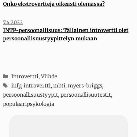
Onko ekstrovertteja oikeasti olemassa?
7.4.2022
INTP-persoonallisuus: Tällainen introvertti olet
persoonallisuustyypittelyn mukaan
Kategoriat
Introvertti
,
Viihde
Avainsanat
infp
,
introvertti
,
mbti
,
myers-briggs
,
persoonallisuustyypit
,
persoonallisuutestit
,
populaaripsykologia