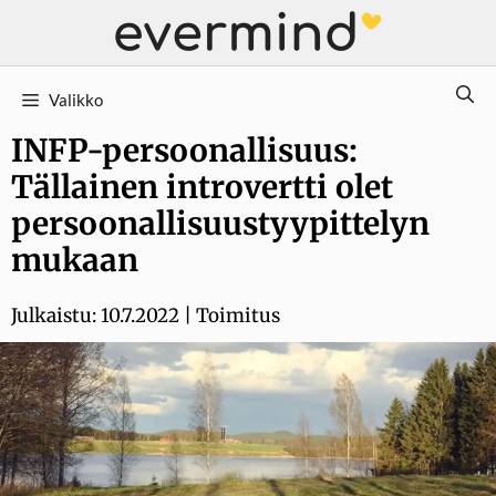
Siirry
sisältöön
Valikko
INFP-persoonallisuus:
Tällainen introvertti olet
persoonallisuustyypittelyn
mukaan
Julkaistu:
10.7.2022
|
Toimitus