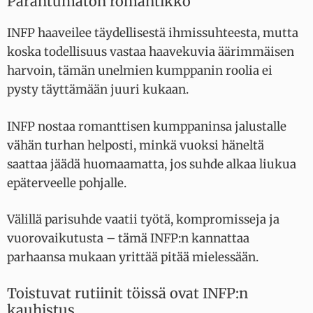
Parantumaton romantikko
INFP haaveilee täydellisestä ihmissuhteesta, mutta
koska todellisuus vastaa haavekuvia äärimmäisen
harvoin, tämän unelmien kumppanin roolia ei
pysty täyttämään juuri kukaan.
INFP nostaa romanttisen kumppaninsa jalustalle
vähän turhan helposti, minkä vuoksi häneltä
saattaa jäädä huomaamatta, jos suhde alkaa liukua
epäterveelle pohjalle.
Välillä parisuhde vaatii työtä, kompromisseja ja
vuorovaikutusta – tämä INFP:n kannattaa
parhaansa mukaan yrittää pitää mielessään.
Toistuvat rutiinit töissä ovat INFP:n
kauhistus