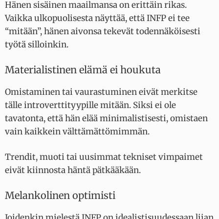
Hänen sisäinen maailmansa on erittäin rikas.
Vaikka ulkopuolisesta näyttää, että INFP ei tee
“mitään”, hänen aivonsa tekevät todennäköisesti
työtä silloinkin.
Materialistinen elämä ei houkuta
Omistaminen tai vaurastuminen eivät merkitse
tälle introverttityypille mitään. Siksi ei ole
tavatonta, että hän elää minimalistisesti, omistaen
vain kaikkein välttämättömimmän.
Trendit, muoti tai uusimmat tekniset vimpaimet
eivät kiinnosta häntä pätkääkään.
Melankolinen optimisti
Joidenkin mielestä INFP on idealistisuudessaan liian