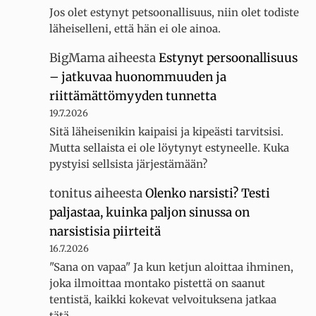
Jos olet estynyt petsoonallisuus, niin olet todiste
läheiselleni, että hän ei ole ainoa.
BigMama
aiheesta
Estynyt persoonallisuus
– jatkuvaa huonommuuden ja
riittämättömyyden tunnetta
19.7.2026
Sitä läheisenikin kaipaisi ja kipeästi tarvitsisi.
Mutta sellaista ei ole löytynyt estyneelle. Kuka
pystyisi sellsista järjestämään?
tonitus
aiheesta
Olenko narsisti? Testi
paljastaa, kuinka paljon sinussa on
narsistisia piirteitä
16.7.2026
"Sana on vapaa" Ja kun ketjun aloittaa ihminen,
joka ilmoittaa montako pistettä on saanut
tentistä, kaikki kokevat velvoituksena jatkaa
tätä…