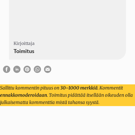
Kirjoittaja
Kirjoittaja
Kirjoittaja
Toimitus
Sallittu kommentin pituus on
30–1000 merkkiä
. Kommentit
ennakkomoderoidaan
. Toimitus pidättää itsellään oikeuden olla
julkaisematta kommenttia mistä tahansa syystä.