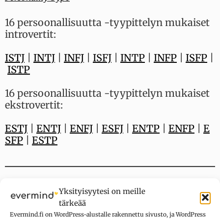
16 persoonallisuutta -tyypittelyn mukaiset
introvertit:
ISTJ
|
INTJ
|
INFJ
|
ISFJ
|
INTP
|
INFP
|
ISFP
|
ISTP
16 persoonallisuutta -tyypittelyn mukaiset
ekstrovertit:
ESTJ
|
ENTJ
|
ENFJ
|
ESFJ
|
ENTP
|
ENFP
|
E
SFP
|
ESTP
Lisää introverteistä:
Yksityisyytesi on meille
tärkeää
25.1.2020
Evermind.fi on WordPress-alustalle rakennettu sivusto, ja WordPress