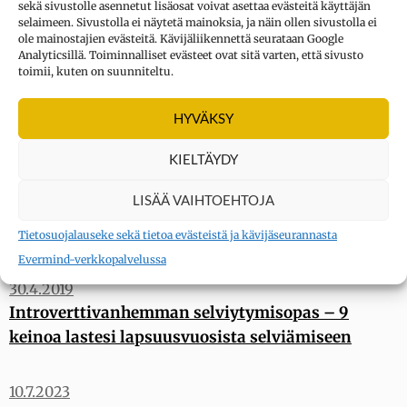
Haluatko pilata treffit introvertin kanssa? Toimi
sekä sivustolle asennetut lisäosat voivat asettaa evästeitä käyttäjän
selaimeen. Sivustolla ei näytetä mainoksia, ja näin ollen sivustolla ei
näin
ole mainostajien evästeitä. Kävijäliikennettä seurataan Google
Analyticsillä. Toiminnalliset evästeet ovat sitä varten, että sivusto
toimii, kuten on suunniteltu.
6.11.2020
Introvertti parisuhteessa – selvitä itsellesi
HYVÄKSY
ainakin nämä neljä asiaa
KIELTÄYDY
9.9.2020
LISÄÄ VAIHTOEHTOJA
Yksin ja onnellinen – Yaoyao Ma Van Asin
huikeisiin kuviin tiivistyy yksinolon ilo ja rauha
Tietosuojalauseke sekä tietoa evästeistä ja kävijäseurannasta
Evermind-verkkopalvelussa
30.4.2019
Introverttivanhemman selviytymisopas – 9
keinoa lastesi lapsuusvuosista selviämiseen
10.7.2023