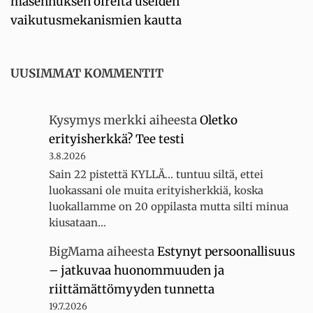
masennuksen oireita useiden
vaikutusmekanismien kautta
UUSIMMAT KOMMENTIT
Kysymys merkki
aiheesta
Oletko
erityisherkkä? Tee testi
3.8.2026
Sain 22 pistettä KYLLÄ... tuntuu siltä, ettei
luokassani ole muita erityisherkkiä, koska
luokallamme on 20 oppilasta mutta silti minua
kiusataan…
BigMama
aiheesta
Estynyt persoonallisuus
– jatkuvaa huonommuuden ja
riittämättömyyden tunnetta
19.7.2026