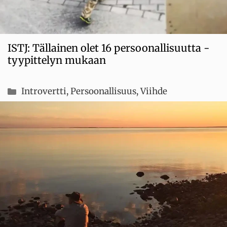
ISTJ: Tällainen olet 16 persoonallisuutta -
tyypittelyn mukaan
Kategoriat
Introvertti
,
Persoonallisuus
,
Viihde