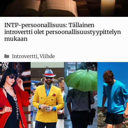
INTP-persoonallisuus: Tällainen
introvertti olet persoonallisuustyypittelyn
mukaan
Kategoriat
Introvertti
,
Viihde