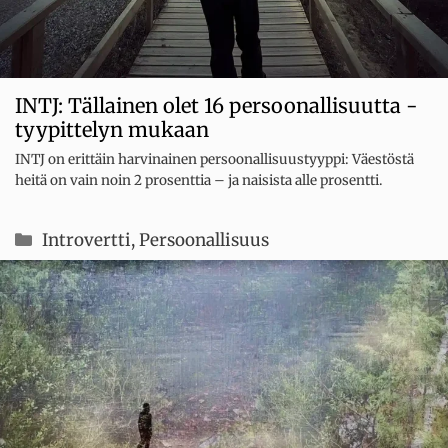
INTJ: Tällainen olet 16 persoonallisuutta -
tyypittelyn mukaan
INTJ on erittäin harvinainen persoonallisuustyyppi: Väestöstä
heitä on vain noin 2 prosenttia – ja naisista alle prosentti.
Kategoriat
Introvertti
,
Persoonallisuus