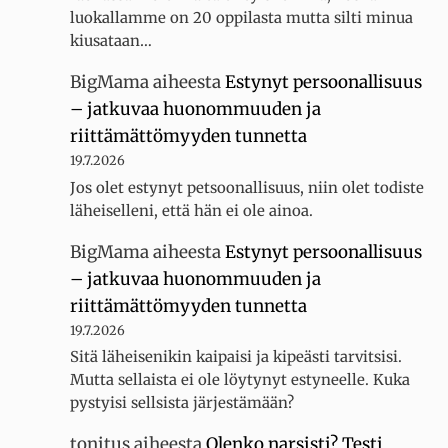
luokallamme on 20 oppilasta mutta silti minua
kiusataan…
BigMama
aiheesta
Estynyt persoonallisuus
– jatkuvaa huonommuuden ja
riittämättömyyden tunnetta
19.7.2026
Jos olet estynyt petsoonallisuus, niin olet todiste
läheiselleni, että hän ei ole ainoa.
BigMama
aiheesta
Estynyt persoonallisuus
– jatkuvaa huonommuuden ja
riittämättömyyden tunnetta
19.7.2026
Sitä läheisenikin kaipaisi ja kipeästi tarvitsisi.
Mutta sellaista ei ole löytynyt estyneelle. Kuka
pystyisi sellsista järjestämään?
tonitus
aiheesta
Olenko narsisti? Testi