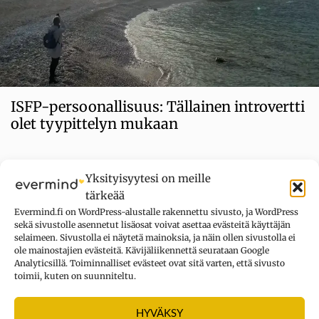
ISFP-persoonallisuus: Tällainen introvertti
olet tyypittelyn mukaan
Kategoriat
Introvertti
,
Viihde
Yksityisyytesi on meille
tärkeää
Evermind.fi on WordPress-alustalle rakennettu sivusto, ja WordPress
sekä sivustolle asennetut lisäosat voivat asettaa evästeitä käyttäjän
selaimeen. Sivustolla ei näytetä mainoksia, ja näin ollen sivustolla ei
ole mainostajien evästeitä. Kävijäliikennettä seurataan Google
Analyticsillä. Toiminnalliset evästeet ovat sitä varten, että sivusto
toimii, kuten on suunniteltu.
HYVÄKSY