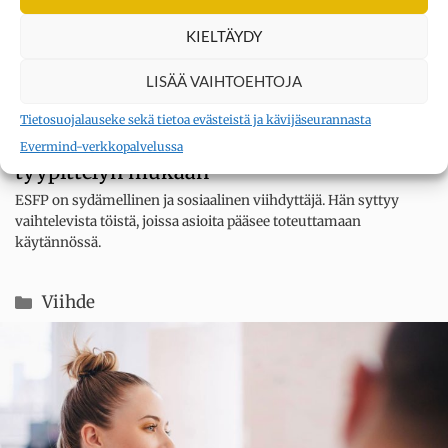
KIELTÄYDY
LISÄÄ VAIHTOEHTOJA
Tietosuojalauseke sekä tietoa evästeistä ja kävijäseurannasta
ESFP: Tällainen olet 16 persoonallisuutta -
Evermind-verkkopalvelussa
tyypittelyn mukaan
ESFP on sydämellinen ja sosiaalinen viihdyttäjä. Hän syttyy
vaihtelevista töistä, joissa asioita pääsee toteuttamaan
käytännössä.
Kategoriat
Viihde