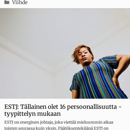
Kategoriat
Viihde
ESTJ: Tällainen olet 16 persoonallisuutta -
tyypittelyn mukaan
ESTJ on energinen johtaja, joka viettää mieluummin aikaa
toisten seurassa kuin yksin. Päätöksentekijänä ESTJ on