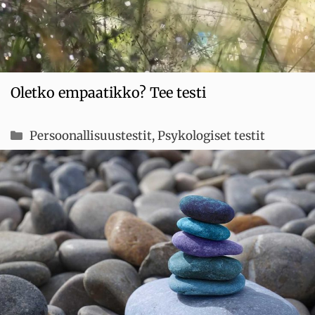
Oletko empaatikko? Tee testi
Kategoriat
Persoonallisuustestit
,
Psykologiset testit