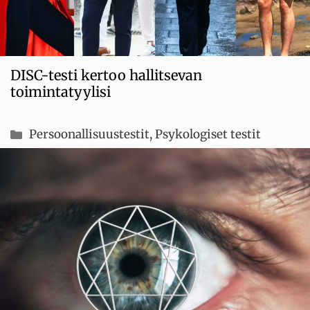
DISC-testi kertoo hallitsevan
toimintatyylisi
Kategoriat
Persoonallisuustestit
,
Psykologiset testit