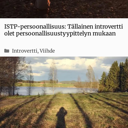
ISTP-persoonallisuus: Tällainen introvertti
olet persoonallisuustyypittelyn mukaan
Kategoriat
Introvertti
,
Viihde