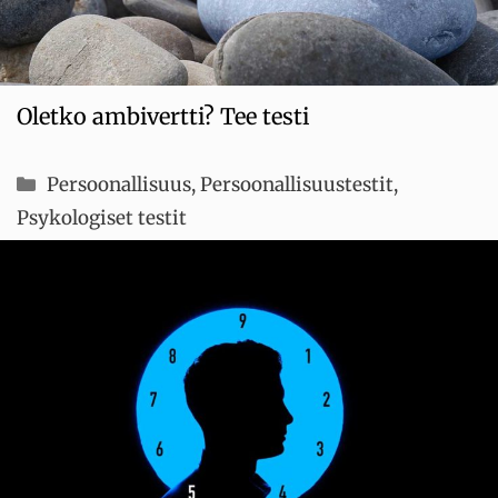
Oletko ambivertti? Tee testi
Kategoriat
Persoonallisuus
,
Persoonallisuustestit
,
Psykologiset testit