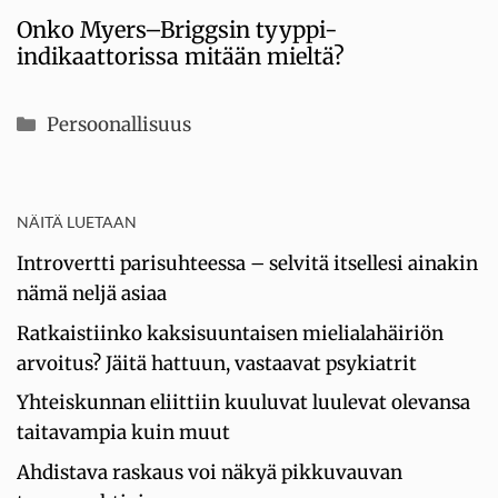
Onko Myers–Briggsin tyyppi-
indikaattorissa mitään mieltä?
Kategoriat
Persoonallisuus
NÄITÄ LUETAAN
Introvertti parisuhteessa – selvitä itsellesi ainakin
nämä neljä asiaa
Ratkaistiinko kaksisuuntaisen mielialahäiriön
arvoitus? Jäitä hattuun, vastaavat psykiatrit
Yhteiskunnan eliittiin kuuluvat luulevat olevansa
taitavampia kuin muut
Ahdistava raskaus voi näkyä pikkuvauvan