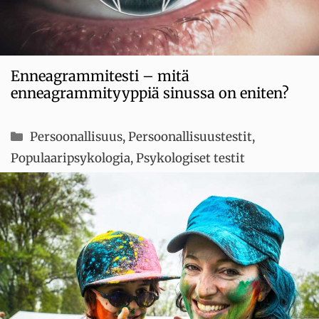
Enneagrammitesti – mitä
enneagrammityyppiä sinussa on eniten?
Kategoriat
Persoonallisuus
,
Persoonallisuustestit
,
Populaaripsykologia
,
Psykologiset testit