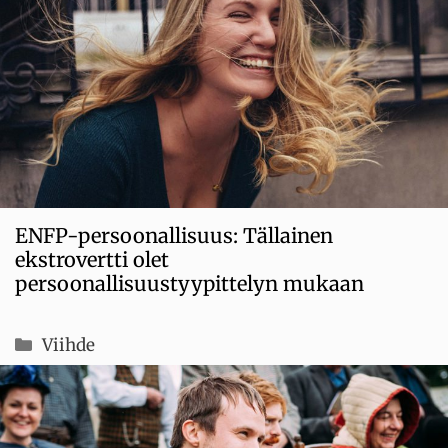
ENFP-persoonallisuus: Tällainen
ekstrovertti olet
persoonallisuustyypittelyn mukaan
Kategoriat
Viihde