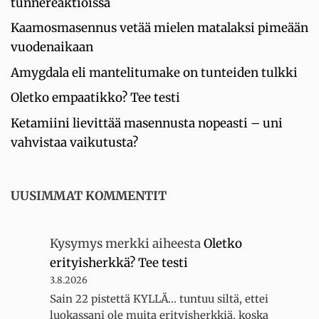
tunnereaktioissa
Kaamosmasennus vetää mielen matalaksi pimeään
vuodenaikaan
Amygdala eli mantelitumake on tunteiden tulkki
Oletko empaatikko? Tee testi
Ketamiini lievittää masennusta nopeasti – uni
vahvistaa vaikutusta?
UUSIMMAT KOMMENTIT
Kysymys merkki
aiheesta
Oletko
erityisherkkä? Tee testi
3.8.2026
Sain 22 pistettä KYLLÄ... tuntuu siltä, ettei
luokassani ole muita erityisherkkiä, koska