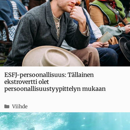
ESFJ-persoonallisuus: Tällainen
ekstrovertti olet
persoonallisuustyypittelyn mukaan
Kategoriat
Viihde