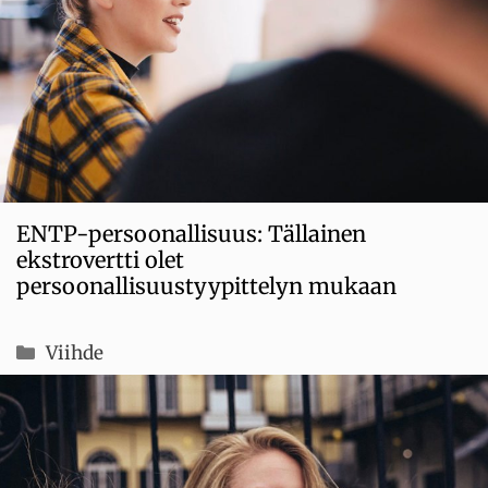
ENTP-persoonallisuus: Tällainen
ekstrovertti olet
persoonallisuustyypittelyn mukaan
Kategoriat
Viihde