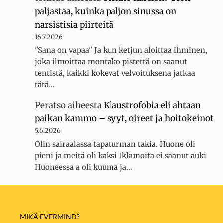
paljastaa, kuinka paljon sinussa on
narsistisia piirteitä
16.7.2026
"Sana on vapaa" Ja kun ketjun aloittaa ihminen,
joka ilmoittaa montako pistettä on saanut
tentistä, kaikki kokevat velvoituksena jatkaa
tätä…
Peratso
aiheesta
Klaustrofobia eli ahtaan
paikan kammo – syyt, oireet ja hoitokeinot
5.6.2026
Olin sairaalassa tapaturman takia. Huone oli
pieni ja meitä oli kaksi Ikkunoita ei saanut auki
Huoneessa a oli kuuma ja…
MIKÄ EVERMIND?