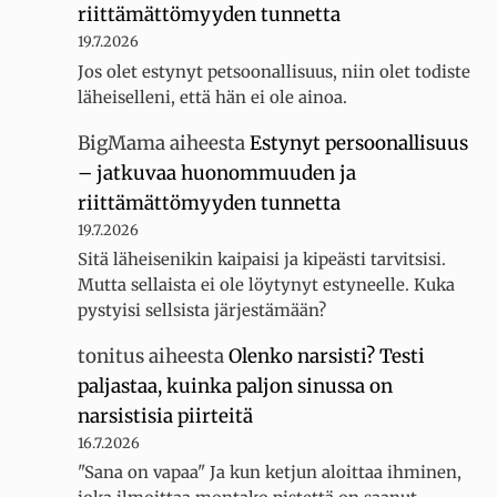
riittämättömyyden tunnetta
19.7.2026
Jos olet estynyt petsoonallisuus, niin olet todiste
läheiselleni, että hän ei ole ainoa.
BigMama
aiheesta
Estynyt persoonallisuus
– jatkuvaa huonommuuden ja
riittämättömyyden tunnetta
19.7.2026
Sitä läheisenikin kaipaisi ja kipeästi tarvitsisi.
Mutta sellaista ei ole löytynyt estyneelle. Kuka
pystyisi sellsista järjestämään?
tonitus
aiheesta
Olenko narsisti? Testi
paljastaa, kuinka paljon sinussa on
narsistisia piirteitä
16.7.2026
"Sana on vapaa" Ja kun ketjun aloittaa ihminen,