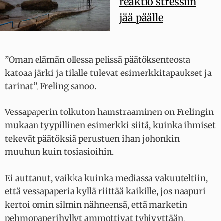
reaktio stressiin
jää päälle
”Oman elämän ollessa pelissä päätöksenteosta
katoaa järki ja tilalle tulevat esimerkkitapaukset ja
tarinat”, Freling sanoo.
Vessapaperin tolkuton hamstraaminen on Frelingin
mukaan tyypillinen esimerkki siitä, kuinka ihmiset
tekevät päätöksiä perustuen ihan johonkin
muuhun kuin tosiasioihin.
Ei auttanut, vaikka kuinka mediassa vakuuteltiin,
että vessapaperia kyllä riittää kaikille, jos naapuri
kertoi omin silmin nähneensä, että marketin
pehmopaperihyllyt ammottivat tyhjyyttään.