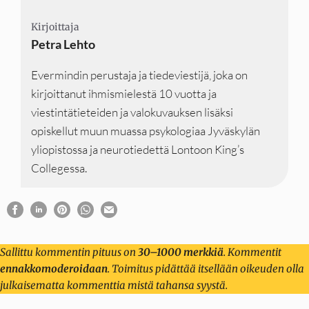
Kirjoittaja
Kirjoittaja
Petra Lehto
Evermindin perustaja ja tiedeviestijä, joka on
kirjoittanut ihmismielestä 10 vuotta ja
viestintätieteiden ja valokuvauksen lisäksi
opiskellut muun muassa psykologiaa Jyväskylän
yliopistossa ja neurotiedettä Lontoon King’s
Collegessa.
Sallittu kommentin pituus on
30–1000 merkkiä
. Kommentit
ennakkomoderoidaan
. Toimitus pidättää itsellään oikeuden olla
julkaisematta kommenttia mistä tahansa syystä.