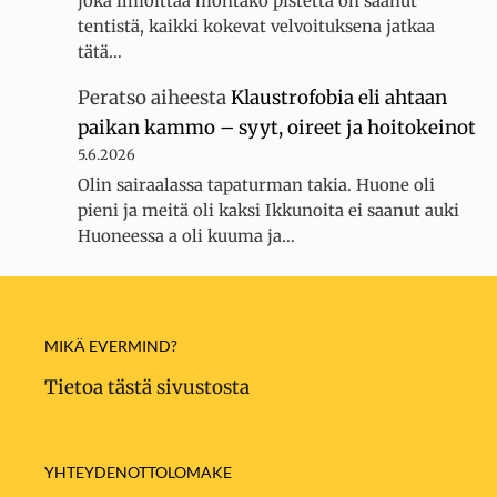
joka ilmoittaa montako pistettä on saanut
tentistä, kaikki kokevat velvoituksena jatkaa
tätä…
Peratso
aiheesta
Klaustrofobia eli ahtaan
paikan kammo – syyt, oireet ja hoitokeinot
5.6.2026
Olin sairaalassa tapaturman takia. Huone oli
pieni ja meitä oli kaksi Ikkunoita ei saanut auki
Huoneessa a oli kuuma ja…
MIKÄ EVERMIND?
Tietoa tästä sivustosta
YHTEYDENOTTOLOMAKE