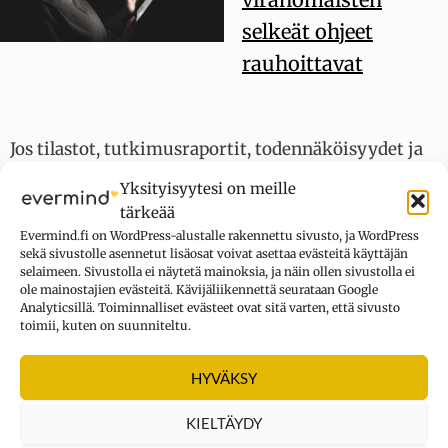
selkeät ohjeet
rauhoittavat
Jos tilastot, tutkimusraportit, todennäköisyydet ja
logaritmiset asteikot eivät vakuuta säikähtänyttä
Yksityisyytesi on meille
kansalaista, pitäisikö faktat punoa mahdollisimman
tärkeää
ovelasti erilaisten esimerkkitarinoiden sekaan?
Evermind.fi on WordPress-alustalle rakennettu sivusto, ja WordPress
sekä sivustolle asennetut lisäosat voivat asettaa evästeitä käyttäjän
selaimeen. Sivustolla ei näytetä mainoksia, ja näin ollen sivustolla ei
Vai olisiko ensin panostettava ihmisten
ole mainostajien evästeitä. Kävijäliikennettä seurataan Google
rauhoittamiseen, minkä jälkeen tosiasioidenkin
Analyticsillä. Toiminnalliset evästeet ovat sitä varten, että sivusto
toimii, kuten on suunniteltu.
vastaanottamisesta tulisi helpompaa?
HYVÄKSY
Lähde
:
University of Texas at Arlington
KIELTÄYDY
Tutkimusviite
: Freling, T. H., Yang, Z., Saini, R., Itani, O. S., &