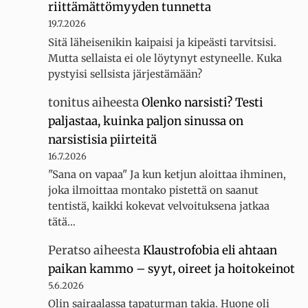
riittämättömyyden tunnetta
19.7.2026
Sitä läheisenikin kaipaisi ja kipeästi tarvitsisi.
Mutta sellaista ei ole löytynyt estyneelle. Kuka
pystyisi sellsista järjestämään?
tonitus
aiheesta
Olenko narsisti? Testi
paljastaa, kuinka paljon sinussa on
narsistisia piirteitä
16.7.2026
"Sana on vapaa" Ja kun ketjun aloittaa ihminen,
joka ilmoittaa montako pistettä on saanut
tentistä, kaikki kokevat velvoituksena jatkaa
tätä…
Peratso
aiheesta
Klaustrofobia eli ahtaan
paikan kammo – syyt, oireet ja hoitokeinot
5.6.2026
Olin sairaalassa tapaturman takia. Huone oli