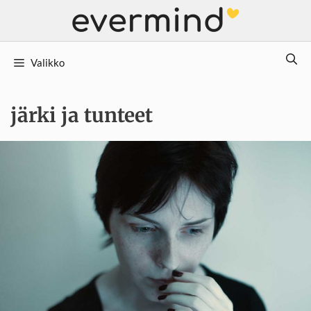
Siirry
sisältöön
Valikko
järki ja tunteet