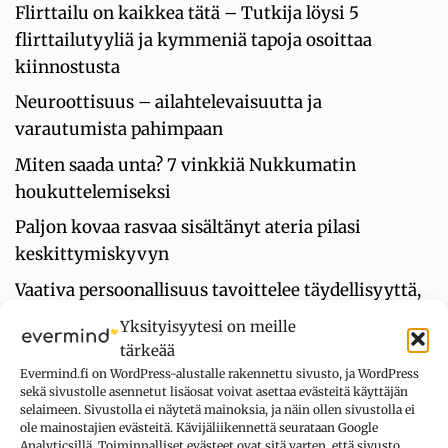
Flirttailu on kaikkea tätä – Tutkija löysi 5
flirttailutyyliä ja kymmeniä tapoja osoittaa
kiinnostusta
Neuroottisuus – ailahtelevaisuutta ja
varautumista pahimpaan
Miten saada unta? 7 vinkkiä Nukkumatin
houkuttelemiseksi
Paljon kovaa rasvaa sisältänyt ateria pilasi
keskittymiskyvyn
Vaativa persoonallisuus tavoittelee täydellisyyttä,
järjestystä ja kontrollia
Yksityisyytesi on meille
tärkeää
Oletko ambivertti? Tee testi
Evermind.fi on WordPress-alustalle rakennettu sivusto, ja WordPress
sekä sivustolle asennetut lisäosat voivat asettaa evästeitä käyttäjän
selaimeen. Sivustolla ei näytetä mainoksia, ja näin ollen sivustolla ei
UUSIMMAT KOMMENTIT
ole mainostajien evästeitä. Kävijäliikennettä seurataan Google
Analyticsillä. Toiminnalliset evästeet ovat sitä varten, että sivusto