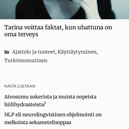
Tarina voittaa faktat, kun uhattuna on
oma terveys
Kategoriat
Ajattelu ja tunteet
,
Käyttäytyminen
,
Tutkimusuutinen
NÄITÄ LUETAAN
Aivosumu sokerista ja muista nopeista
hiilihydraateista?
NLP eli neurolingvistinen ohjelmointi on
melkoista sekametelisoppaa