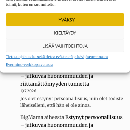
toimii, kuten on suunniteltu.
Kysymys merkki
aiheesta
Oletko
HYVÄKSY
erityisherkkä? Tee testi
3.8.2026
KIELTÄYDY
Sain 22 pistettä KYLLÄ... tuntuu siltä, ettei
luokassani ole muita erityisherkkiä, koska
LISÄÄ VAIHTOEHTOJA
luokallamme on 20 oppilasta mutta silti minua
kiusataan…
Tietosuojalauseke sekä tietoa evästeistä ja kävijäseurannasta
Evermind-verkkopalvelussa
BigMama
aiheesta
Estynyt persoonallisuus
– jatkuvaa huonommuuden ja
riittämättömyyden tunnetta
19.7.2026
Jos olet estynyt petsoonallisuus, niin olet todiste
läheiselleni, että hän ei ole ainoa.
BigMama
aiheesta
Estynyt persoonallisuus
– jatkuvaa huonommuuden ja