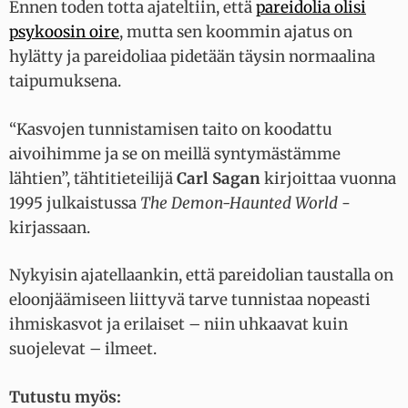
Ennen toden totta ajateltiin, että
pareidolia olisi
psykoosin oire
, mutta sen koommin ajatus on
hylätty ja pareidoliaa pidetään täysin normaalina
taipumuksena.
“Kasvojen tunnistamisen taito on koodattu
aivoihimme ja se on meillä syntymästämme
lähtien”, tähtitieteilijä
Carl Sagan
kirjoittaa vuonna
1995 julkaistussa
The Demon-Haunted World
-
kirjassaan.
Nykyisin ajatellaankin, että pareidolian taustalla on
eloonjäämiseen liittyvä tarve tunnistaa nopeasti
ihmiskasvot ja erilaiset – niin uhkaavat kuin
suojelevat – ilmeet.
Tutustu myös: