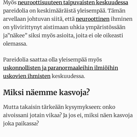
Myös
neuroottisuuteen taipuvaisten keskuudessa
pareidolia on keskimääräistä yleisempää. Tämän
arvellaan johtuvan siitä, että
neuroottinen
ihminen
on ylivirittynyt aistimaan uhkia ympäristössään
ja”näkee” siksi myös asioita, joita ei ole oikeasti
olemassa.
Pareidolia saattaa olla yleisempää myös
uskonnollisten ja paranormaaleihin ilmiöihin
uskovien ihmisten
keskuudessa.
Miksi näemme kasvoja?
Mutta takaisin tärkeään kysymykseen: onko
aivoissani jotain vikaa? Ja jos ei, miksi näen kasvoja
joka paikassa?