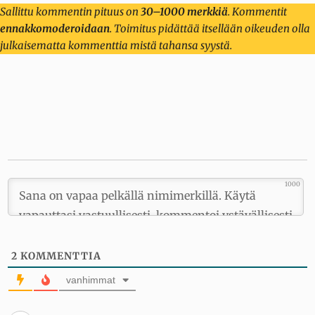
Sallittu kommentin pituus on
30–1000 merkkiä
. Kommentit
ennakkomoderoidaan
. Toimitus pidättää itsellään oikeuden olla
julkaisematta kommenttia mistä tahansa syystä.
1000
2
KOMMENTTIA
vanhimmat