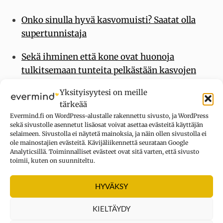
Onko sinulla hyvä kasvomuisti? Saatat olla
supertunnistaja
Sekä ihminen että kone ovat huonoja
tulkitsemaan tunteita pelkästään kasvojen
ilmeiden perusteella
Yksityisyytesi on meille
tärkeää
Katsekontakti kannustaa rehellisyyteen
Evermind.fi on WordPress-alustalle rakennettu sivusto, ja WordPress
sekä sivustolle asennetut lisäosat voivat asettaa evästeitä käyttäjän
selaimeen. Sivustolla ei näytetä mainoksia, ja näin ollen sivustolla ei
ole mainostajien evästeitä. Kävijäliikennettä seurataan Google
Kategoriat
Havaitseminen
,
Keho ja mieli
Analyticsillä. Toiminnalliset evästeet ovat sitä varten, että sivusto
toimii, kuten on suunniteltu.
Avainsanat
kasvot
,
pareidolia
HYVÄKSY
KIELTÄYDY