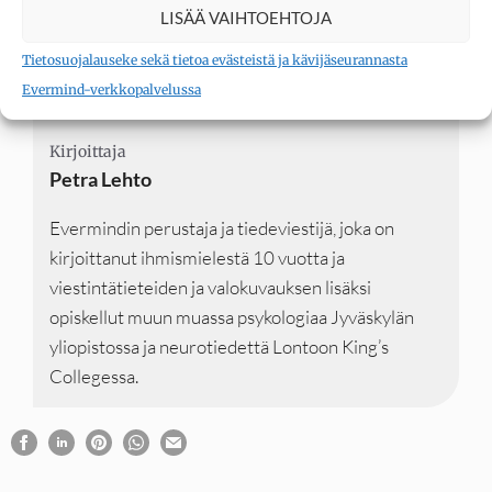
LISÄÄ VAIHTOEHTOJA
Tietosuojalauseke sekä tietoa evästeistä ja kävijäseurannasta
Evermind-verkkopalvelussa
Kirjoittaja
Kirjoittaja
Kirjoittaja
Petra Lehto
Evermindin perustaja ja tiedeviestijä, joka on
kirjoittanut ihmismielestä 10 vuotta ja
viestintätieteiden ja valokuvauksen lisäksi
opiskellut muun muassa psykologiaa Jyväskylän
yliopistossa ja neurotiedettä Lontoon King’s
Collegessa.