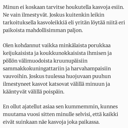
Minun ei koskaan tarvitse houkutella kasvoja esiin.
Ne vain ilmestyvät. Joskus kuitenkin leikin
tarkoituksella kasvoleikkiä eli yritän löytää niitä eri
paikoista mahdollisimman paljon.
Olen kohdannut vaikka minkälaista porukkaa
keijukaisista ja koukkunokkaisista ihmisen ja
pöllön välimuodoista kruunupäisiin
sammakkokuningattariin ja harvahampaisiin
vauvoihin. Joskus tuulessa huojuvaan puuhun
ilmestyneet kasvot katsovat välillä minuun ja
kääntyvät välillä poispäin.
En ollut ajatellut asiaa sen kummemmin, kunnes
muutama vuosi sitten minulle selvisi, että kaikki
eivät suinkaan näe kasvoja joka paikassa.