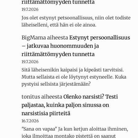
riittämättömyyden tunnetta
19.7.2026
Jos olet estynyt petsoonallisuus, niin olet todiste
läheiselleni, että hän ei ole ainoa.
BigMama
aiheesta
Estynyt persoonallisuus
– jatkuvaa huonommuuden ja
riittämättömyyden tunnetta
19.7.2026
Sitä läheisenikin kaipaisi ja kipeästi tarvitsisi.
Mutta sellaista ei ole löytynyt estyneelle. Kuka
pystyisi sellsista järjestämään?
tonitus
aiheesta
Olenko narsisti? Testi
paljastaa, kuinka paljon sinussa on
narsistisia piirteitä
16.7.2026
"Sana on vapaa" Ja kun ketjun aloittaa ihminen,
joka ilmoittaa montako pistettä on saanut