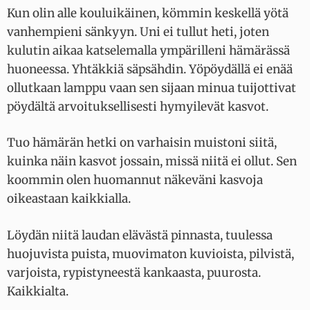
Kun olin alle kouluikäinen, kömmin keskellä yötä
vanhempieni sänkyyn. Uni ei tullut heti, joten
kulutin aikaa katselemalla ympärilleni hämärässä
huoneessa. Yhtäkkiä säpsähdin. Yöpöydällä ei enää
ollutkaan lamppu vaan sen sijaan minua tuijottivat
pöydältä arvoituksellisesti hymyilevät kasvot.
Tuo hämärän hetki on varhaisin muistoni siitä,
kuinka näin kasvot jossain, missä niitä ei ollut. Sen
koommin olen huomannut näkeväni kasvoja
oikeastaan kaikkialla.
Löydän niitä laudan elävästä pinnasta, tuulessa
huojuvista puista, muovimaton kuvioista, pilvistä,
varjoista, rypistyneestä kankaasta, puurosta.
Kaikkialta.