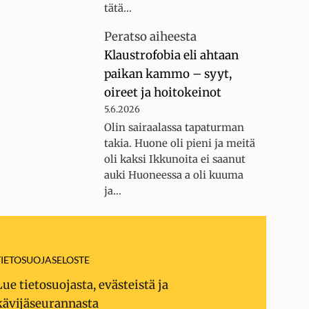
tätä…
Peratso
aiheesta
Klaustrofobia eli ahtaan
paikan kammo – syyt,
oireet ja hoitokeinot
5.6.2026
Olin sairaalassa tapaturman
takia. Huone oli pieni ja meitä
oli kaksi Ikkunoita ei saanut
auki Huoneessa a oli kuuma
ja…
TIETOSUOJASELOSTE
Lue tietosuojasta, evästeistä ja
kävijäseurannasta