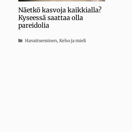
Näetkö kasvoja kaikkialla?
Kyseessä saattaa olla
pareidolia
Kategoriat
Havaitseminen
,
Keho ja mieli