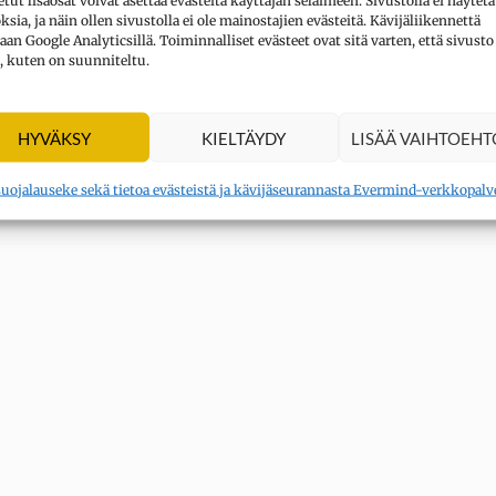
tut lisäosat voivat asettaa evästeitä käyttäjän selaimeen. Sivustolla ei näytetä
sia, ja näin ollen sivustolla ei ole mainostajien evästeitä. Kävijäliikennettä
aan Google Analyticsillä. Toiminnalliset evästeet ovat sitä varten, että sivusto
, kuten on suunniteltu.
HYVÄKSY
KIELTÄYDY
LISÄÄ VAIHTOEHT
suojalauseke sekä tietoa evästeistä ja kävijäseurannasta Evermind-verkkopalv