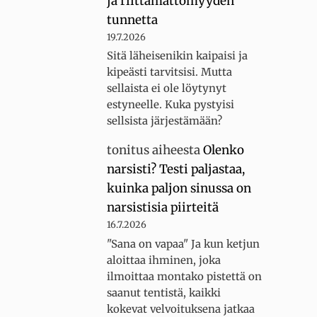
ja riittämättömyyden
tunnetta
19.7.2026
Sitä läheisenikin kaipaisi ja
kipeästi tarvitsisi. Mutta
sellaista ei ole löytynyt
estyneelle. Kuka pystyisi
sellsista järjestämään?
tonitus
aiheesta
Olenko
narsisti? Testi paljastaa,
kuinka paljon sinussa on
narsistisia piirteitä
16.7.2026
"Sana on vapaa" Ja kun ketjun
aloittaa ihminen, joka
ilmoittaa montako pistettä on
saanut tentistä, kaikki
kokevat velvoituksena jatkaa