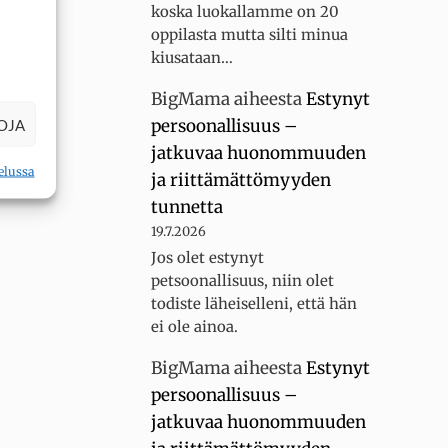
koska luokallamme on 20
oppilasta mutta silti minua
kiusataan…
BigMama
aiheesta
Estynyt
persoonallisuus –
OJA
jatkuvaa huonommuuden
elussa
ja riittämättömyyden
tunnetta
19.7.2026
Jos olet estynyt
petsoonallisuus, niin olet
todiste läheiselleni, että hän
ei ole ainoa.
BigMama
aiheesta
Estynyt
persoonallisuus –
jatkuvaa huonommuuden