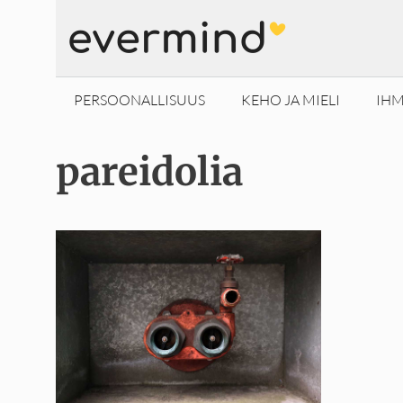
Siirry
sisältöön
PERSOONALLISUUS
KEHO JA MIELI
IHM
pareidolia