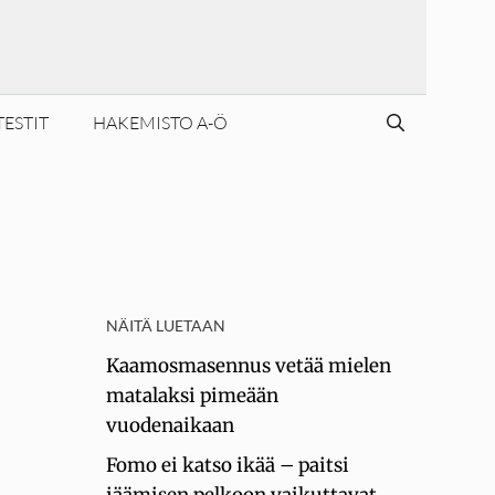
TESTIT
HAKEMISTO A-Ö
NÄITÄ LUETAAN
Kaamosmasennus vetää mielen
matalaksi pimeään
vuodenaikaan
Fomo ei katso ikää – paitsi
jäämisen pelkoon vaikuttavat