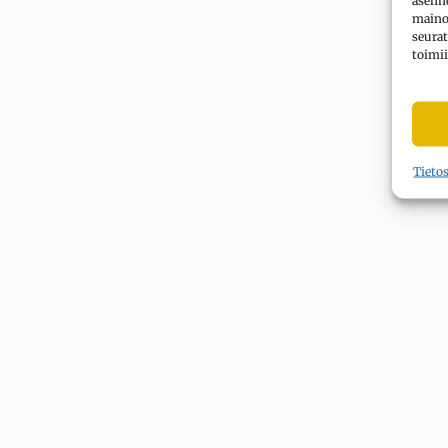
asenne
mainok
seurat
toimii
Tieto