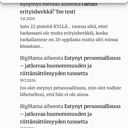
Kysymys merkki
aiheesta
Oletko
erityisherkkä? Tee testi
3.8.2026
Sain 22 pistettä KYLLÄ... tuntuu siltä, ettei
luokassani ole muita erityisherkkiä, koska
luokallamme on 20 oppilasta mutta silti minua
kiusataan…
BigMama
aiheesta
Estynyt persoonallisuus
– jatkuvaa huonommuuden ja
riittämättömyyden tunnetta
19.7.2026
Jos olet estynyt petsoonallisuus, niin olet todiste
läheiselleni, että hän ei ole ainoa.
BigMama
aiheesta
Estynyt persoonallisuus
– jatkuvaa huonommuuden ja
riittämättömyyden tunnetta