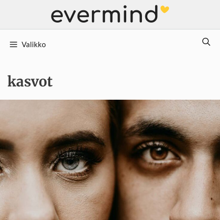
Siirry
sisältöön
Valikko
kasvot