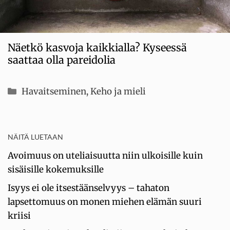
Näetkö kasvoja kaikkialla? Kyseessä
saattaa olla pareidolia
Kategoriat
Havaitseminen
,
Keho ja mieli
NÄITÄ LUETAAN
Avoimuus on uteliaisuutta niin ulkoisille kuin
sisäisille kokemuksille
Isyys ei ole itsestäänselvyys – tahaton
lapsettomuus on monen miehen elämän suuri
kriisi