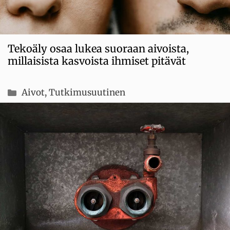
Tekoäly osaa lukea suoraan aivoista,
millaisista kasvoista ihmiset pitävät
Kategoriat
Aivot
,
Tutkimusuutinen