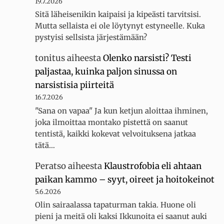
19.7.2026
Sitä läheisenikin kaipaisi ja kipeästi tarvitsisi.
Mutta sellaista ei ole löytynyt estyneelle. Kuka
pystyisi sellsista järjestämään?
tonitus
aiheesta
Olenko narsisti? Testi
paljastaa, kuinka paljon sinussa on
narsistisia piirteitä
16.7.2026
"Sana on vapaa" Ja kun ketjun aloittaa ihminen,
joka ilmoittaa montako pistettä on saanut
tentistä, kaikki kokevat velvoituksena jatkaa
tätä…
Peratso
aiheesta
Klaustrofobia eli ahtaan
paikan kammo – syyt, oireet ja hoitokeinot
5.6.2026
Olin sairaalassa tapaturman takia. Huone oli
pieni ja meitä oli kaksi Ikkunoita ei saanut auki