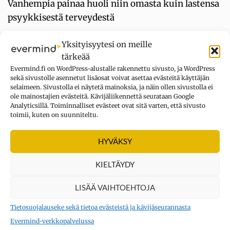
Vanhempia painaa huoli niin omasta kuin lastensa
psyykkisestä terveydestä
Onko sinulla hyvä itsetunto? Tee itsetuntotesti
Yksityisyytesi on meille
Päivähoito ei lisää merkittävästi pienten lasten
tärkeää
stressiä
Evermind.fi on WordPress-alustalle rakennettu sivusto, ja WordPress
sekä sivustolle asennetut lisäosat voivat asettaa evästeitä käyttäjän
Hengittäminen muokkaa aivojamme ja vaikuttaa
selaimeen. Sivustolla ei näytetä mainoksia, ja näin ollen sivustolla ei
ole mainostajien evästeitä. Kävijäliikennettä seurataan Google
ajatteluumme
Analyticsillä. Toiminnalliset evästeet ovat sitä varten, että sivusto
toimii, kuten on suunniteltu.
Suojattomuuden tunnelukko: ”Maailma on
vaarallinen paikka”
HYVÄKSY
Helpotusta masennuksen oireisiin terapeuttisesta
videopelistä?
KIELTÄYDY
LISÄÄ VAIHTOEHTOJA
UUSIMMAT KOMMENTIT
Tietosuojalauseke sekä tietoa evästeistä ja kävijäseurannasta
Evermind-verkkopalvelussa