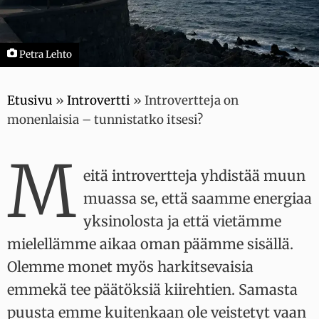
Petra Lehto
Etusivu
»
Introvertti
»
Introvertteja on
monenlaisia – tunnistatko itsesi?
M
eitä introvertteja yhdistää muun
muassa se, että saamme energiaa
yksinolosta ja että vietämme
mielellämme aikaa oman päämme sisällä.
Olemme monet myös harkitsevaisia
emmekä tee päätöksiä kiirehtien. Samasta
puusta emme kuitenkaan ole veistetyt vaan