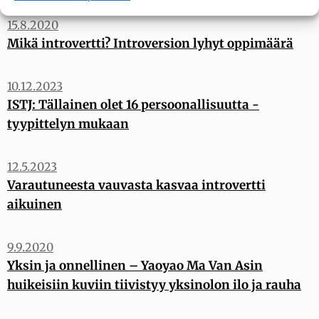
15.8.2020
Mikä introvertti? Introversion lyhyt oppimäärä
10.12.2023
ISTJ: Tällainen olet 16 persoonallisuutta -
tyypittelyn mukaan
12.5.2023
Varautuneesta vauvasta kasvaa introvertti
aikuinen
9.9.2020
Yksin ja onnellinen – Yaoyao Ma Van Asin
huikeisiin kuviin tiivistyy yksinolon ilo ja rauha