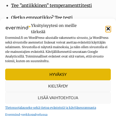
Tee ”antiikkinen” temperamenttitesti
Oletko empaatikko? Tee testi
Yksityisyytesi on meille
Lisää testejä
tärkeää
Evermind.fi on WordPress-alustalle rakennettu sivusto, ja WordPress
sekä sivustolle asennetut lisäosat voivat asettaa evästeitä käyttäjän
selaimeen. Sivustolla ei näytetä mainoksia, ja näin ollen sivustolla ei
ole mainostajien evästeitä. Kävijäliikennettä seurataan Google
Lisää introverteista:
Analyticsillä. Toiminnalliset evästeet ovat sitä varten, että sivusto
toimii, kuten on suunniteltu.
30.4.2019
Introverttivanhemman selviytymisopas – 9
HYVÄKSY
keinoa lastesi lapsuusvuosista selviämiseen
KIELTÄYDY
11.7.2019
LISÄÄ VAIHTOEHTOJA
INFJ: Tällainen olet 16 persoonallisuutta -
Tietosuojalauseke sekä tietoa evästeistä ja kävijäseurannasta
tyypittelyn mukaan
Evermind-verkkopalvelussa