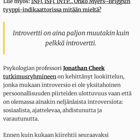
Lue myös:
INFJ, ISFJ, INTP… Onko Myers–Briggsin
tyyppi-indikaattorissa mitään mieltä?
Introvertti on aina paljon muutakin kuin
pelkkä introvertti.
Psykologian professori
Jonathan Cheek
tutkimusryhmineen
on kehittänyt luokittelun,
jonka mukaan introversio ei ole yksitahoinen
persoonallisuuden piirteiden ulottuvuus vaan että
on olemassa ainakin neljänlaista introversiota:
sosiaalista, ajattelevaa, ahdistunutta ja
varautunutta.
Ennen kuin kukaan kiirehtii seuraavaksi