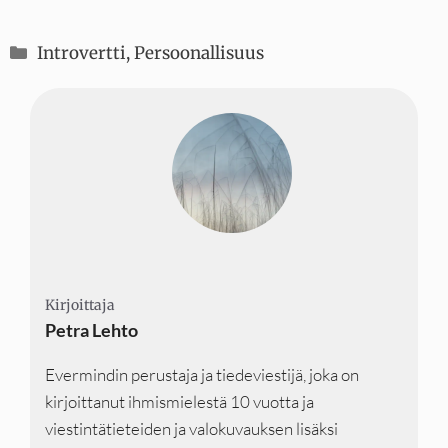
Kategoriat
Introvertti
,
Persoonallisuus
Kirjoittaja
Kirjoittaja
Kirjoittaja
Petra Lehto
Evermindin perustaja ja tiedeviestijä, joka on
kirjoittanut ihmismielestä 10 vuotta ja
viestintätieteiden ja valokuvauksen lisäksi