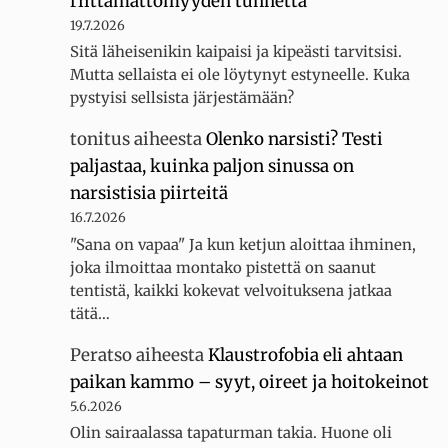
riittämättömyyden tunnetta
19.7.2026
Sitä läheisenikin kaipaisi ja kipeästi tarvitsisi.
Mutta sellaista ei ole löytynyt estyneelle. Kuka
pystyisi sellsista järjestämään?
tonitus
aiheesta
Olenko narsisti? Testi
paljastaa, kuinka paljon sinussa on
narsistisia piirteitä
16.7.2026
"Sana on vapaa" Ja kun ketjun aloittaa ihminen,
joka ilmoittaa montako pistettä on saanut
tentistä, kaikki kokevat velvoituksena jatkaa
tätä…
Peratso
aiheesta
Klaustrofobia eli ahtaan
paikan kammo – syyt, oireet ja hoitokeinot
5.6.2026
Olin sairaalassa tapaturman takia. Huone oli