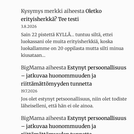
Kysymys merkki
aiheesta
Oletko
erityisherkkä? Tee testi
3.8.2026
Sain 22 pistettä KYLLÄ... tuntuu siltä, ettei
luokassani ole muita erityisherkkiä, koska
luokallamme on 20 oppilasta mutta silti minua
kiusataan…
BigMama
aiheesta
Estynyt persoonallisuus
– jatkuvaa huonommuuden ja
riittämättömyyden tunnetta
19.7.2026
Jos olet estynyt petsoonallisuus, niin olet todiste
läheiselleni, että hän ei ole ainoa.
BigMama
aiheesta
Estynyt persoonallisuus
– jatkuvaa huonommuuden ja