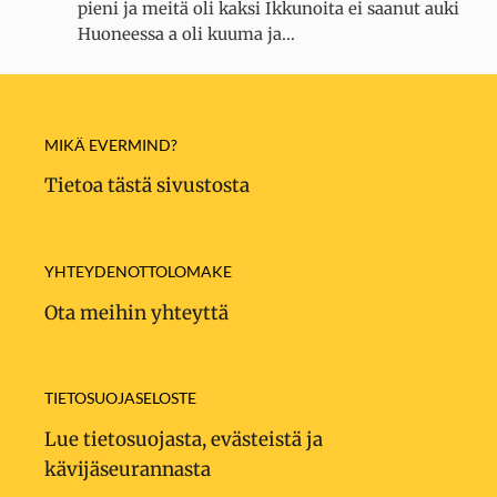
pieni ja meitä oli kaksi Ikkunoita ei saanut auki
Huoneessa a oli kuuma ja…
MIKÄ EVERMIND?
Tietoa tästä sivustosta
YHTEYDENOTTOLOMAKE
Ota meihin yhteyttä
TIETOSUOJASELOSTE
Lue tietosuojasta, evästeistä ja
kävijäseurannasta