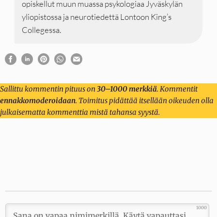
opiskellut muun muassa psykologiaa Jyväskylän
yliopistossa ja neurotiedettä Lontoon King’s
Collegessa.
Sallittu kommentin pituus on
30–1000 merkkiä
. Kommentit
ennakkomoderoidaan
. Toimitus pidättää itsellään oikeuden olla
julkaisematta kommenttia mistä tahansa syystä.
1000