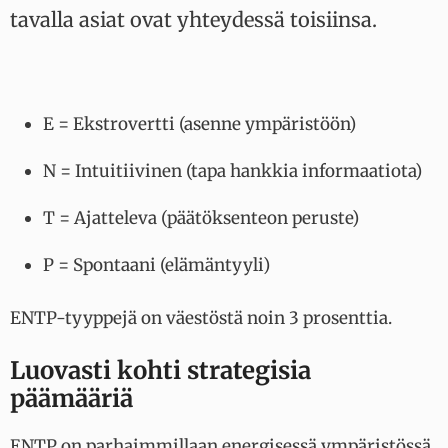
tavalla asiat ovat yhteydessä toisiinsa.
E = Ekstrovertti (asenne ympäristöön)
N = Intuitiivinen (tapa hankkia informaatiota)
T = Ajatteleva (päätöksenteon peruste)
P = Spontaani (elämäntyyli)
ENTP-tyyppejä on väestöstä noin 3 prosenttia.
Luovasti kohti strategisia
päämääriä
ENTP on parhaimmillaan energisessä ympäristössä,