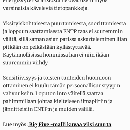
energisyytensä ansiosta he ovat usein myös
varsinaisia käveleviä tietopankkeja.
Yksityiskohtaisesta puurtamisesta, suorittamisesta
ja loppuun saattamisesta ENTP taas ei suuremmin
välitä, sillä saman asian parissa askarteleminen liian
pitkään on pelkästään kyllästyttävää.
Käytännöllisissä hommissa hän ei niin ikään
suuremmin viihdy.
Sensitiivisyys ja toisten tunteiden huomioon
ottaminen ei kuulu tämän persoonallisuustyypin
vahvuuksiin. Loputon into väitellä saattaa
pahimmillaan johtaa kielteiseen ilmapiiriin ja
jännitteisiin ENTP:n ja muiden välillä.
Lue myös:
Big Five -malli kuvaa viisi suurta