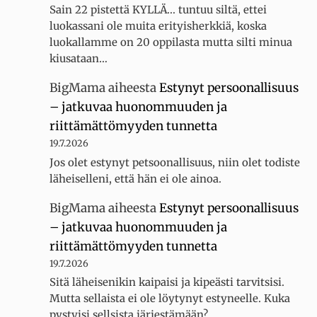
Sain 22 pistettä KYLLÄ... tuntuu siltä, ettei
luokassani ole muita erityisherkkiä, koska
luokallamme on 20 oppilasta mutta silti minua
kiusataan…
BigMama
aiheesta
Estynyt persoonallisuus
– jatkuvaa huonommuuden ja
riittämättömyyden tunnetta
19.7.2026
Jos olet estynyt petsoonallisuus, niin olet todiste
läheiselleni, että hän ei ole ainoa.
BigMama
aiheesta
Estynyt persoonallisuus
– jatkuvaa huonommuuden ja
riittämättömyyden tunnetta
19.7.2026
Sitä läheisenikin kaipaisi ja kipeästi tarvitsisi.
Mutta sellaista ei ole löytynyt estyneelle. Kuka
pystyisi sellsista järjestämään?