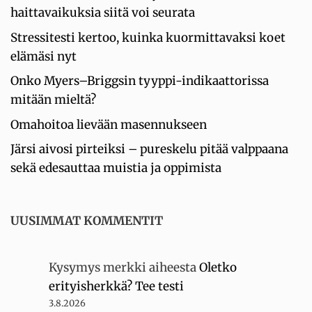
haittavaikuksia siitä voi seurata
Stressitesti kertoo, kuinka kuormittavaksi koet
elämäsi nyt
Onko Myers–Briggsin tyyppi-indikaattorissa
mitään mieltä?
Omahoitoa lievään masennukseen
Järsi aivosi pirteiksi – pureskelu pitää valppaana
sekä edesauttaa muistia ja oppimista
UUSIMMAT KOMMENTIT
Kysymys merkki
aiheesta
Oletko
erityisherkkä? Tee testi
3.8.2026