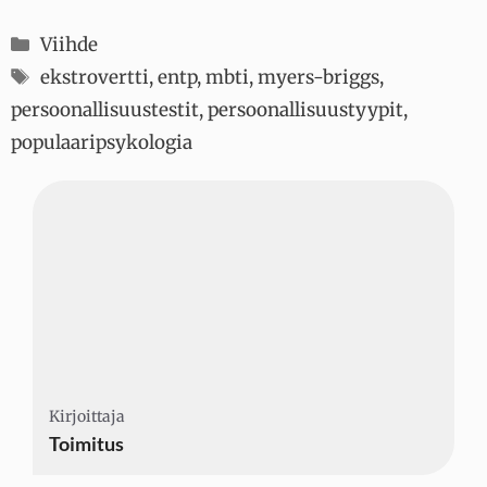
Kategoriat
Viihde
Avainsanat
ekstrovertti
,
entp
,
mbti
,
myers-briggs
,
persoonallisuustestit
,
persoonallisuustyypit
,
populaaripsykologia
Kirjoittaja
Kirjoittaja
Kirjoittaja
Toimitus