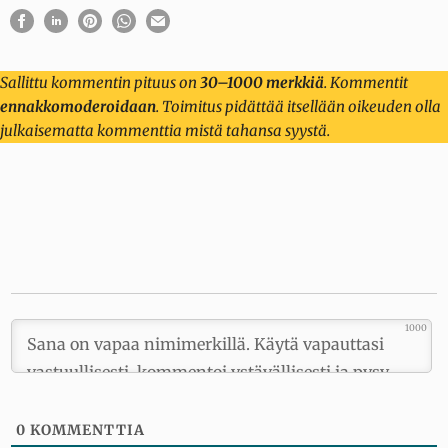
Sallittu kommentin pituus on
30–1000 merkkiä
. Kommentit
ennakkomoderoidaan
. Toimitus pidättää itsellään oikeuden olla
julkaisematta kommenttia mistä tahansa syystä.
1000
0
KOMMENTTIA