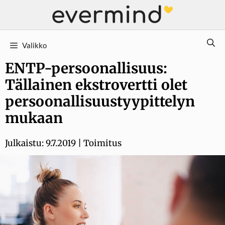
Siirry
sisältöön
Valikko
ENTP-persoonallisuus:
Tällainen ekstrovertti olet
persoonallisuustyypittelyn
mukaan
Julkaistu:
9.7.2019
|
Toimitus