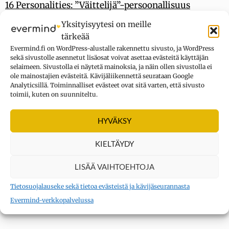
16 Personalities: ”Väittelijä”-persoonallisuus
The Myers & Briggs Foundation
Yksityisyytesi on meille
Mbtionline: ENTP
tärkeää
Evermind.fi on WordPress-alustalle rakennettu sivusto, ja WordPress
sekä sivustolle asennetut lisäosat voivat asettaa evästeitä käyttäjän
Artikkelin kuva: You X Ventures
/Unsplas
h
selaimeen. Sivustolla ei näytetä mainoksia, ja näin ollen sivustolla ei
ole mainostajien evästeitä. Kävijäliikennettä seurataan Google
16 persoonallisuutta -tyypittelyn mukaiset
Analyticsillä. Toiminnalliset evästeet ovat sitä varten, että sivusto
toimii, kuten on suunniteltu.
introvertit:
ISTJ
|
INTJ
|
INFJ
|
ISFJ
|
INTP
|
INFP
|
ISFP
|
HYVÄKSY
ISTP
KIELTÄYDY
16 persoonallisuutta -tyypittelyn mukaiset
LISÄÄ VAIHTOEHTOJA
ekstrovertit:
Tietosuojalauseke sekä tietoa evästeistä ja kävijäseurannasta
ESTJ
|
ENTJ
|
ENFJ
|
ESFJ
|
ENTP
|
ENFP
|
E
Evermind-verkkopalvelussa
SFP
|
ESTP