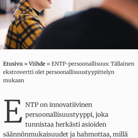
Etusivu
»
Viihde
»
ENTP-persoonallisuus: Tällainen
ekstrovertti olet persoonallisuustyypittelyn
mukaan
E
NTP on innovatiivinen
persoonallisuustyyppi, joka
tunnistaa herkästi asioiden
säännönmukaisuudet ja hahmottaa, millä