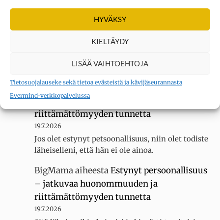
erityisherkkä? Tee testi
HYVÄKSY
3.8.2026
Sain 22 pistettä KYLLÄ... tuntuu siltä, ettei
KIELTÄYDY
luokassani ole muita erityisherkkiä, koska
luokallamme on 20 oppilasta mutta silti minua
LISÄÄ VAIHTOEHTOJA
kiusataan…
Tietosuojalauseke sekä tietoa evästeistä ja kävijäseurannasta
BigMama
aiheesta
Estynyt persoonallisuus
Evermind-verkkopalvelussa
– jatkuvaa huonommuuden ja
riittämättömyyden tunnetta
19.7.2026
Jos olet estynyt petsoonallisuus, niin olet todiste
läheiselleni, että hän ei ole ainoa.
BigMama
aiheesta
Estynyt persoonallisuus
– jatkuvaa huonommuuden ja
riittämättömyyden tunnetta
19.7.2026