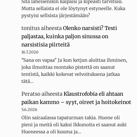
Sitä läheisenikin kaipaisi ja kipeästi tarvitsisi.
Mutta sellaista ei ole löytynyt estyneelle. Kuka
pystyisi sellsista järjestämään?
tonitus
aiheesta
Olenko narsisti? Testi
paljastaa, kuinka paljon sinussa on
narsistisia piirteitä
16.7.2026
"Sana on vapaa" Ja kun ketjun aloittaa ihminen,
joka ilmoittaa montako pistettä on saanut
tentistä, kaikki kokevat velvoituksena jatkaa
tätä…
Peratso
aiheesta
Klaustrofobia eli ahtaan
paikan kammo – syyt, oireet ja hoitokeinot
5.6.2026
Olin sairaalassa tapaturman takia. Huone oli
pieni ja meitä oli kaksi Ikkunoita ei saanut auki
Huoneessa a oli kuuma ja…