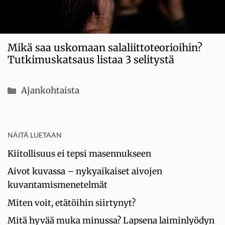
Mikä saa uskomaan salaliittoteorioihin?
Tutkimuskatsaus listaa 3 selitystä
Kategoriat
Ajankohtaista
NÄITÄ LUETAAN
Kiitollisuus ei tepsi masennukseen
Aivot kuvassa – nykyaikaiset aivojen
kuvantamismenetelmät
Miten voit, etätöihin siirtynyt?
Mitä hyvää muka minussa? Lapsena laiminlyödyn