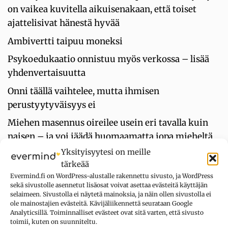
on vaikea kuvitella aikuisenakaan, että toiset
ajattelisivat hänestä hyvää
Ambivertti taipuu moneksi
Psykoedukaatio onnistuu myös verkossa – lisää
yhdenvertaisuutta
Onni täällä vaihtelee, mutta ihmisen
perustyytyväisyys ei
Miehen masennus oireilee usein eri tavalla kuin
naisen – ja voi jäädä huomaamatta jopa mieheltä
itseltään
Yksityisyytesi on meille
tärkeää
Evermind.fi on WordPress-alustalle rakennettu sivusto, ja WordPress
sekä sivustolle asennetut lisäosat voivat asettaa evästeitä käyttäjän
UUSIMMAT KOMMENTIT
selaimeen. Sivustolla ei näytetä mainoksia, ja näin ollen sivustolla ei
ole mainostajien evästeitä. Kävijäliikennettä seurataan Google
Analyticsillä. Toiminnalliset evästeet ovat sitä varten, että sivusto
Kysymys merkki
aiheesta
Oletko
toimii, kuten on suunniteltu.