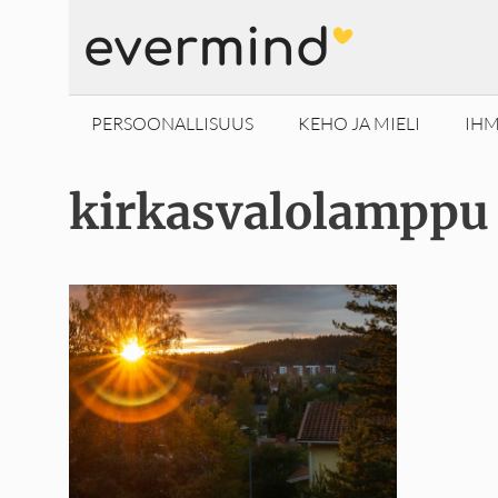
Siirry
sisältöön
PERSOONALLISUUS
KEHO JA MIELI
IHM
kirkasvalolamppu