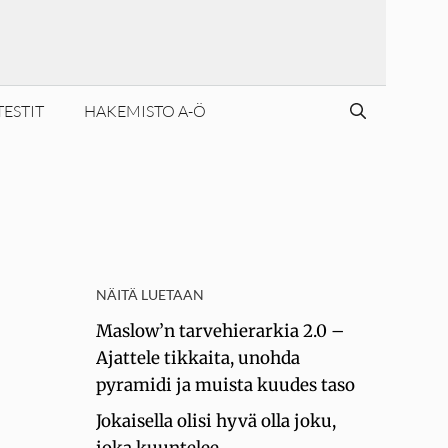
TESTIT
HAKEMISTO A-Ö
NÄITÄ LUETAAN
Maslow’n tarvehierarkia 2.0 –
Ajattele tikkaita, unohda
pyramidi ja muista kuudes taso
Jokaisella olisi hyvä olla joku,
joka kuuntelee