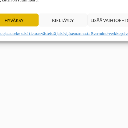
, kuten on suunniteltu.
HYVÄKSY
KIELTÄYDY
LISÄÄ VAIHTOEHT
suojalauseke sekä tietoa evästeistä ja kävijäseurannasta Evermind-verkkopalv