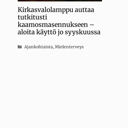
Kirkasvalolamppu auttaa
tutkitusti
kaamosmasennukseen –
aloita käyttö jo syyskuussa
Kategoriat
Ajankohtaista
,
Mielenterveys