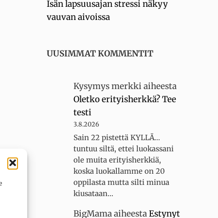
Isän lapsuusajan stressi näkyy
vauvan aivoissa
UUSIMMAT KOMMENTIT
Kysymys merkki
aiheesta
Oletko erityisherkkä? Tee
testi
3.8.2026
Sain 22 pistettä KYLLÄ...
tuntuu siltä, ettei luokassani
ole muita erityisherkkiä,
koska luokallamme on 20
oppilasta mutta silti minua
e
kiusataan…
BigMama
aiheesta
Estynyt