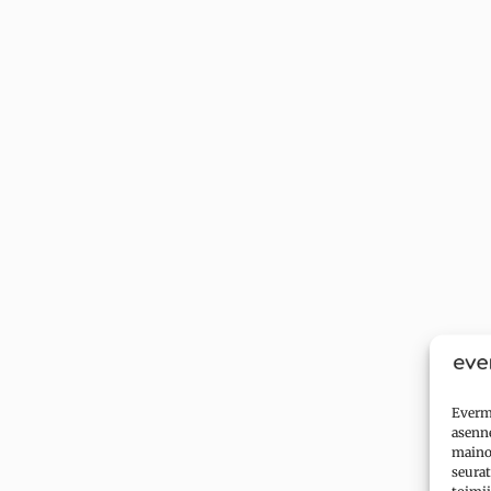
Evermi
asenne
mainok
seurat