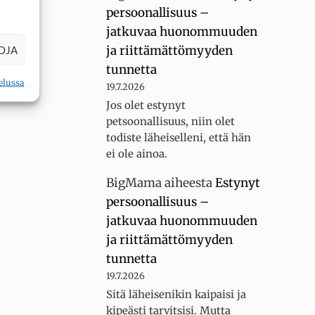
persoonallisuus –
jatkuvaa huonommuuden
ja riittämättömyyden
OJA
tunnetta
elussa
19.7.2026
Jos olet estynyt
petsoonallisuus, niin olet
todiste läheiselleni, että hän
ei ole ainoa.
BigMama
aiheesta
Estynyt
persoonallisuus –
jatkuvaa huonommuuden
ja riittämättömyyden
tunnetta
19.7.2026
Sitä läheisenikin kaipaisi ja
kipeästi tarvitsisi. Mutta