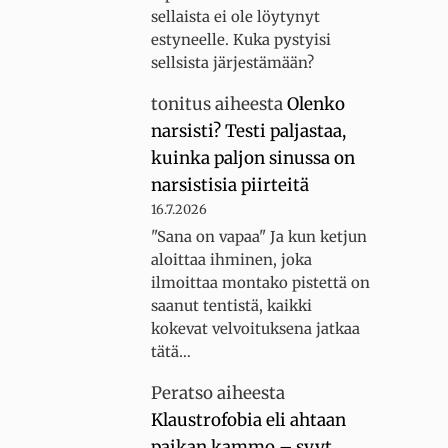
sellaista ei ole löytynyt
estyneelle. Kuka pystyisi
sellsista järjestämään?
tonitus
aiheesta
Olenko
narsisti? Testi paljastaa,
kuinka paljon sinussa on
narsistisia piirteitä
16.7.2026
"Sana on vapaa" Ja kun ketjun
aloittaa ihminen, joka
ilmoittaa montako pistettä on
saanut tentistä, kaikki
kokevat velvoituksena jatkaa
tätä…
Peratso
aiheesta
Klaustrofobia eli ahtaan
paikan kammo – syyt,