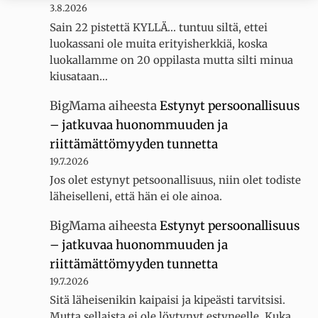
3.8.2026
Sain 22 pistettä KYLLÄ... tuntuu siltä, ettei
luokassani ole muita erityisherkkiä, koska
luokallamme on 20 oppilasta mutta silti minua
kiusataan…
BigMama
aiheesta
Estynyt persoonallisuus
– jatkuvaa huonommuuden ja
riittämättömyyden tunnetta
19.7.2026
Jos olet estynyt petsoonallisuus, niin olet todiste
läheiselleni, että hän ei ole ainoa.
BigMama
aiheesta
Estynyt persoonallisuus
– jatkuvaa huonommuuden ja
riittämättömyyden tunnetta
19.7.2026
Sitä läheisenikin kaipaisi ja kipeästi tarvitsisi.
Mutta sellaista ei ole löytynyt estyneelle. Kuka