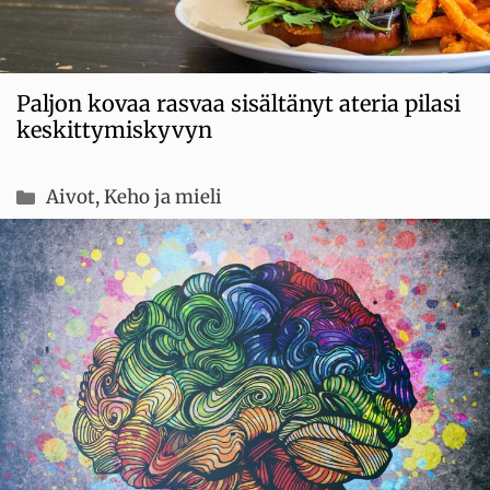
Paljon kovaa rasvaa sisältänyt ateria pilasi
keskittymiskyvyn
Kategoriat
Aivot
,
Keho ja mieli