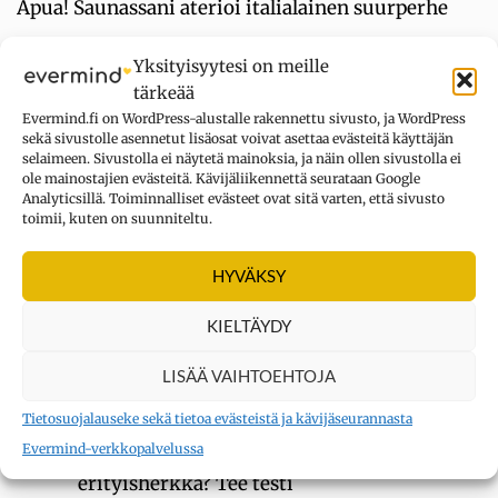
Apua! Saunassani aterioi italialainen suurperhe
ISFP-persoonallisuus: Tällainen introvertti olet
Yksityisyytesi on meille
tyypittelyn mukaan
tärkeää
Ratkaisukeskeisessä psykoterapiassa ratkotaan
Evermind.fi on WordPress-alustalle rakennettu sivusto, ja WordPress
sekä sivustolle asennetut lisäosat voivat asettaa evästeitä käyttäjän
konkreettista ongelmaa
selaimeen. Sivustolla ei näytetä mainoksia, ja näin ollen sivustolla ei
ole mainostajien evästeitä. Kävijäliikennettä seurataan Google
Terveisiä vessasta
Analyticsillä. Toiminnalliset evästeet ovat sitä varten, että sivusto
toimii, kuten on suunniteltu.
Työssään uupunut ei välttämättä ole väsynyt –
pidä silmällä näitä varoitusmerkkejä
HYVÄKSY
Oletko erityisherkkä? Tee testi
KIELTÄYDY
LISÄÄ VAIHTOEHTOJA
UUSIMMAT KOMMENTIT
Tietosuojalauseke sekä tietoa evästeistä ja kävijäseurannasta
Evermind-verkkopalvelussa
Kysymys merkki
aiheesta
Oletko
erityisherkkä? Tee testi