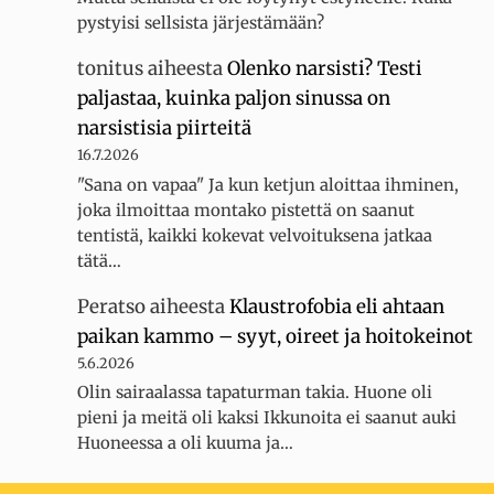
pystyisi sellsista järjestämään?
tonitus
aiheesta
Olenko narsisti? Testi
paljastaa, kuinka paljon sinussa on
narsistisia piirteitä
16.7.2026
"Sana on vapaa" Ja kun ketjun aloittaa ihminen,
joka ilmoittaa montako pistettä on saanut
tentistä, kaikki kokevat velvoituksena jatkaa
tätä…
Peratso
aiheesta
Klaustrofobia eli ahtaan
paikan kammo – syyt, oireet ja hoitokeinot
5.6.2026
Olin sairaalassa tapaturman takia. Huone oli
pieni ja meitä oli kaksi Ikkunoita ei saanut auki
Huoneessa a oli kuuma ja…