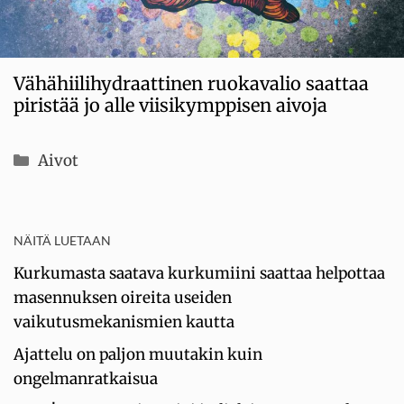
Vähähiilihydraattinen ruokavalio saattaa
piristää jo alle viisikymppisen aivoja
Kategoriat
Aivot
NÄITÄ LUETAAN
Kurkumasta saatava kurkumiini saattaa helpottaa
masennuksen oireita useiden
vaikutusmekanismien kautta
Ajattelu on paljon muutakin kuin
ongelmanratkaisua