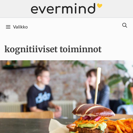
Siirry
sisältöön
Valikko
kognitiiviset toiminnot