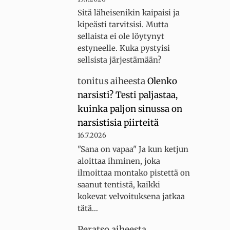
Sitä läheisenikin kaipaisi ja
kipeästi tarvitsisi. Mutta
sellaista ei ole löytynyt
estyneelle. Kuka pystyisi
sellsista järjestämään?
tonitus
aiheesta
Olenko
narsisti? Testi paljastaa,
kuinka paljon sinussa on
narsistisia piirteitä
16.7.2026
"Sana on vapaa" Ja kun ketjun
aloittaa ihminen, joka
ilmoittaa montako pistettä on
saanut tentistä, kaikki
kokevat velvoituksena jatkaa
tätä…
Peratso
aiheesta