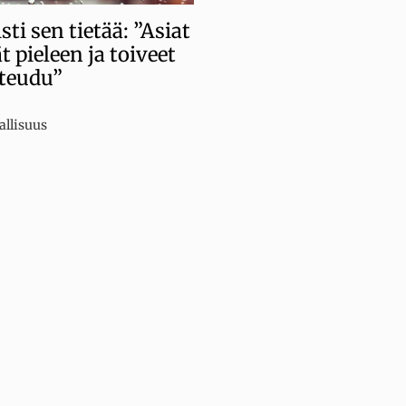
ti sen tietää: ”Asiat
 pieleen ja toiveet
oteudu”
iat
allisuus