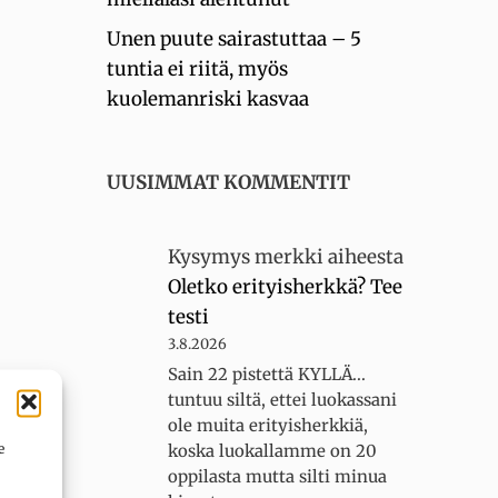
Unen puute sairastuttaa – 5
tuntia ei riitä, myös
kuolemanriski kasvaa
UUSIMMAT KOMMENTIT
Kysymys merkki
aiheesta
Oletko erityisherkkä? Tee
testi
3.8.2026
Sain 22 pistettä KYLLÄ...
tuntuu siltä, ettei luokassani
ole muita erityisherkkiä,
e
koska luokallamme on 20
oppilasta mutta silti minua