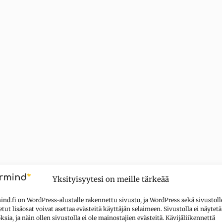
Yksityisyytesi on meille tärkeää
nd.fi on WordPress-alustalle rakennettu sivusto, ja WordPress sekä sivustoll
tut lisäosat voivat asettaa evästeitä käyttäjän selaimeen. Sivustolla ei näytetä
sia, ja näin ollen sivustolla ei ole mainostajien evästeitä. Kävijäliikennettä