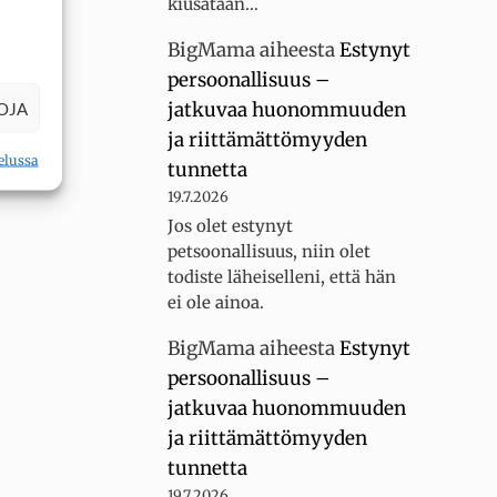
kiusataan…
BigMama
aiheesta
Estynyt
persoonallisuus –
jatkuvaa huonommuuden
OJA
ja riittämättömyyden
elussa
tunnetta
19.7.2026
Jos olet estynyt
petsoonallisuus, niin olet
todiste läheiselleni, että hän
ei ole ainoa.
BigMama
aiheesta
Estynyt
persoonallisuus –
jatkuvaa huonommuuden
ja riittämättömyyden
tunnetta
19.7.2026