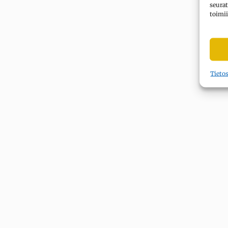
seurat
toimii
Tieto