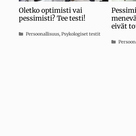
Oletko optimisti vai
Pessimis
pessimisti? Tee testi!
menevät
eivät t
Kategoriat
Persoonallisuus
,
Psykologiset testit
Kategor
Persoon