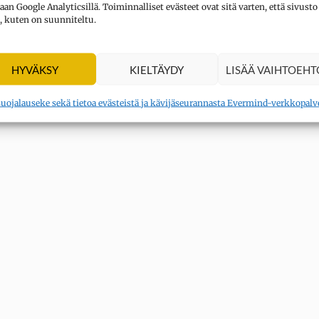
aan Google Analyticsillä. Toiminnalliset evästeet ovat sitä varten, että sivusto
, kuten on suunniteltu.
HYVÄKSY
KIELTÄYDY
LISÄÄ VAIHTOEHT
suojalauseke sekä tietoa evästeistä ja kävijäseurannasta Evermind-verkkopalv