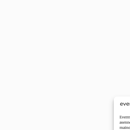
Evermi
asenne
mainok