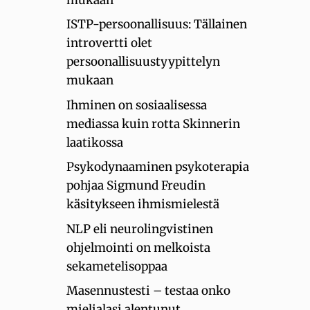
ISTP-persoonallisuus: Tällainen
introvertti olet
persoonallisuustyypittelyn
mukaan
Ihminen on sosiaalisessa
mediassa kuin rotta Skinnerin
laatikossa
Psykodynaaminen psykoterapia
pohjaa Sigmund Freudin
käsitykseen ihmismielestä
NLP eli neurolingvistinen
ohjelmointi on melkoista
sekametelisoppaa
Masennustesti – testaa onko
mielialasi alentunut