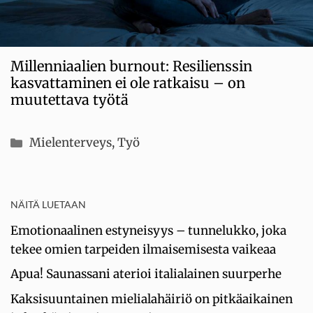
Millenniaalien burnout: Resilienssin
kasvattaminen ei ole ratkaisu – on
muutettava työtä
Kategoriat
Mielenterveys
,
Työ
NÄITÄ LUETAAN
Emotionaalinen estyneisyys – tunnelukko, joka
tekee omien tarpeiden ilmaisemisesta vaikeaa
Apua! Saunassani aterioi italialainen suurperhe
Kaksisuuntainen mielialahäiriö on pitkäaikainen