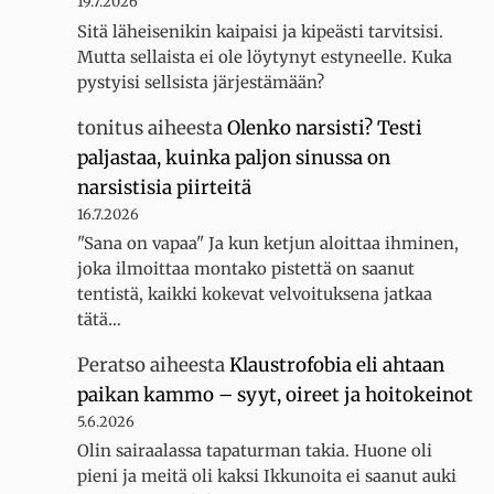
19.7.2026
Sitä läheisenikin kaipaisi ja kipeästi tarvitsisi.
Mutta sellaista ei ole löytynyt estyneelle. Kuka
pystyisi sellsista järjestämään?
tonitus
aiheesta
Olenko narsisti? Testi
paljastaa, kuinka paljon sinussa on
narsistisia piirteitä
16.7.2026
"Sana on vapaa" Ja kun ketjun aloittaa ihminen,
joka ilmoittaa montako pistettä on saanut
tentistä, kaikki kokevat velvoituksena jatkaa
tätä…
Peratso
aiheesta
Klaustrofobia eli ahtaan
paikan kammo – syyt, oireet ja hoitokeinot
5.6.2026
Olin sairaalassa tapaturman takia. Huone oli
pieni ja meitä oli kaksi Ikkunoita ei saanut auki