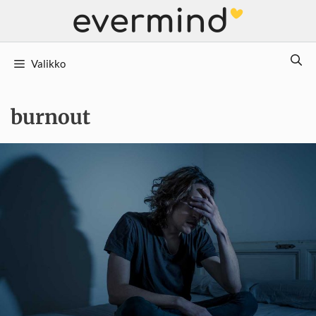
Siirry
sisältöön
Valikko
burnout