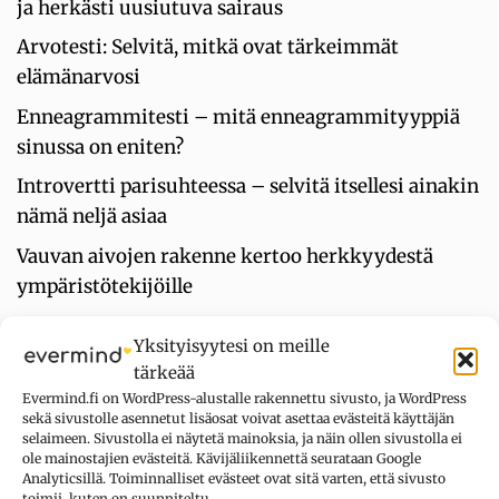
ja herkästi uusiutuva sairaus
Arvotesti: Selvitä, mitkä ovat tärkeimmät
elämänarvosi
Enneagrammitesti – mitä enneagrammityyppiä
sinussa on eniten?
Introvertti parisuhteessa – selvitä itsellesi ainakin
nämä neljä asiaa
Vauvan aivojen rakenne kertoo herkkyydestä
ympäristötekijöille
Big Five -malli kuvaa viisi suurta
Yksityisyytesi on meille
persoonallisuuden piirrettä
tärkeää
Evermind.fi on WordPress-alustalle rakennettu sivusto, ja WordPress
sekä sivustolle asennetut lisäosat voivat asettaa evästeitä käyttäjän
UUSIMMAT KOMMENTIT
selaimeen. Sivustolla ei näytetä mainoksia, ja näin ollen sivustolla ei
ole mainostajien evästeitä. Kävijäliikennettä seurataan Google
Analyticsillä. Toiminnalliset evästeet ovat sitä varten, että sivusto
toimii, kuten on suunniteltu.