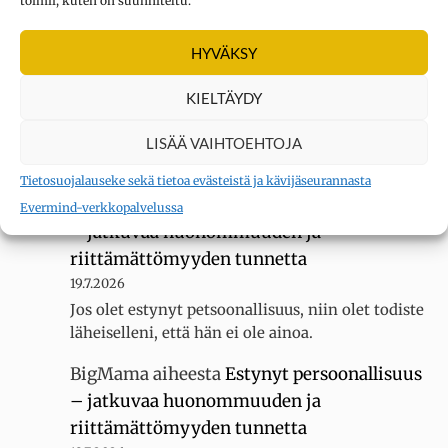
toimii, kuten on suunniteltu.
Kysymys merkki
aiheesta
Oletko
erityisherkkä? Tee testi
HYVÄKSY
3.8.2026
Sain 22 pistettä KYLLÄ... tuntuu siltä, ettei
KIELTÄYDY
luokassani ole muita erityisherkkiä, koska
luokallamme on 20 oppilasta mutta silti minua
LISÄÄ VAIHTOEHTOJA
kiusataan…
Tietosuojalauseke sekä tietoa evästeistä ja kävijäseurannasta
BigMama
aiheesta
Estynyt persoonallisuus
Evermind-verkkopalvelussa
– jatkuvaa huonommuuden ja
riittämättömyyden tunnetta
19.7.2026
Jos olet estynyt petsoonallisuus, niin olet todiste
läheiselleni, että hän ei ole ainoa.
BigMama
aiheesta
Estynyt persoonallisuus
– jatkuvaa huonommuuden ja
riittämättömyyden tunnetta