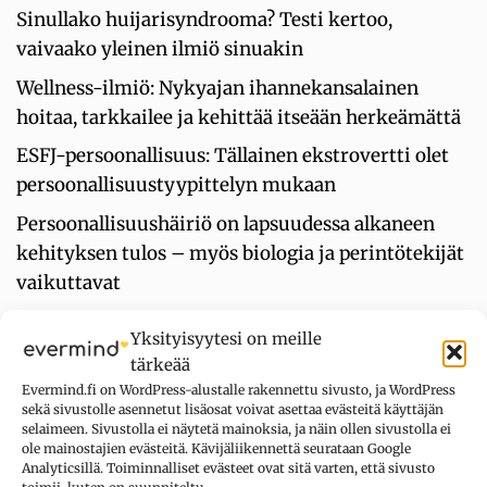
Sinullako huijarisyndrooma? Testi kertoo,
vaivaako yleinen ilmiö sinuakin
Wellness-ilmiö: Nykyajan ihannekansalainen
hoitaa, tarkkailee ja kehittää itseään herkeämättä
ESFJ-persoonallisuus: Tällainen ekstrovertti olet
persoonallisuustyypittelyn mukaan
Persoonallisuushäiriö on lapsuudessa alkaneen
kehityksen tulos – myös biologia ja perintötekijät
vaikuttavat
Työpaikan luovuus syntyy olosuhteista – ei
Yksityisyytesi on meille
yksilösuorituksista
tärkeää
Evermind.fi on WordPress-alustalle rakennettu sivusto, ja WordPress
sekä sivustolle asennetut lisäosat voivat asettaa evästeitä käyttäjän
UUSIMMAT KOMMENTIT
selaimeen. Sivustolla ei näytetä mainoksia, ja näin ollen sivustolla ei
ole mainostajien evästeitä. Kävijäliikennettä seurataan Google
Analyticsillä. Toiminnalliset evästeet ovat sitä varten, että sivusto