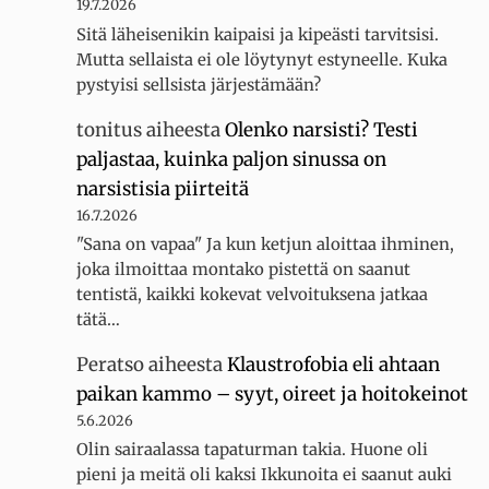
19.7.2026
Sitä läheisenikin kaipaisi ja kipeästi tarvitsisi.
Mutta sellaista ei ole löytynyt estyneelle. Kuka
pystyisi sellsista järjestämään?
tonitus
aiheesta
Olenko narsisti? Testi
paljastaa, kuinka paljon sinussa on
narsistisia piirteitä
16.7.2026
"Sana on vapaa" Ja kun ketjun aloittaa ihminen,
joka ilmoittaa montako pistettä on saanut
tentistä, kaikki kokevat velvoituksena jatkaa
tätä…
Peratso
aiheesta
Klaustrofobia eli ahtaan
paikan kammo – syyt, oireet ja hoitokeinot
5.6.2026
Olin sairaalassa tapaturman takia. Huone oli
pieni ja meitä oli kaksi Ikkunoita ei saanut auki