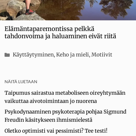
Elämäntaparemontissa pelkkä
tahdonvoima ja haluaminen eivät riitä
Kategoriat
Käyttäytyminen
,
Keho ja mieli
,
Motiivit
NÄITÄ LUETAAN
Taipumus sairastua metaboliseen oireyhtymään
vaikuttaa aivotoimintaan jo nuorena
Psykodynaaminen psykoterapia pohjaa Sigmund
Freudin käsitykseen ihmismielestä
Oletko optimisti vai pessimisti? Tee testi!