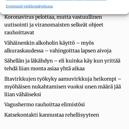
itsestämme?
Evermind-verkkopalvelussa
Koronavirus pelottaa, mutta vastuullinen
uutisointi ja viranomaisten selkeät ohjeet
rauhoittavat
Vähäinenkin alkoholin käyttö – myös
alkuraskaudessa – vahingoittaa lapsen aivoja
Sähellän ja läkähdyn – eli kuinka käy kun yrittää
tehdä liian monta asiaa yhtä aikaa
Iltavirkkujen työkyky aamuvirkkuja heikompi –
myöhäisen nukahtamisen vuoksi unen määrä jää
liian vähäiseksi
Vagushermo rauhoittaa elimistösi
Katsekontakti kannustaa rehellisyyteen