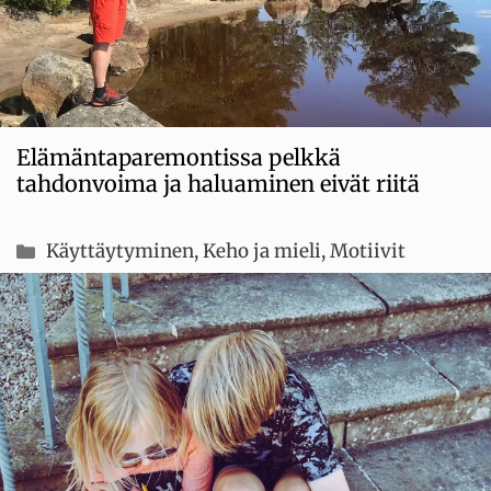
Elämäntaparemontissa pelkkä
tahdonvoima ja haluaminen eivät riitä
Kategoriat
Käyttäytyminen
,
Keho ja mieli
,
Motiivit