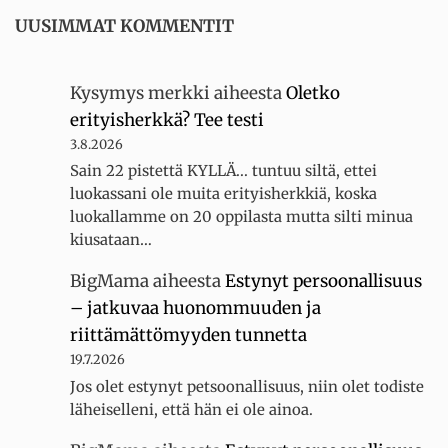
UUSIMMAT KOMMENTIT
Kysymys merkki
aiheesta
Oletko
erityisherkkä? Tee testi
3.8.2026
Sain 22 pistettä KYLLÄ... tuntuu siltä, ettei
luokassani ole muita erityisherkkiä, koska
luokallamme on 20 oppilasta mutta silti minua
kiusataan…
BigMama
aiheesta
Estynyt persoonallisuus
– jatkuvaa huonommuuden ja
riittämättömyyden tunnetta
19.7.2026
Jos olet estynyt petsoonallisuus, niin olet todiste
läheiselleni, että hän ei ole ainoa.