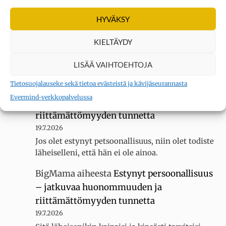
erityisherkkä? Tee testi
HYVÄKSY
3.8.2026
Sain 22 pistettä KYLLÄ... tuntuu siltä, ettei
KIELTÄYDY
luokassani ole muita erityisherkkiä, koska
luokallamme on 20 oppilasta mutta silti minua
LISÄÄ VAIHTOEHTOJA
kiusataan…
Tietosuojalauseke sekä tietoa evästeistä ja kävijäseurannasta
BigMama
aiheesta
Estynyt persoonallisuus
Evermind-verkkopalvelussa
– jatkuvaa huonommuuden ja
riittämättömyyden tunnetta
19.7.2026
Jos olet estynyt petsoonallisuus, niin olet todiste
läheiselleni, että hän ei ole ainoa.
BigMama
aiheesta
Estynyt persoonallisuus
– jatkuvaa huonommuuden ja
riittämättömyyden tunnetta
19.7.2026