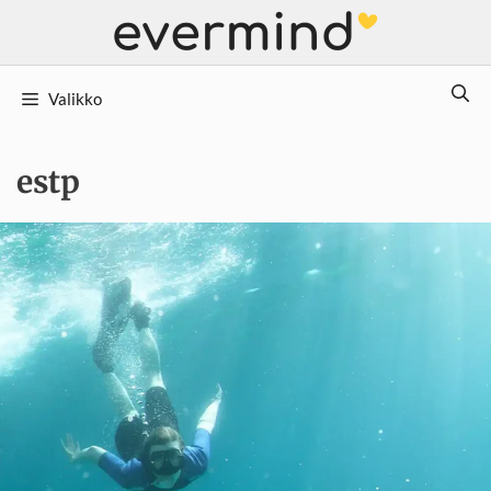
Siirry
sisältöön
Valikko
estp