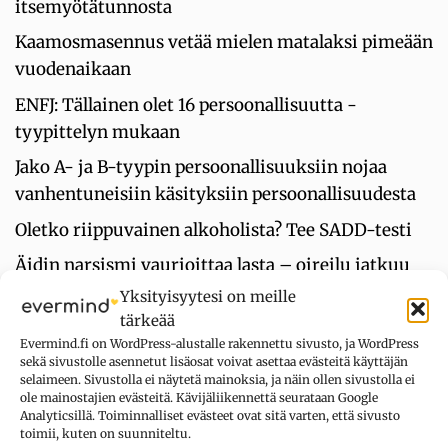
itsemyötätunnosta
Kaamosmasennus vetää mielen matalaksi pimeään
vuodenaikaan
ENFJ: Tällainen olet 16 persoonallisuutta -
tyypittelyn mukaan
Jako A- ja B-tyypin persoonallisuuksiin nojaa
vanhentuneisiin käsityksiin persoonallisuudesta
Oletko riippuvainen alkoholista? Tee SADD-testi
Äidin narsismi vaurioittaa lasta – oireilu jatkuu
pitkälle aikuisuuteen
Yksityisyytesi on meille
tärkeää
Evermind.fi on WordPress-alustalle rakennettu sivusto, ja WordPress
sekä sivustolle asennetut lisäosat voivat asettaa evästeitä käyttäjän
UUSIMMAT KOMMENTIT
selaimeen. Sivustolla ei näytetä mainoksia, ja näin ollen sivustolla ei
ole mainostajien evästeitä. Kävijäliikennettä seurataan Google
Analyticsillä. Toiminnalliset evästeet ovat sitä varten, että sivusto
Kysymys merkki
aiheesta
Oletko
toimii, kuten on suunniteltu.