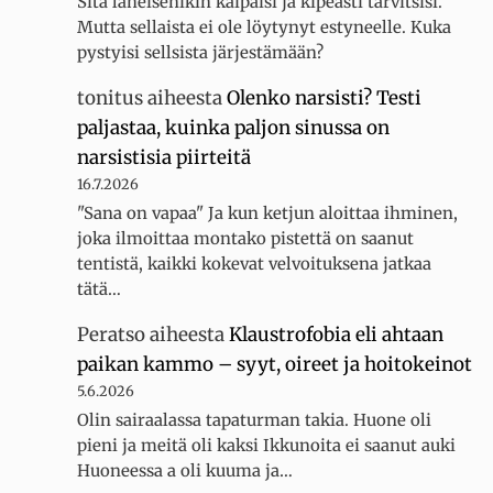
Sitä läheisenikin kaipaisi ja kipeästi tarvitsisi.
Mutta sellaista ei ole löytynyt estyneelle. Kuka
pystyisi sellsista järjestämään?
tonitus
aiheesta
Olenko narsisti? Testi
paljastaa, kuinka paljon sinussa on
narsistisia piirteitä
16.7.2026
"Sana on vapaa" Ja kun ketjun aloittaa ihminen,
joka ilmoittaa montako pistettä on saanut
tentistä, kaikki kokevat velvoituksena jatkaa
tätä…
Peratso
aiheesta
Klaustrofobia eli ahtaan
paikan kammo – syyt, oireet ja hoitokeinot
5.6.2026
Olin sairaalassa tapaturman takia. Huone oli
pieni ja meitä oli kaksi Ikkunoita ei saanut auki
Huoneessa a oli kuuma ja…