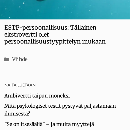
ESTP-persoonallisuus: Tällainen
ekstrovertti olet
persoonallisuustyypittelyn mukaan
Kategoriat
Viihde
NÄITÄ LUETAAN
Ambivertti taipuu moneksi
Mitä psykologiset testit pystyvät paljastamaan
ihmisestä?
”Se on itsesääliä” – ja muita myyttejä