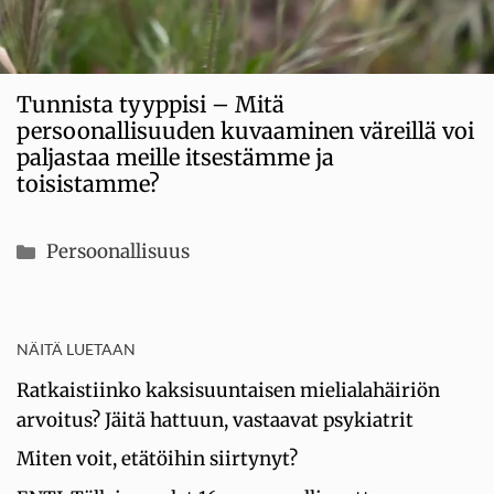
Tunnista tyyppisi – Mitä
persoonallisuuden kuvaaminen väreillä voi
paljastaa meille itsestämme ja
toisistamme?
Kategoriat
Persoonallisuus
NÄITÄ LUETAAN
Ratkaistiinko kaksisuuntaisen mielialahäiriön
arvoitus? Jäitä hattuun, vastaavat psykiatrit
Miten voit, etätöihin siirtynyt?