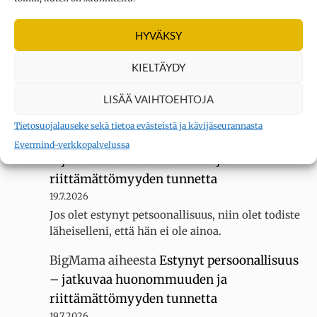
Kysymys merkki
aiheesta
Oletko
erityisherkkä? Tee testi
HYVÄKSY
3.8.2026
Sain 22 pistettä KYLLÄ... tuntuu siltä, ettei
KIELTÄYDY
luokassani ole muita erityisherkkiä, koska
luokallamme on 20 oppilasta mutta silti minua
LISÄÄ VAIHTOEHTOJA
kiusataan…
Tietosuojalauseke sekä tietoa evästeistä ja kävijäseurannasta
BigMama
aiheesta
Estynyt persoonallisuus
Evermind-verkkopalvelussa
– jatkuvaa huonommuuden ja
riittämättömyyden tunnetta
19.7.2026
Jos olet estynyt petsoonallisuus, niin olet todiste
läheiselleni, että hän ei ole ainoa.
BigMama
aiheesta
Estynyt persoonallisuus
– jatkuvaa huonommuuden ja
riittämättömyyden tunnetta
19.7.2026