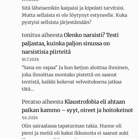
Sitä läheisenikin kaipaisi ja kipeästi tarvitsisi.
Mutta sellaista ei ole löytynyt estyneelle. Kuka
pystyisi sellsista järjestämään?
tonitus
aiheesta
Olenko narsisti? Testi
paljastaa, kuinka paljon sinussa on
narsistisia piirteitä
16.7.2026
"Sana on vapaa" Ja kun ketjun aloittaa ihminen,
joka ilmoittaa montako pistettä on saanut
tentistä, kaikki kokevat velvoituksena jatkaa
tätä…
Peratso
aiheesta
Klaustrofobia eli ahtaan
paikan kammo – syyt, oireet ja hoitokeinot
5.6.2026
Olin sairaalassa tapaturman takia. Huone oli
pieni ja meitä oli kaksi Ikkunoita ei saanut auki