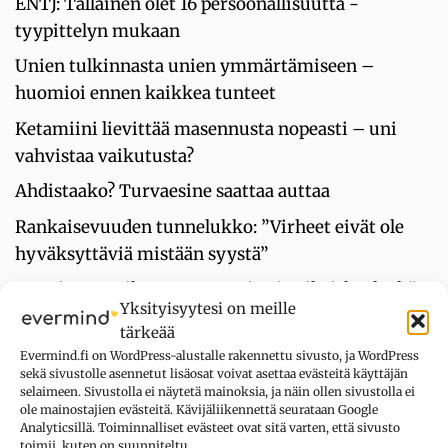
ENTJ: Tällainen olet 16 persoonallisuutta -
tyypittelyn mukaan
Unien tulkinnasta unien ymmärtämiseen –
huomioi ennen kaikkea tunteet
Ketamiini lievittää masennusta nopeasti – uni
vahvistaa vaikutusta?
Ahdistaako? Turvaesine saattaa auttaa
Rankaisevuuden tunnelukko: ”Virheet eivät ole
hyväksyttäviä mistään syystä”
Kaunis saa paikan – mutta ei vain siksi, koska hän
Yksityisyytesi on meille
on kaunis
tärkeää
Evermind.fi on WordPress-alustalle rakennettu sivusto, ja WordPress
sekä sivustolle asennetut lisäosat voivat asettaa evästeitä käyttäjän
UUSIMMAT KOMMENTIT
selaimeen. Sivustolla ei näytetä mainoksia, ja näin ollen sivustolla ei
ole mainostajien evästeitä. Kävijäliikennettä seurataan Google
Analyticsillä. Toiminnalliset evästeet ovat sitä varten, että sivusto
toimii, kuten on suunniteltu.