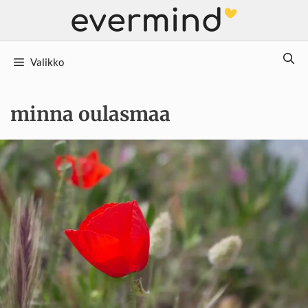
Siirry
sisältöön
Valikko
minna oulasmaa