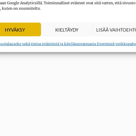
aan Google Analyticsillä. Toiminnalliset evästeet ovat sitä varten, että sivusto
, kuten on suunniteltu.
HYVÄKSY
KIELTÄYDY
LISÄÄ VAIHTOEHT
suojalauseke sekä tietoa evästeistä ja kävijäseurannasta Evermind-verkkopalv