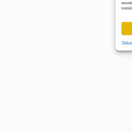
seurat
toimii
Tieto