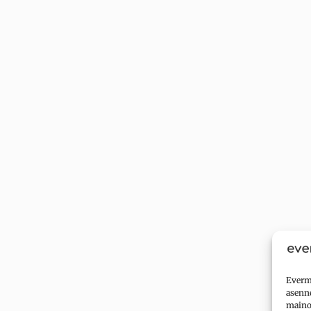
Evermi
asenne
mainok