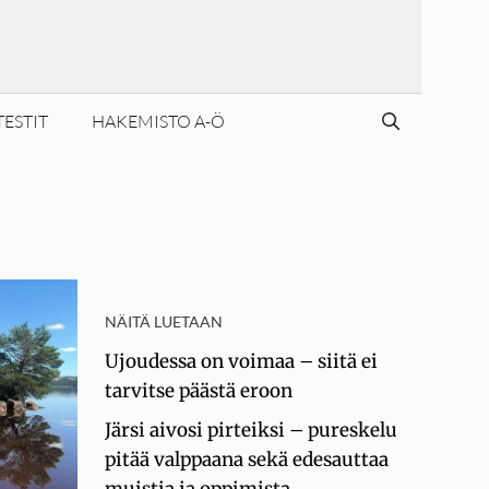
TESTIT
HAKEMISTO A-Ö
NÄITÄ LUETAAN
Ujoudessa on voimaa – siitä ei
tarvitse päästä eroon
Järsi aivosi pirteiksi – pureskelu
pitää valppaana sekä edesauttaa
muistia ja oppimista