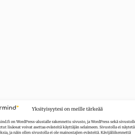
Yksityisyytesi on meille tärkeää
nd.fi on WordPress-alustalle rakennettu sivusto, ja WordPress sekä sivustoll
tut lisäosat voivat asettaa evästeitä käyttäjän selaimeen. Sivustolla ei näytetä
sia, ja näin ollen sivustolla ei ole mainostajien evästeitä. Kävijäliikennettä