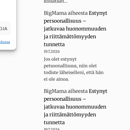
kiusataan…
BigMama
aiheesta
Estynyt
persoonallisuus –
jatkuvaa huonommuuden
OJA
ja riittämättömyyden
elussa
tunnetta
19.7.2026
Jos olet estynyt
petsoonallisuus, niin olet
todiste läheiselleni, että hän
ei ole ainoa.
BigMama
aiheesta
Estynyt
persoonallisuus –
jatkuvaa huonommuuden
ja riittämättömyyden
tunnetta
19.7.2026