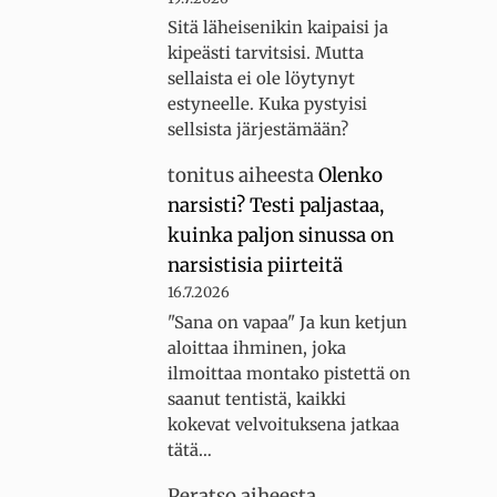
Sitä läheisenikin kaipaisi ja
kipeästi tarvitsisi. Mutta
sellaista ei ole löytynyt
estyneelle. Kuka pystyisi
sellsista järjestämään?
tonitus
aiheesta
Olenko
narsisti? Testi paljastaa,
kuinka paljon sinussa on
narsistisia piirteitä
16.7.2026
"Sana on vapaa" Ja kun ketjun
aloittaa ihminen, joka
ilmoittaa montako pistettä on
saanut tentistä, kaikki
kokevat velvoituksena jatkaa
tätä…
Peratso
aiheesta