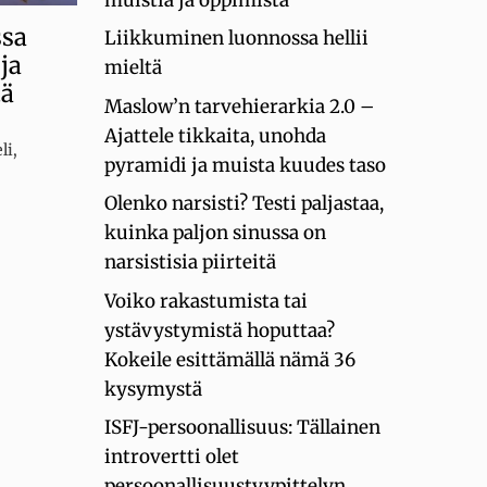
ssa
Liikkuminen luonnossa hellii
ja
mieltä
tä
Maslow’n tarvehierarkia 2.0 –
Ajattele tikkaita, unohda
li
,
pyramidi ja muista kuudes taso
Olenko narsisti? Testi paljastaa,
kuinka paljon sinussa on
narsistisia piirteitä
Voiko rakastumista tai
ystävystymistä hoputtaa?
Kokeile esittämällä nämä 36
kysymystä
ISFJ-persoonallisuus: Tällainen
introvertti olet
persoonallisuustyypittelyn