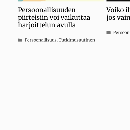
Voiko 
Persoonallisuuden
jos vai
piirteisiin voi vaikuttaa
harjoittelun avulla
Kategor
Persoon
Kategoriat
Persoonallisuus
,
Tutkimusuutinen