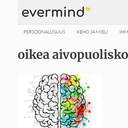
Siirry
sisältöön
PERSOONALLISUUS
KEHO JA MIELI
IHM
oikea aivopuolisk