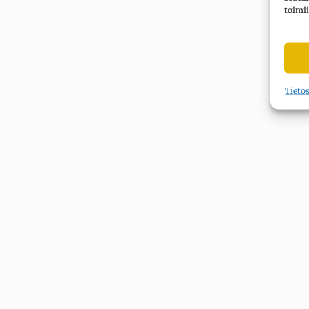
toimii
Tieto