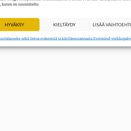
, kuten on suunniteltu.
HYVÄKSY
KIELTÄYDY
LISÄÄ VAIHTOEHT
suojalauseke sekä tietoa evästeistä ja kävijäseurannasta Evermind-verkkopalv