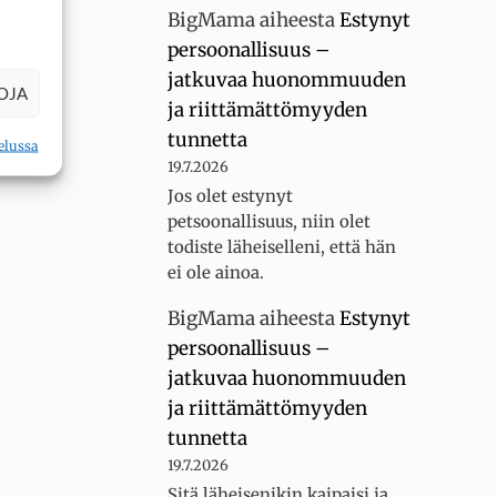
BigMama
aiheesta
Estynyt
persoonallisuus –
jatkuvaa huonommuuden
OJA
ja riittämättömyyden
tunnetta
elussa
19.7.2026
Jos olet estynyt
petsoonallisuus, niin olet
todiste läheiselleni, että hän
ei ole ainoa.
BigMama
aiheesta
Estynyt
persoonallisuus –
jatkuvaa huonommuuden
ja riittämättömyyden
tunnetta
19.7.2026
Sitä läheisenikin kaipaisi ja