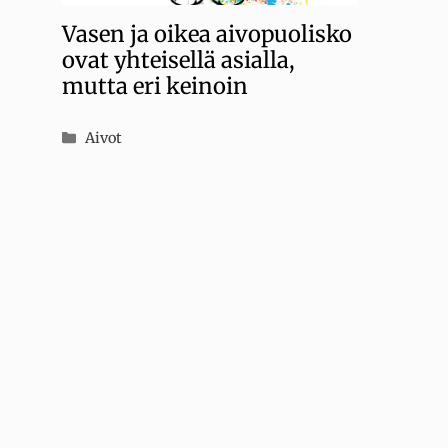
Vasen ja oikea aivopuolisko
ovat yhteisellä asialla,
mutta eri keinoin
Kategoriat
Aivot