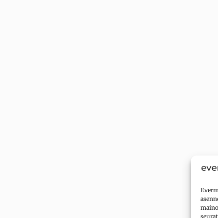
Evermi
asenne
mainok
seurat