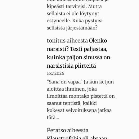
kipeästi tarvitsisi. Mutta
sellaista ei ole löytynyt
estyneelle. Kuka pystyisi
sellsista järjestämään?
tonitus
aiheesta
Olenko
narsisti? Testi paljastaa,
kuinka paljon sinussa on
narsistisia piirteitä
16.7.2026
"Sana on vapaa" Ja kun ketjun
aloittaa ihminen, joka
ilmoittaa montako pistettä on
saanut tentistä, kaikki
kokevat velvoituksena jatkaa
tätä…
Peratso
aiheesta
Klaustrofobia eli ahtaan