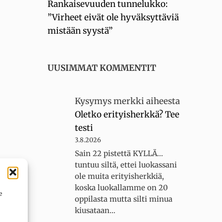
Rankaisevuuden tunnelukko:
”Virheet eivät ole hyväksyttäviä
mistään syystä”
UUSIMMAT KOMMENTIT
Kysymys merkki
aiheesta
Oletko erityisherkkä? Tee
testi
3.8.2026
Sain 22 pistettä KYLLÄ...
tuntuu siltä, ettei luokassani
ole muita erityisherkkiä,
koska luokallamme on 20
e
oppilasta mutta silti minua
kiusataan…