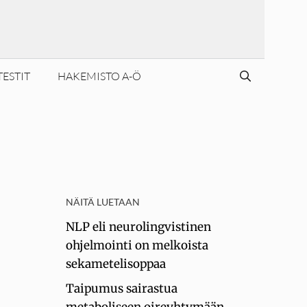
TESTIT
HAKEMISTO A-Ö
NÄITÄ LUETAAN
NLP eli neurolingvistinen
ohjelmointi on melkoista
sekametelisoppaa
Taipumus sairastua
metaboliseen oireyhtymään