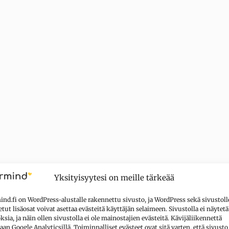
Yksityisyytesi on meille tärkeää
nd.fi on WordPress-alustalle rakennettu sivusto, ja WordPress sekä sivustoll
tut lisäosat voivat asettaa evästeitä käyttäjän selaimeen. Sivustolla ei näytetä
sia, ja näin ollen sivustolla ei ole mainostajien evästeitä. Kävijäliikennettä
aan Google Analyticsillä. Toiminnalliset evästeet ovat sitä varten, että sivusto