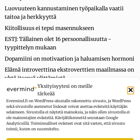
Luovuuteen kannustaminen työpaikalla vaatii
taitoa ja herkkyyttä
Kiitollisuus ei tepsi masennukseen
ESTJ: Tällainen olet 16 persoonallisuutta -
tyypittelyn mukaan
Dopamiini on motivaation ja haluamisen hormoni
Elämä introverttina ekstroverttien maailmassa on
yhtä itsensä ylittämistä
Yksityisyytesi on meille
tärkeää
UUSIMMAT KOMMENTIT
Evermind.fi on WordPress-alustalle rakennettu sivusto, ja WordPress
sekä sivustolle asennetut lisäosat voivat asettaa evästeitä käyttäjän
selaimeen. Sivustolla ei näytetä mainoksia, ja näin ollen sivustolla ei
ole mainostajien evästeitä. Kävijäliikennettä seurataan Google
Kysymys merkki
aiheesta
Oletko
Analyticsillä. Toiminnalliset evästeet ovat sitä varten, että sivusto
toimii, kuten on suunniteltu.
erityisherkkä? Tee testi
3.8.2026