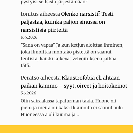
pystyisi sellsista järjestämään?
tonitus
aiheesta
Olenko narsisti? Testi
paljastaa, kuinka paljon sinussa on
narsistisia piirteitä
16.7.2026
"Sana on vapaa" Ja kun ketjun aloittaa ihminen,
joka ilmoittaa montako pistettä on saanut
tentistä, kaikki kokevat velvoituksena jatkaa
tätä…
Peratso
aiheesta
Klaustrofobia eli ahtaan
paikan kammo – syyt, oireet ja hoitokeinot
5.6.2026
Olin sairaalassa tapaturman takia. Huone oli
pieni ja meitä oli kaksi Ikkunoita ei saanut auki
Huoneessa a oli kuuma ja…