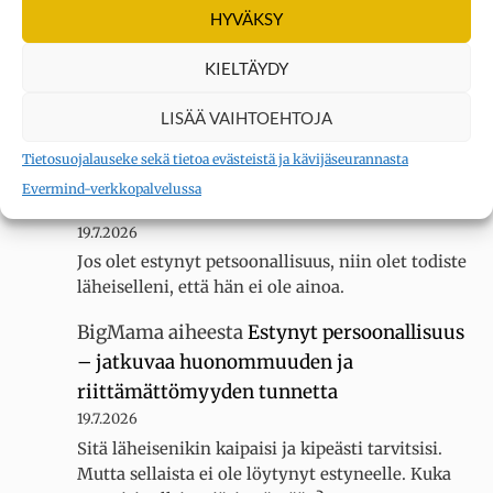
HYVÄKSY
Sain 22 pistettä KYLLÄ... tuntuu siltä, ettei
luokassani ole muita erityisherkkiä, koska
KIELTÄYDY
luokallamme on 20 oppilasta mutta silti minua
kiusataan…
LISÄÄ VAIHTOEHTOJA
BigMama
aiheesta
Estynyt persoonallisuus
Tietosuojalauseke sekä tietoa evästeistä ja kävijäseurannasta
– jatkuvaa huonommuuden ja
Evermind-verkkopalvelussa
riittämättömyyden tunnetta
19.7.2026
Jos olet estynyt petsoonallisuus, niin olet todiste
läheiselleni, että hän ei ole ainoa.
BigMama
aiheesta
Estynyt persoonallisuus
– jatkuvaa huonommuuden ja
riittämättömyyden tunnetta
19.7.2026
Sitä läheisenikin kaipaisi ja kipeästi tarvitsisi.
Mutta sellaista ei ole löytynyt estyneelle. Kuka