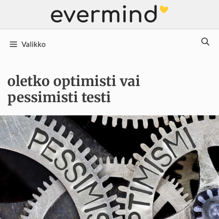
Siirry
sisältöön
Valikko
oletko optimisti vai
pessimisti testi