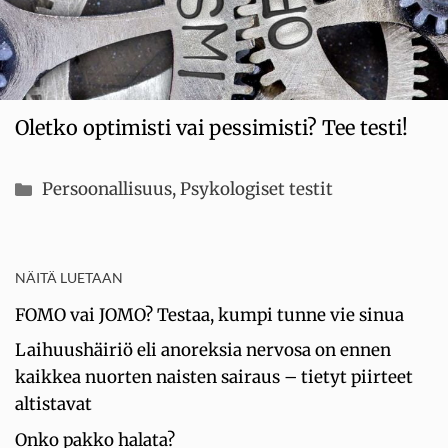
Oletko optimisti vai pessimisti? Tee testi!
Kategoriat
Persoonallisuus
,
Psykologiset testit
NÄITÄ LUETAAN
FOMO vai JOMO? Testaa, kumpi tunne vie sinua
Laihuushäiriö eli anoreksia nervosa on ennen
kaikkea nuorten naisten sairaus – tietyt piirteet
altistavat
Onko pakko halata?