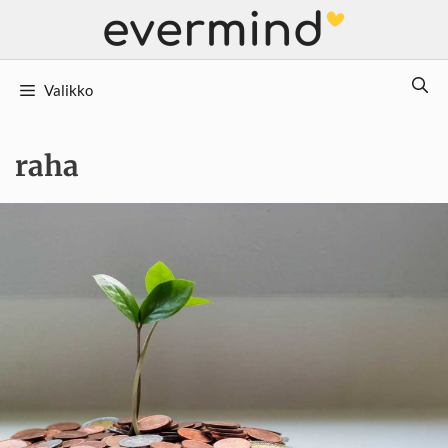
Siirry
sisältöön
Valikko
raha