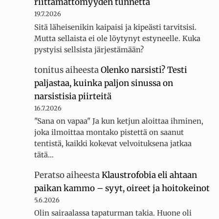
riittämättömyyden tunnetta
19.7.2026
Sitä läheisenikin kaipaisi ja kipeästi tarvitsisi.
Mutta sellaista ei ole löytynyt estyneelle. Kuka
pystyisi sellsista järjestämään?
tonitus
aiheesta
Olenko narsisti? Testi
paljastaa, kuinka paljon sinussa on
narsistisia piirteitä
16.7.2026
"Sana on vapaa" Ja kun ketjun aloittaa ihminen,
joka ilmoittaa montako pistettä on saanut
tentistä, kaikki kokevat velvoituksena jatkaa
tätä…
Peratso
aiheesta
Klaustrofobia eli ahtaan
paikan kammo – syyt, oireet ja hoitokeinot
5.6.2026
Olin sairaalassa tapaturman takia. Huone oli