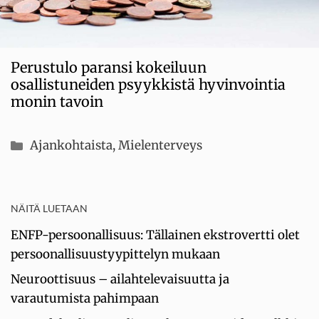
Perustulo paransi kokeiluun
osallistuneiden psyykkistä hyvinvointia
monin tavoin
Kategoriat
Ajankohtaista
,
Mielenterveys
NÄITÄ LUETAAN
ENFP-persoonallisuus: Tällainen ekstrovertti olet
persoonallisuustyypittelyn mukaan
Neuroottisuus – ailahtelevaisuutta ja
varautumista pahimpaan