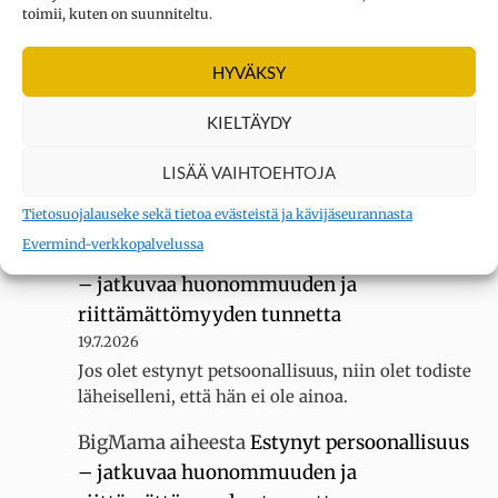
toimii, kuten on suunniteltu.
Kysymys merkki
aiheesta
Oletko
HYVÄKSY
erityisherkkä? Tee testi
3.8.2026
KIELTÄYDY
Sain 22 pistettä KYLLÄ... tuntuu siltä, ettei
luokassani ole muita erityisherkkiä, koska
LISÄÄ VAIHTOEHTOJA
luokallamme on 20 oppilasta mutta silti minua
kiusataan…
Tietosuojalauseke sekä tietoa evästeistä ja kävijäseurannasta
Evermind-verkkopalvelussa
BigMama
aiheesta
Estynyt persoonallisuus
– jatkuvaa huonommuuden ja
riittämättömyyden tunnetta
19.7.2026
Jos olet estynyt petsoonallisuus, niin olet todiste
läheiselleni, että hän ei ole ainoa.
BigMama
aiheesta
Estynyt persoonallisuus
– jatkuvaa huonommuuden ja