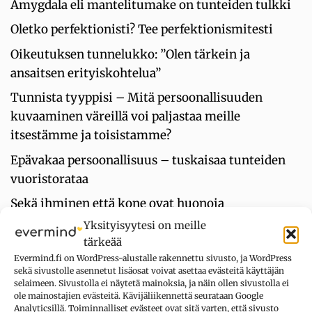
Amygdala eli mantelitumake on tunteiden tulkki
Oletko perfektionisti? Tee perfektionismitesti
Oikeutuksen tunnelukko: ”Olen tärkein ja
ansaitsen erityiskohtelua”
Tunnista tyyppisi – Mitä persoonallisuuden
kuvaaminen väreillä voi paljastaa meille
itsestämme ja toisistamme?
Epävakaa persoonallisuus – tuskaisaa tunteiden
vuoristorataa
Sekä ihminen että kone ovat huonoja
tulkitsemaan tunteita pelkästään kasvojen
Yksityisyytesi on meille
ilmeiden perusteella
tärkeää
Evermind.fi on WordPress-alustalle rakennettu sivusto, ja WordPress
sekä sivustolle asennetut lisäosat voivat asettaa evästeitä käyttäjän
selaimeen. Sivustolla ei näytetä mainoksia, ja näin ollen sivustolla ei
UUSIMMAT KOMMENTIT
ole mainostajien evästeitä. Kävijäliikennettä seurataan Google
Analyticsillä. Toiminnalliset evästeet ovat sitä varten, että sivusto