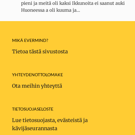
pieni ja meitä oli kaksi Ikkunoita ei saanut auki
Huoneessa a oli kuuma ja…
MIKÄ EVERMIND?
Tietoa tästä sivustosta
YHTEYDENOTTOLOMAKE
Ota meihin yhteyttä
TIETOSUOJASELOSTE
Lue tietosuojasta, evästeistä ja
kävijäseurannasta