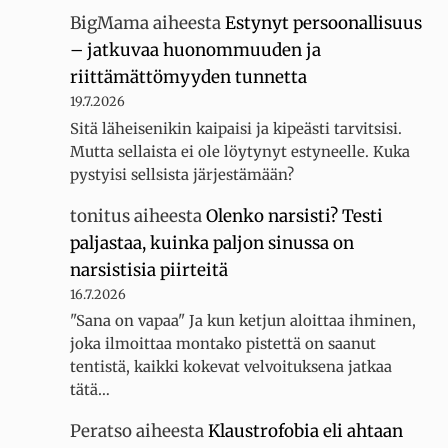
BigMama
aiheesta
Estynyt persoonallisuus
– jatkuvaa huonommuuden ja
riittämättömyyden tunnetta
19.7.2026
Sitä läheisenikin kaipaisi ja kipeästi tarvitsisi.
Mutta sellaista ei ole löytynyt estyneelle. Kuka
pystyisi sellsista järjestämään?
tonitus
aiheesta
Olenko narsisti? Testi
paljastaa, kuinka paljon sinussa on
narsistisia piirteitä
16.7.2026
"Sana on vapaa" Ja kun ketjun aloittaa ihminen,
joka ilmoittaa montako pistettä on saanut
tentistä, kaikki kokevat velvoituksena jatkaa
tätä…
Peratso
aiheesta
Klaustrofobia eli ahtaan