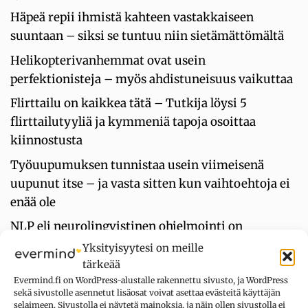
Häpeä repii ihmistä kahteen vastakkaiseen
suuntaan – siksi se tuntuu niin sietämättömältä
Helikopterivanhemmat ovat usein
perfektionisteja – myös ahdistuneisuus vaikuttaa
Flirttailu on kaikkea tätä – Tutkija löysi 5
flirttailutyyliä ja kymmeniä tapoja osoittaa
kiinnostusta
Työuupumuksen tunnistaa usein viimeisenä
uupunut itse – ja vasta sitten kun vaihtoehtoja ei
enää ole
NLP eli neurolingvistinen ohjelmointi on
melkoista sekametelisoppaa
Yksityisyytesi on meille
tärkeää
GABA jarruttaa ja rauhoittaa – mutta voiko sen
Evermind.fi on WordPress-alustalle rakennettu sivusto, ja WordPress
määrään vaikuttaa ravintolisillä ja ruoka-aineilla?
sekä sivustolle asennetut lisäosat voivat asettaa evästeitä käyttäjän
selaimeen. Sivustolla ei näytetä mainoksia, ja näin ollen sivustolla ei