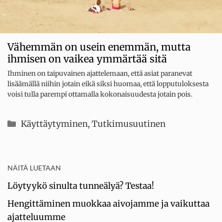
Vähemmän on usein enemmän, mutta
ihmisen on vaikea ymmärtää sitä
Ihminen on taipuvainen ajattelemaan, että asiat paranevat
lisäämällä niihin jotain eikä siksi huomaa, että lopputuloksesta
voisi tulla parempi ottamalla kokonaisuudesta jotain pois.
Kategoriat
Käyttäytyminen
,
Tutkimusuutinen
NÄITÄ LUETAAN
Löytyykö sinulta tunneälyä? Testaa!
Hengittäminen muokkaa aivojamme ja vaikuttaa
ajatteluumme