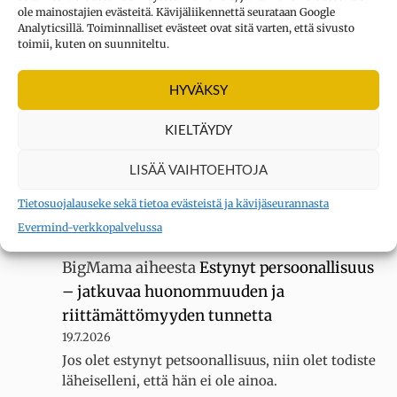
ole mainostajien evästeitä. Kävijäliikennettä seurataan Google
Analyticsillä. Toiminnalliset evästeet ovat sitä varten, että sivusto
UUSIMMAT KOMMENTIT
toimii, kuten on suunniteltu.
HYVÄKSY
Kysymys merkki
aiheesta
Oletko
erityisherkkä? Tee testi
KIELTÄYDY
3.8.2026
Sain 22 pistettä KYLLÄ... tuntuu siltä, ettei
LISÄÄ VAIHTOEHTOJA
luokassani ole muita erityisherkkiä, koska
Tietosuojalauseke sekä tietoa evästeistä ja kävijäseurannasta
luokallamme on 20 oppilasta mutta silti minua
Evermind-verkkopalvelussa
kiusataan…
BigMama
aiheesta
Estynyt persoonallisuus
– jatkuvaa huonommuuden ja
riittämättömyyden tunnetta
19.7.2026
Jos olet estynyt petsoonallisuus, niin olet todiste
läheiselleni, että hän ei ole ainoa.