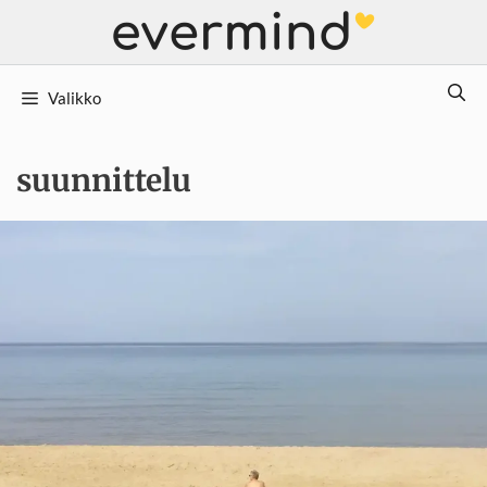
Siirry
sisältöön
Valikko
suunnittelu