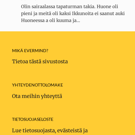
Olin sairaalassa tapaturman takia. Huone oli
pieni ja meitä oli kaksi Ikkunoita ei saanut auki
Huoneessa a oli kuuma ja…
MIKÄ EVERMIND?
Tietoa tästä sivustosta
YHTEYDENOTTOLOMAKE
Ota meihin yhteyttä
TIETOSUOJASELOSTE
Lue tietosuojasta, evästeistä ja