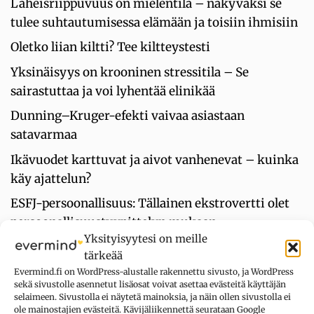
Läheisriippuvuus on mielentila – näkyväksi se
tulee suhtautumisessa elämään ja toisiin ihmisiin
Oletko liian kiltti? Tee kiltteystesti
Yksinäisyys on krooninen stressitila – Se
sairastuttaa ja voi lyhentää elinikää
Dunning–Kruger-efekti vaivaa asiastaan
satavarmaa
Ikävuodet karttuvat ja aivot vanhenevat – kuinka
käy ajattelun?
ESFJ-persoonallisuus: Tällainen ekstrovertti olet
persoonallisuustyypittelyn mukaan
Yksityisyytesi on meille
Häpeä repii ihmistä kahteen vastakkaiseen
tärkeää
suuntaan – siksi se tuntuu niin sietämättömältä
Evermind.fi on WordPress-alustalle rakennettu sivusto, ja WordPress
sekä sivustolle asennetut lisäosat voivat asettaa evästeitä käyttäjän
selaimeen. Sivustolla ei näytetä mainoksia, ja näin ollen sivustolla ei
ole mainostajien evästeitä. Kävijäliikennettä seurataan Google