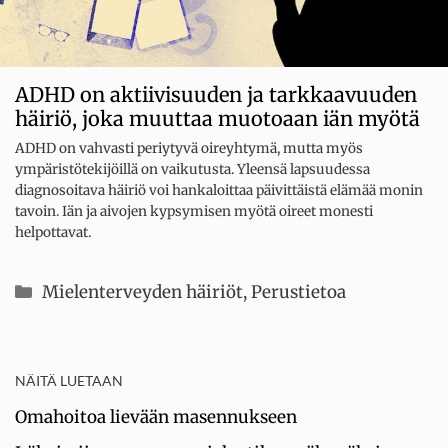
ADHD on aktiivisuuden ja tarkkaavuuden
häiriö, joka muuttaa muotoaan iän myötä
ADHD on vahvasti periytyvä oireyhtymä, mutta myös
ympäristötekijöillä on vaikutusta. Yleensä lapsuudessa
diagnosoitava häiriö voi hankaloittaa päivittäistä elämää monin
tavoin. Iän ja aivojen kypsymisen myötä oireet monesti
helpottavat.
Kategoriat
Mielenterveyden häiriöt
,
Perustietoa
NÄITÄ LUETAAN
Omahoitoa lievään masennukseen