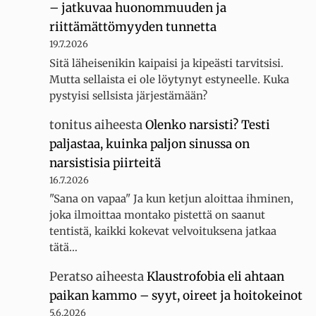
– jatkuvaa huonommuuden ja
riittämättömyyden tunnetta
19.7.2026
Sitä läheisenikin kaipaisi ja kipeästi tarvitsisi.
Mutta sellaista ei ole löytynyt estyneelle. Kuka
pystyisi sellsista järjestämään?
tonitus
aiheesta
Olenko narsisti? Testi
paljastaa, kuinka paljon sinussa on
narsistisia piirteitä
16.7.2026
"Sana on vapaa" Ja kun ketjun aloittaa ihminen,
joka ilmoittaa montako pistettä on saanut
tentistä, kaikki kokevat velvoituksena jatkaa
tätä…
Peratso
aiheesta
Klaustrofobia eli ahtaan
paikan kammo – syyt, oireet ja hoitokeinot
5.6.2026