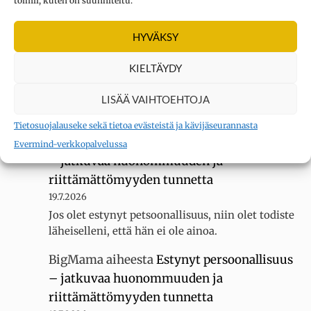
toimii, kuten on suunniteltu.
Kysymys merkki
aiheesta
Oletko
erityisherkkä? Tee testi
HYVÄKSY
3.8.2026
Sain 22 pistettä KYLLÄ... tuntuu siltä, ettei
KIELTÄYDY
luokassani ole muita erityisherkkiä, koska
luokallamme on 20 oppilasta mutta silti minua
LISÄÄ VAIHTOEHTOJA
kiusataan…
Tietosuojalauseke sekä tietoa evästeistä ja kävijäseurannasta
BigMama
aiheesta
Estynyt persoonallisuus
Evermind-verkkopalvelussa
– jatkuvaa huonommuuden ja
riittämättömyyden tunnetta
19.7.2026
Jos olet estynyt petsoonallisuus, niin olet todiste
läheiselleni, että hän ei ole ainoa.
BigMama
aiheesta
Estynyt persoonallisuus
– jatkuvaa huonommuuden ja
riittämättömyyden tunnetta