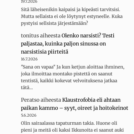
19.7.2026
Sitä läheisenikin kaipaisi ja kipeästi tarvitsisi.
Mutta sellaista ei ole löytynyt estyneelle. Kuka
pystyisi sellsista järjestämään?
tonitus
aiheesta
Olenko narsisti? Testi
paljastaa, kuinka paljon sinussa on
narsistisia piirteitä
16.7.2026
"Sana on vapaa" Ja kun ketjun aloittaa ihminen,
joka ilmoittaa montako pistettä on saanut
tentistä, kaikki kokevat velvoituksena jatkaa
tätä…
Peratso
aiheesta
Klaustrofobia eli ahtaan
paikan kammo – syyt, oireet ja hoitokeinot
5.6.2026
Olin sairaalassa tapaturman takia. Huone oli
pieni ja meitä oli kaksi Ikkunoita ei saanut auki