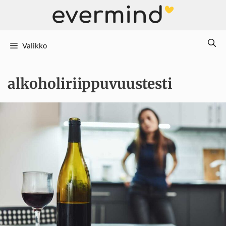
Siirry
sisältöön
Valikko
alkoholiriippuvuustesti