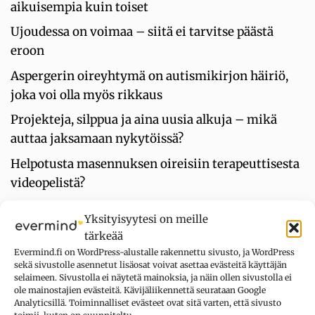
aikuisempia kuin toiset
Ujoudessa on voimaa – siitä ei tarvitse päästä
eroon
Aspergerin oireyhtymä on autismikirjon häiriö,
joka voi olla myös rikkaus
Projekteja, silppua ja aina uusia alkuja – mikä
auttaa jaksamaan nykytöissä?
Helpotusta masennuksen oireisiin terapeuttisesta
videopelistä?
Rankaisevuuden tunnelukko: ”Virheet eivät ole
Yksityisyytesi on meille
hyväksyttäviä mistään syystä”
tärkeää
Evermind.fi on WordPress-alustalle rakennettu sivusto, ja WordPress
sekä sivustolle asennetut lisäosat voivat asettaa evästeitä käyttäjän
UUSIMMAT KOMMENTIT
selaimeen. Sivustolla ei näytetä mainoksia, ja näin ollen sivustolla ei
ole mainostajien evästeitä. Kävijäliikennettä seurataan Google
Analyticsillä. Toiminnalliset evästeet ovat sitä varten, että sivusto