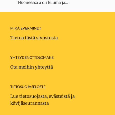
Huoneessa a oli kuuma ja…
MIKÄ EVERMIND?
Tietoa tästä sivustosta
YHTEYDENOTTOLOMAKE
Ota meihin yhteyttä
TIETOSUOJASELOSTE
Lue tietosuojasta, evästeistä ja
kävijäseurannasta