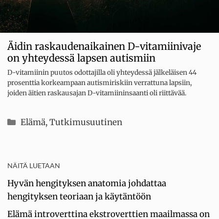
Äidin raskaudenaikainen D-vitamiinivaje
on yhteydessä lapsen autismiin
D-vitamiinin puutos odottajilla oli yhteydessä jälkeläisen 44
prosenttia korkeampaan autismiriskiin verrattuna lapsiin,
joiden äitien raskausajan D-vitamiininsaanti oli riittävää.
Kategoriat
Elämä
,
Tutkimusuutinen
NÄITÄ LUETAAN
Hyvän hengityksen anatomia johdattaa
hengityksen teoriaan ja käytäntöön
Elämä introverttina ekstroverttien maailmassa on