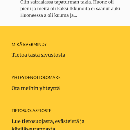
Olin sairaalassa tapaturman takia. Huone oli
pieni ja meitä oli kaksi Ikkunoita ei saanut auki
Huoneessa a oli kuuma ja…
MIKÄ EVERMIND?
Tietoa tästä sivustosta
YHTEYDENOTTOLOMAKE
Ota meihin yhteyttä
TIETOSUOJASELOSTE
Lue tietosuojasta, evästeistä ja
kävijäseurannasta