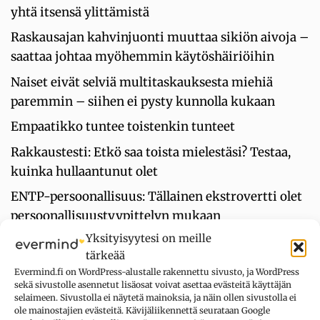
yhtä itsensä ylittämistä
Raskausajan kahvinjuonti muuttaa sikiön aivoja –
saattaa johtaa myöhemmin käytöshäiriöihin
Naiset eivät selviä multitaskauksesta miehiä
paremmin – siihen ei pysty kunnolla kukaan
Empaatikko tuntee toistenkin tunteet
Rakkaustesti: Etkö saa toista mielestäsi? Testaa,
kuinka hullaantunut olet
ENTP-persoonallisuus: Tällainen ekstrovertti olet
persoonallisuustyypittelyn mukaan
Yksityisyytesi on meille
”Se on itsesääliä” – ja muita myyttejä
tärkeää
itsemyötätunnosta
Evermind.fi on WordPress-alustalle rakennettu sivusto, ja WordPress
sekä sivustolle asennetut lisäosat voivat asettaa evästeitä käyttäjän
selaimeen. Sivustolla ei näytetä mainoksia, ja näin ollen sivustolla ei
ole mainostajien evästeitä. Kävijäliikennettä seurataan Google
UUSIMMAT KOMMENTIT