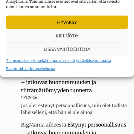
Analyticsillä. Toiminnalliset evästeet ovat sitä varten, että sivusto
toimii, kuten on suunniteltu.
Kysymys merkki
aiheesta
Oletko
HYVÄKSY
erityisherkkä? Tee testi
3.8.2026
KIELTÄYDY
Sain 22 pistettä KYLLÄ... tuntuu siltä, ettei
luokassani ole muita erityisherkkiä, koska
LISÄÄ VAIHTOEHTOJA
luokallamme on 20 oppilasta mutta silti minua
Tietosuojalauseke sekä tietoa evästeistä ja kävijäseurannasta
kiusataan…
Evermind-verkkopalvelussa
BigMama
aiheesta
Estynyt persoonallisuus
– jatkuvaa huonommuuden ja
riittämättömyyden tunnetta
19.7.2026
Jos olet estynyt petsoonallisuus, niin olet todiste
läheiselleni, että hän ei ole ainoa.
BigMama
aiheesta
Estynyt persoonallisuus
– jatkuvaa huonommuuden ja