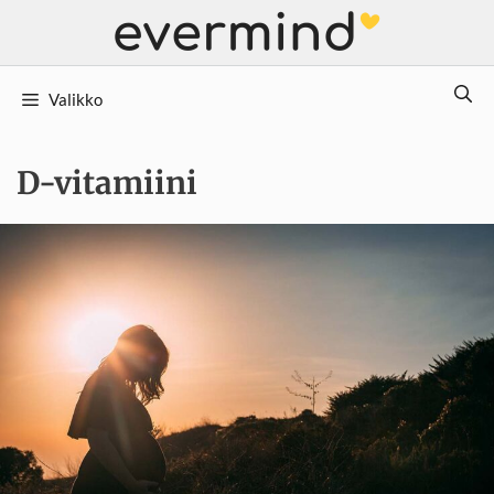
Siirry
sisältöön
Valikko
D-vitamiini