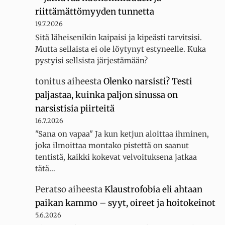
riittämättömyyden tunnetta
19.7.2026
Sitä läheisenikin kaipaisi ja kipeästi tarvitsisi.
Mutta sellaista ei ole löytynyt estyneelle. Kuka
pystyisi sellsista järjestämään?
tonitus
aiheesta
Olenko narsisti? Testi
paljastaa, kuinka paljon sinussa on
narsistisia piirteitä
16.7.2026
"Sana on vapaa" Ja kun ketjun aloittaa ihminen,
joka ilmoittaa montako pistettä on saanut
tentistä, kaikki kokevat velvoituksena jatkaa
tätä…
Peratso
aiheesta
Klaustrofobia eli ahtaan
paikan kammo – syyt, oireet ja hoitokeinot
5.6.2026