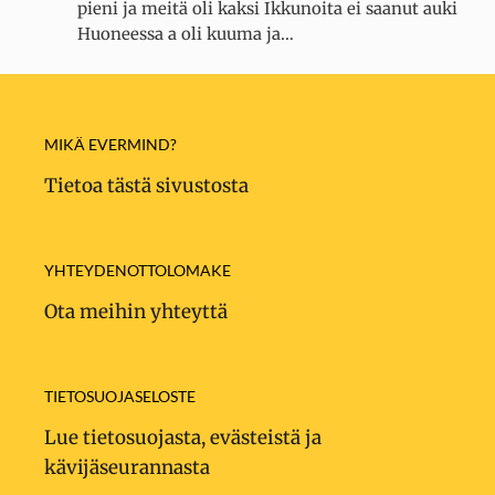
pieni ja meitä oli kaksi Ikkunoita ei saanut auki
Huoneessa a oli kuuma ja…
MIKÄ EVERMIND?
Tietoa tästä sivustosta
YHTEYDENOTTOLOMAKE
Ota meihin yhteyttä
TIETOSUOJASELOSTE
Lue tietosuojasta, evästeistä ja
kävijäseurannasta