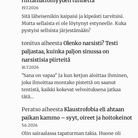
riittämättömyyden tunnetta
19.7.2026
Sitä läheisenikin kaipaisi ja kipeästi tarvitsisi.
Mutta sellaista ei ole löytynyt estyneelle. Kuka
pystyisi sellsista järjestämään?
tonitus
aiheesta
Olenko narsisti? Testi
paljastaa, kuinka paljon sinussa on
narsistisia piirteitä
16.7.2026
"Sana on vapaa" Ja kun ketjun aloittaa ihminen,
joka ilmoittaa montako pistettä on saanut
tentistä, kaikki kokevat velvoituksena jatkaa
tätä…
Peratso
aiheesta
Klaustrofobia eli ahtaan
paikan kammo – syyt, oireet ja hoitokeinot
5.6.2026
Olin sairaalassa tapaturman takia. Huone oli