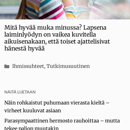
Mitä hyvää muka minussa? Lapsena
laiminlyödyn on vaikea kuvitella
aikuisenakaan, että toiset ajattelisivat
hänestä hyvää
Kategoriat
Ihmissuhteet
,
Tutkimusuutinen
NÄITÄ LUETAAN
Näin rohkaistut puhumaan vierasta kieltä –
virheet kuuluvat asiaan
Parasympaattinen hermosto rauhoittaa – mutta
tekee paljon muutakin