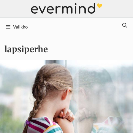
Siirry
sisältöön
Valikko
lapsiperhe