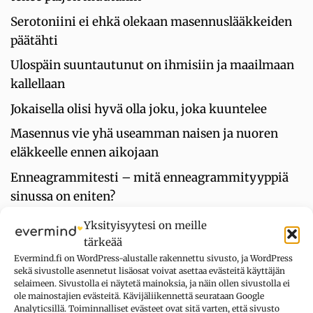
Serotoniini ei ehkä olekaan masennuslääkkeiden
päätähti
Ulospäin suuntautunut on ihmisiin ja maailmaan
kallellaan
Jokaisella olisi hyvä olla joku, joka kuuntelee
Masennus vie yhä useamman naisen ja nuoren
eläkkeelle ennen aikojaan
Enneagrammitesti – mitä enneagrammityyppiä
sinussa on eniten?
INTP-persoonallisuus: Tällainen introvertti olet
Yksityisyytesi on meille
persoonallisuustyypittelyn mukaan
tärkeää
Evermind.fi on WordPress-alustalle rakennettu sivusto, ja WordPress
sekä sivustolle asennetut lisäosat voivat asettaa evästeitä käyttäjän
selaimeen. Sivustolla ei näytetä mainoksia, ja näin ollen sivustolla ei
UUSIMMAT KOMMENTIT
ole mainostajien evästeitä. Kävijäliikennettä seurataan Google
Analyticsillä. Toiminnalliset evästeet ovat sitä varten, että sivusto