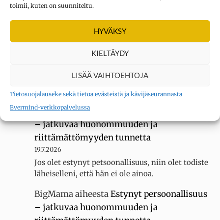
toimii, kuten on suunniteltu.
Kysymys merkki
aiheesta
Oletko
erityisherkkä? Tee testi
HYVÄKSY
3.8.2026
KIELTÄYDY
Sain 22 pistettä KYLLÄ... tuntuu siltä, ettei
luokassani ole muita erityisherkkiä, koska
LISÄÄ VAIHTOEHTOJA
luokallamme on 20 oppilasta mutta silti minua
kiusataan…
Tietosuojalauseke sekä tietoa evästeistä ja kävijäseurannasta
Evermind-verkkopalvelussa
BigMama
aiheesta
Estynyt persoonallisuus
– jatkuvaa huonommuuden ja
riittämättömyyden tunnetta
19.7.2026
Jos olet estynyt petsoonallisuus, niin olet todiste
läheiselleni, että hän ei ole ainoa.
BigMama
aiheesta
Estynyt persoonallisuus
– jatkuvaa huonommuuden ja