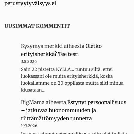
perustyytyväisyys ei
UUSIMMAT KOMMENTIT
Kysymys merkki
aiheesta
Oletko
erityisherkkä? Tee testi
3.8.2026
Sain 22 pistettä KYLLÄ... tuntuu siltä, ettei
luokassani ole muita erityisherkkiä, koska
luokallamme on 20 oppilasta mutta silti minua
kiusataan…
BigMama
aiheesta
Estynyt persoonallisuus
– jatkuvaa huonommuuden ja
riittämättömyyden tunnetta
19.7.2026
Jos olet estynyt petsoonallisuus, niin olet todiste