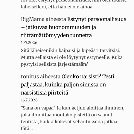
läheiselleni, että hän ei ole ainoa.
BigMama
aiheesta
Estynyt persoonallisuus
– jatkuvaa huonommuuden ja
riittämättömyyden tunnetta
19.7.2026
Sitä läheisenikin kaipaisi ja kipeästi tarvitsisi.
Mutta sellaista ei ole löytynyt estyneelle. Kuka
pystyisi sellsista järjestämään?
tonitus
aiheesta
Olenko narsisti? Testi
paljastaa, kuinka paljon sinussa on
narsistisia piirteitä
16.7.2026
"Sana on vapaa" Ja kun ketjun aloittaa ihminen,
joka ilmoittaa montako pistettä on saanut
tentistä, kaikki kokevat velvoituksena jatkaa
tätä…