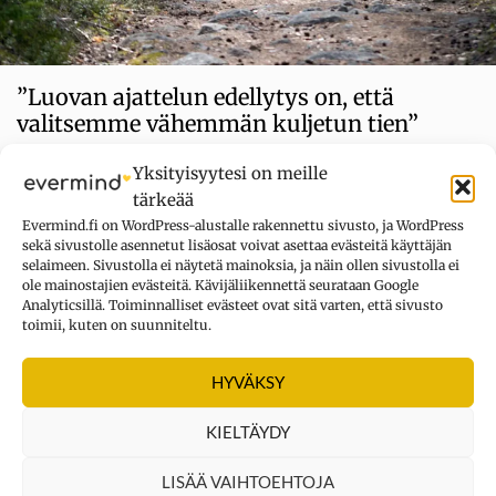
”Luovan ajattelun edellytys on, että
valitsemme vähemmän kuljetun tien”
Kesä ja kärpäset, nuotio ja makkara, kuppi ja kahvi. Melko
Yksityisyytesi on meille
tyypillisiä sanapareja. Jotta aivot pääsisivät luovan ajattelun
tärkeää
tilaan, niiden on ensin raivattava tieltään tämänkaltaiset liian
Evermind.fi on WordPress-alustalle rakennettu sivusto, ja WordPress
itsestään selvät mielleyhtymät. Avuksi rientävät aivoaallot.
sekä sivustolle asennetut lisäosat voivat asettaa evästeitä käyttäjän
selaimeen. Sivustolla ei näytetä mainoksia, ja näin ollen sivustolla ei
Kategoriat
ole mainostajien evästeitä. Kävijäliikennettä seurataan Google
Aivot
,
Tutkimusuutinen
Analyticsillä. Toiminnalliset evästeet ovat sitä varten, että sivusto
toimii, kuten on suunniteltu.
HYVÄKSY
NÄITÄ LUETAAN
Unien tulkinnasta unien ymmärtämiseen –
KIELTÄYDY
huomioi ennen kaikkea tunteet
LISÄÄ VAIHTOEHTOJA