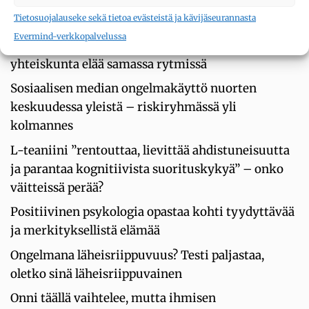
ADHD on aktiivisuuden ja tarkkaavuuden häiriö,
Tietosuojalauseke sekä tietoa evästeistä ja kävijäseurannasta
joka muuttaa muotoaan iän myötä
Evermind-verkkopalvelussa
Aamuvirkun on helpompi voida hyvin, sillä
yhteiskunta elää samassa rytmissä
Sosiaalisen median ongelmakäyttö nuorten
keskuudessa yleistä – riskiryhmässä yli
kolmannes
L-teaniini ”rentouttaa, lievittää ahdistuneisuutta
ja parantaa kognitiivista suorituskykyä” – onko
väitteissä perää?
Positiivinen psykologia opastaa kohti tyydyttävää
ja merkityksellistä elämää
Ongelmana läheisriippuvuus? Testi paljastaa,
oletko sinä läheisriippuvainen
Onni täällä vaihtelee, mutta ihmisen