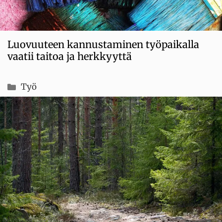
Luovuuteen kannustaminen työpaikalla
vaatii taitoa ja herkkyyttä
Kategoriat
Työ