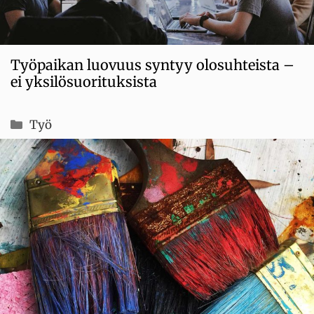
Työpaikan luovuus syntyy olosuhteista –
ei yksilösuorituksista
Kategoriat
Työ