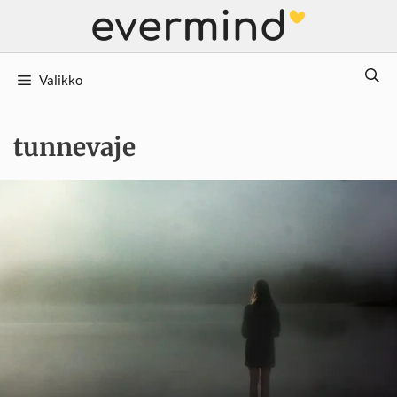
Siirry
sisältöön
Valikko
tunnevaje