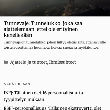
Tunnevaje: Tunnelukko, joka saa
ajattelemaan, ettei ole erityinen
kenellekään
Tunnevaje on tunnelukko, johon liittyy oletus siitä, että jää vaille
toisten osoittamaa huomiota, hoivaa, suojaa ja myötätuntoa.
Kategoriat
Ajattelu ja tunteet
,
Ihmissuhteet
NÄITÄ LUETAAN
INFJ: Tällainen olet 16 persoonallisuutta -
tyypittelyn mukaan
ESFJ-persoonallisuus: Tällainen ekstrovertti olet