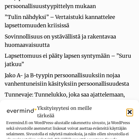
persoonallisuustyypittelyn mukaan
”Tulin nähdyksi” – Vertaistuki kannattelee
lapsettomuuden kriisissä
Sovinnollisuus on ystävällistä ja rakentavaa
huomaavaisuutta
Lapsettomuus ei pääty lapsen syntymään – ”Suru
jatkuu”
Jako A- ja B-tyypin persoonallisuuksiin nojaa
vanhentuneisiin käsityksiin persoonallisuudesta
Tunnevaje: Tunnelukko, joka saa ajattelemaan,
ettei ole erityinen kenellekään
Yksityisyytesi on meille
ENFJ: Tällainen olet 16 persoonallisuutta -
tärkeää
tyypittelyn mukaan
Evermind.fi on WordPress-alustalle rakennettu sivusto, ja WordPress
sekä sivustolle asennetut lisäosat voivat asettaa evästeitä käyttäjän
selaimeen. Sivustolla ei näytetä mainoksia, ja näin ollen sivustolla ei