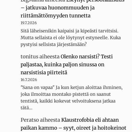
– jatkuvaa huonommuuden ja
riittämättömyyden tunnetta
19.7.2026
Sitä läheisenikin kaipaisi ja kipeästi tarvitsisi.
Mutta sellaista ei ole löytynyt estyneelle. Kuka
pystyisi sellsista järjestämään?
tonitus
aiheesta
Olenko narsisti? Testi
paljastaa, kuinka paljon sinussa on
narsistisia piirteitä
16.7.2026
"Sana on vapaa" Ja kun ketjun aloittaa ihminen,
joka ilmoittaa montako pistettä on saanut
tentistä, kaikki kokevat velvoituksena jatkaa
tätä…
Peratso
aiheesta
Klaustrofobia eli ahtaan
paikan kammo – syyt, oireet ja hoitokeinot