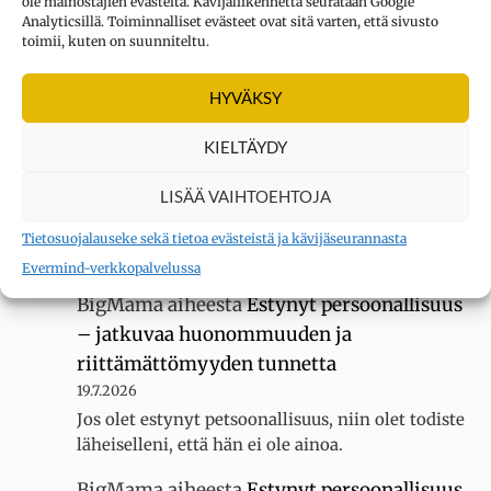
ole mainostajien evästeitä. Kävijäliikennettä seurataan Google
UUSIMMAT KOMMENTIT
Analyticsillä. Toiminnalliset evästeet ovat sitä varten, että sivusto
toimii, kuten on suunniteltu.
Kysymys merkki
aiheesta
Oletko
HYVÄKSY
erityisherkkä? Tee testi
KIELTÄYDY
3.8.2026
Sain 22 pistettä KYLLÄ... tuntuu siltä, ettei
LISÄÄ VAIHTOEHTOJA
luokassani ole muita erityisherkkiä, koska
luokallamme on 20 oppilasta mutta silti minua
Tietosuojalauseke sekä tietoa evästeistä ja kävijäseurannasta
kiusataan…
Evermind-verkkopalvelussa
BigMama
aiheesta
Estynyt persoonallisuus
– jatkuvaa huonommuuden ja
riittämättömyyden tunnetta
19.7.2026
Jos olet estynyt petsoonallisuus, niin olet todiste
läheiselleni, että hän ei ole ainoa.
BigMama
aiheesta
Estynyt persoonallisuus