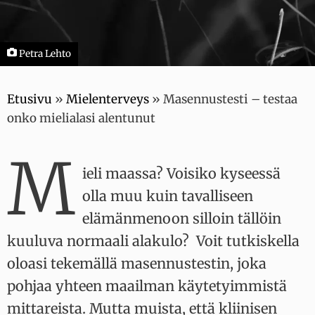
Petra Lehto
Etusivu
»
Mielenterveys
»
Masennustesti – testaa
onko mielialasi alentunut
M
ieli maassa? Voisiko kyseessä
olla muu kuin tavalliseen
elämänmenoon silloin tällöin
kuuluva normaali alakulo? Voit tutkiskella
oloasi tekemällä masennustestin, joka
pohjaa yhteen maailman käytetyimmistä
mittareista. Mutta muista, että kliinisen