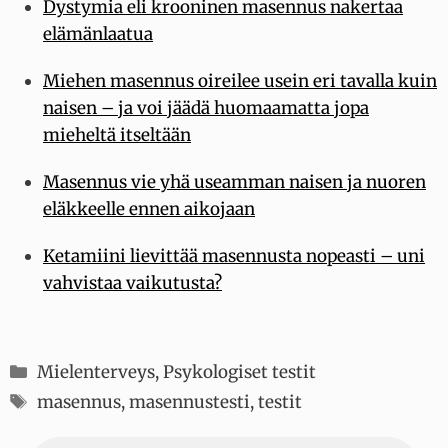
Dystymia eli krooninen masennus nakertaa
elämänlaatua
Miehen masennus oireilee usein eri tavalla kuin
naisen – ja voi jäädä huomaamatta jopa
mieheltä itseltään
Masennus vie yhä useamman naisen ja nuoren
eläkkeelle ennen aikojaan
Ketamiini lievittää masennusta nopeasti – uni
vahvistaa vaikutusta?
Kategoriat
Mielenterveys
,
Psykologiset testit
Avainsanat
masennus
,
masennustesti
,
testit