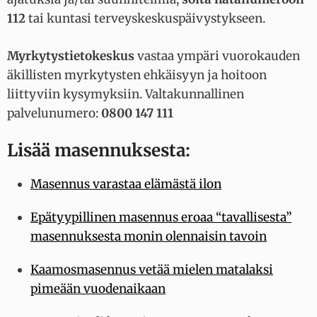
112
tai kuntasi terveyskeskuspäivystykseen.
Myrkytystietokeskus
vastaa ympäri vuorokauden
äkillisten myrkytysten ehkäisyyn ja hoitoon
liittyviin kysymyksiin. Valtakunnallinen
palvelunumero:
0800 147 111
Lisää masennuksesta:
Masennus varastaa elämästä ilon
Epätyypillinen masennus eroaa “tavallisesta”
masennuksesta monin olennaisin tavoin
Kaamosmasennus vetää mielen matalaksi
pimeään vuodenaikaan