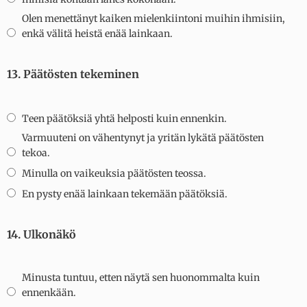
Olen menettänyt kaiken mielenkiintoni muihin ihmisiin,
enkä välitä heistä enää lainkaan.
13. Päätösten tekeminen
Teen päätöksiä yhtä helposti kuin ennenkin.
Varmuuteni on vähentynyt ja yritän lykätä päätösten
tekoa.
Minulla on vaikeuksia päätösten teossa.
En pysty enää lainkaan tekemään päätöksiä.
14. Ulkonäkö
Minusta tuntuu, etten näytä sen huonommalta kuin
ennenkään.