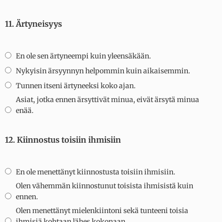
11. Ärtyneisyys
En ole sen ärtyneempi kuin yleensäkään.
Nykyisin ärsyynnyn helpommin kuin aikaisemmin.
Tunnen itseni ärtyneeksi koko ajan.
Asiat, jotka ennen ärsyttivät minua, eivät ärsytä minua
enää.
12. Kiinnostus toisiin ihmisiin
En ole menettänyt kiinnostusta toisiin ihmisiin.
Olen vähemmän kiinnostunut toisista ihmisistä kuin
ennen.
Olen menettänyt mielenkiintoni sekä tunteeni toisia
ihmisiä kohtaan lähes kokonaan.