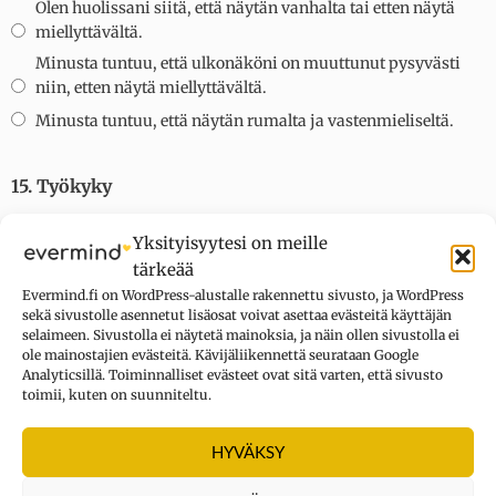
Olen huolissani siitä, että näytän vanhalta tai etten näytä
miellyttävältä.
Minusta tuntuu, että ulkonäköni on muuttunut pysyvästi
niin, etten näytä miellyttävältä.
Minusta tuntuu, että näytän rumalta ja vastenmieliseltä.
15. Työkyky
Yksityisyytesi on meille
Voin tehdä työtä yhtä hyvin kuin ennenkin.
tärkeää
Minkä tahansa työn aloittaminen vaatii minulta
Evermind.fi on WordPress-alustalle rakennettu sivusto, ja WordPress
ylimääräisiä ponnistuksia.
sekä sivustolle asennetut lisäosat voivat asettaa evästeitä käyttäjän
selaimeen. Sivustolla ei näytetä mainoksia, ja näin ollen sivustolla ei
En enää tee työtä yhtä hyvin kuin ennen.
ole mainostajien evästeitä. Kävijäliikennettä seurataan Google
Analyticsillä. Toiminnalliset evästeet ovat sitä varten, että sivusto
Tehdäkseni jotain minun on todella pakotettava itseni
toimii, kuten on suunniteltu.
siihen.
En pysty enää tekemään ollenkaan työtä.
HYVÄKSY