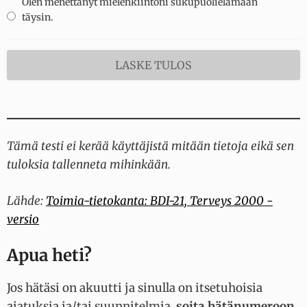
Olen menettänyt mielenkiintoni sukupuolielämään
täysin.
Tämä testi ei kerää käyttäjistä mitään tietoja eikä sen
tuloksia tallenneta mihinkään.
Lähde:
Toimia-tietokanta: BDI-21, Terveys 2000 -
versio
Apua heti?
Jos hätäsi on akuutti ja sinulla on itsetuhoisia
ajatuksia ja/tai suunnitelmia,
soita hätänumeroon