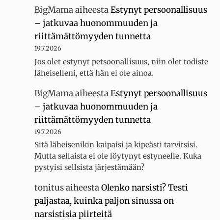
BigMama
aiheesta
Estynyt persoonallisuus
– jatkuvaa huonommuuden ja
riittämättömyyden tunnetta
19.7.2026
Jos olet estynyt petsoonallisuus, niin olet todiste
läheiselleni, että hän ei ole ainoa.
BigMama
aiheesta
Estynyt persoonallisuus
– jatkuvaa huonommuuden ja
riittämättömyyden tunnetta
19.7.2026
Sitä läheisenikin kaipaisi ja kipeästi tarvitsisi.
Mutta sellaista ei ole löytynyt estyneelle. Kuka
pystyisi sellsista järjestämään?
tonitus
aiheesta
Olenko narsisti? Testi
paljastaa, kuinka paljon sinussa on
narsistisia piirteitä