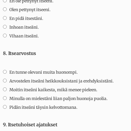
En ole pettynyt itseeni.
Olen pettynyt itseeni.
En pidä itsestäni.
Inhoan itseäni.
Vihaan itseäni.
8. Itsearvostus
En tunne olevani muita huonompi.
Arvostelen itseäni heikkouksistani ja erehdyksistäni.
Moitin itseäni kaikesta, mikä menee pieleen.
Minulla on mielestäni liian paljon huonoja puolia.
Pidän itseäni täysin kelvottomana.
9. Itsetuhoiset ajatukset