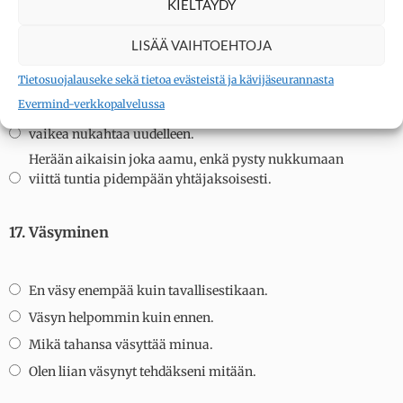
16. Uni
KIELTÄYDY
LISÄÄ VAIHTOEHTOJA
Nukun yhtä hyvin kuin ennenkin.
Tietosuojalauseke sekä tietoa evästeistä ja kävijäseurannasta
Herään aamuisin väsyneempänä kuin ennen.
Evermind-verkkopalvelussa
Herään 1-2 tuntia tavallista aikaisemmin ja minun on
vaikea nukahtaa uudelleen.
Herään aikaisin joka aamu, enkä pysty nukkumaan
viittä tuntia pidempään yhtäjaksoisesti.
17. Väsyminen
En väsy enempää kuin tavallisestikaan.
Väsyn helpommin kuin ennen.
Mikä tahansa väsyttää minua.
Olen liian väsynyt tehdäkseni mitään.