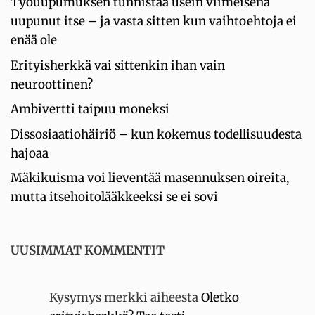
Työuupumuksen tunnistaa usein viimeisenä
uupunut itse – ja vasta sitten kun vaihtoehtoja ei
enää ole
Erityisherkkä vai sittenkin ihan vain
neuroottinen?
Ambivertti taipuu moneksi
Dissosiaatiohäiriö – kun kokemus todellisuudesta
hajoaa
Mäkikuisma voi lieventää masennuksen oireita,
mutta itsehoitolääkkeeksi se ei sovi
UUSIMMAT KOMMENTIT
Kysymys merkki
aiheesta
Oletko