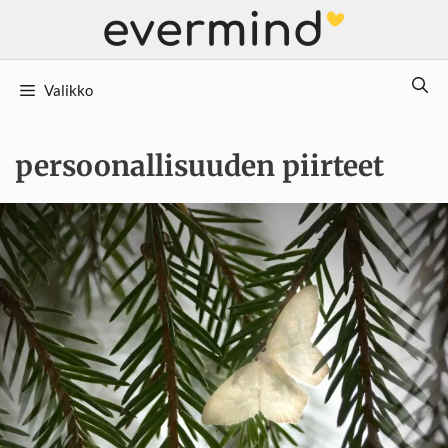
Siirry
sisältöön
Valikko
persoonallisuuden piirteet