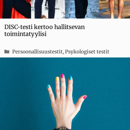
DISC-testi kertoo hallitsevan
toimintatyylisi
Kategoriat
Persoonallisuustestit
,
Psykologiset testit