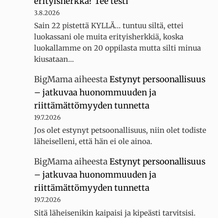
erityisherkkä? Tee testi
3.8.2026
Sain 22 pistettä KYLLÄ... tuntuu siltä, ettei
luokassani ole muita erityisherkkiä, koska
luokallamme on 20 oppilasta mutta silti minua
kiusataan…
BigMama
aiheesta
Estynyt persoonallisuus
– jatkuvaa huonommuuden ja
riittämättömyyden tunnetta
19.7.2026
Jos olet estynyt petsoonallisuus, niin olet todiste
läheiselleni, että hän ei ole ainoa.
BigMama
aiheesta
Estynyt persoonallisuus
– jatkuvaa huonommuuden ja
riittämättömyyden tunnetta
19.7.2026
Sitä läheisenikin kaipaisi ja kipeästi tarvitsisi.