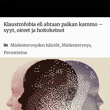
Klaustrofobia eli ahtaan paikan kammo –
syyt, oireet ja hoitokeinot
Kategoriat
Mielenterveyden häiriöt
,
Mielenterveys
,
Perustietoa