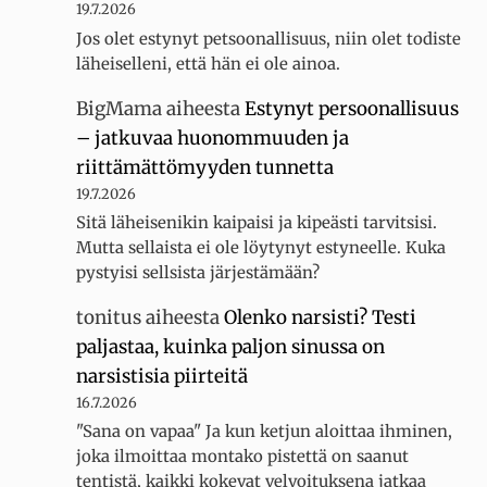
19.7.2026
Jos olet estynyt petsoonallisuus, niin olet todiste
läheiselleni, että hän ei ole ainoa.
BigMama
aiheesta
Estynyt persoonallisuus
– jatkuvaa huonommuuden ja
riittämättömyyden tunnetta
19.7.2026
Sitä läheisenikin kaipaisi ja kipeästi tarvitsisi.
Mutta sellaista ei ole löytynyt estyneelle. Kuka
pystyisi sellsista järjestämään?
tonitus
aiheesta
Olenko narsisti? Testi
paljastaa, kuinka paljon sinussa on
narsistisia piirteitä
16.7.2026
"Sana on vapaa" Ja kun ketjun aloittaa ihminen,
joka ilmoittaa montako pistettä on saanut
tentistä, kaikki kokevat velvoituksena jatkaa