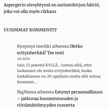
Aspergerin oireyhtymä on autismikirjon häiriö,
joka voi olla myös rikkaus
UUSIMMAT KOMMENTIT
Kysymys merkki
aiheesta
Oletko
erityisherkkä? Tee testi
3.8.2026
Sain 22 pistettä KYLLÄ... tuntuu siltä, ettei
luokassani ole muita erityisherkkiä, koska
luokallamme on 20 oppilasta mutta silti minua
kiusataan…
BigMama
aiheesta
Estynyt persoonallisuus
– jatkuvaa huonommuuden ja
riittämättömyyden tunnetta