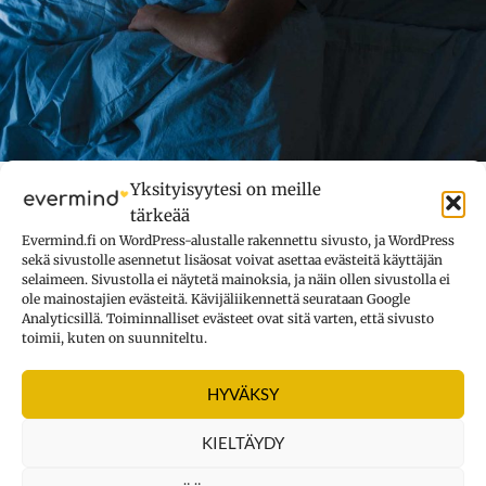
Yksityisyytesi on meille
Painopeitto – ihmelääke unettomuuteen,
tärkeää
ahdistuneisuuteen ja stressiin?
Evermind.fi on WordPress-alustalle rakennettu sivusto, ja WordPress
Painopeitto on unitietoisen viimeisin hittituote. Mainospuheissa
sekä sivustolle asennetut lisäosat voivat asettaa evästeitä käyttäjän
sen kehutaan auttavan unettomuuteen, rauhoittavan, lievittävän
selaimeen. Sivustolla ei näytetä mainoksia, ja näin ollen sivustolla ei
stressiä ja vähentävän ahdistuneisuutta. Mihin väitteet
ole mainostajien evästeitä. Kävijäliikennettä seurataan Google
Analyticsillä. Toiminnalliset evästeet ovat sitä varten, että sivusto
perustuvat? Löytyykö niille tieteellistä tukea?
toimii, kuten on suunniteltu.
Kategoriat
Keho ja mieli
HYVÄKSY
KIELTÄYDY
NÄITÄ LUETAAN