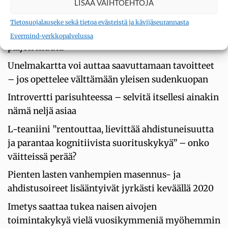
LISÄÄ VAIHTOEHTOJA
Katsekontakti kannustaa rehellisyyteen
Tietosuojalauseke sekä tietoa evästeistä ja kävijäseurannasta
Oksitosiini on rakkaushormoni – mutta myös
Evermind-verkkopalvelussa
paljon muuta
Unelmakartta voi auttaa saavuttamaan tavoitteet
– jos opettelee välttämään yleisen sudenkuopan
Introvertti parisuhteessa – selvitä itsellesi ainakin
nämä neljä asiaa
L-teaniini ”rentouttaa, lievittää ahdistuneisuutta
ja parantaa kognitiivista suorituskykyä” – onko
väitteissä perää?
Pienten lasten vanhempien masennus- ja
ahdistusoireet lisääntyivät jyrkästi keväällä 2020
Imetys saattaa tukea naisen aivojen
toimintakykyä vielä vuosikymmeniä myöhemmin