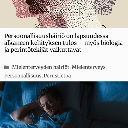
Persoonallisuushäiriö on lapsuudessa
alkaneen kehityksen tulos – myös biologia
ja perintötekijät vaikuttavat
Kategoriat
Mielenterveyden häiriöt
,
Mielenterveys
,
Persoonallisuus
,
Perustietoa