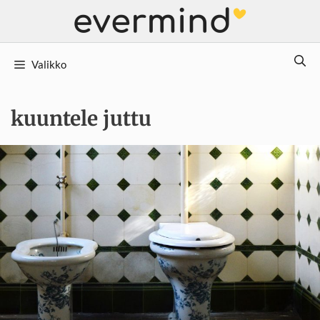
Siirry
sisältöön
Valikko
kuuntele juttu