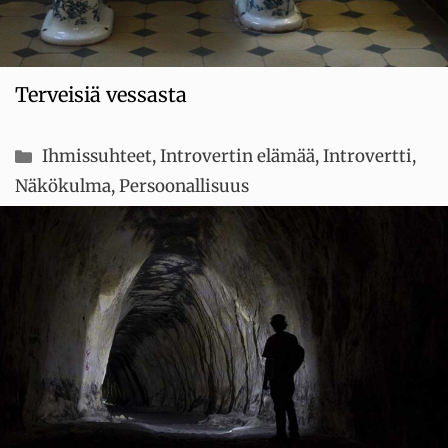
Terveisiä vessasta
Kategoriat
Ihmissuhteet
,
Introvertin elämää
,
Introvertti
,
Näkökulma
,
Persoonallisuus